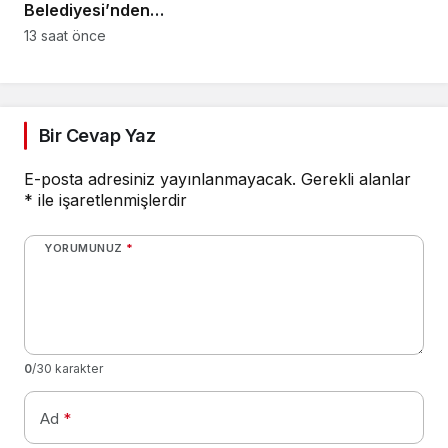
Belediyesi’nden
geçiyor
istihdam sağlayan
13 saat önce
buluşmalar
Bir Cevap Yaz
E-posta adresiniz yayınlanmayacak.
Gerekli alanlar
*
ile işaretlenmişlerdir
YORUMUNUZ
*
0
/30 karakter
Ad
*