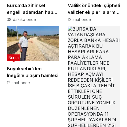
Bursa’da zihinsel
Valilik önündeki şüpheli
engelli adamdan haber
valizler ekipleri alarma
alınamıyor
geçirdi.. Gerçek
38 dakika önce
12 saat önce
sonradan çıktı
Bursa
Büyükşehir’den
İnegöl’e ulaşım hamlesi
12 saat önce