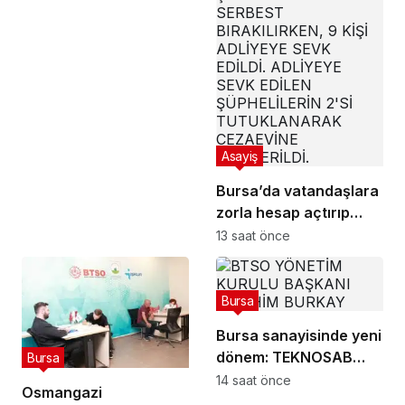
Asayiş
Bursa’da vatandaşlara
zorla hesap açtırıp
kara para aklayan
13 saat önce
şahıslara baskın
Bursa
Bursa sanayisinde yeni
dönem: TEKNOSAB
Bursa
KOBİ OSB ile dev
14 saat önce
Osmangazi
ekosistem hayata