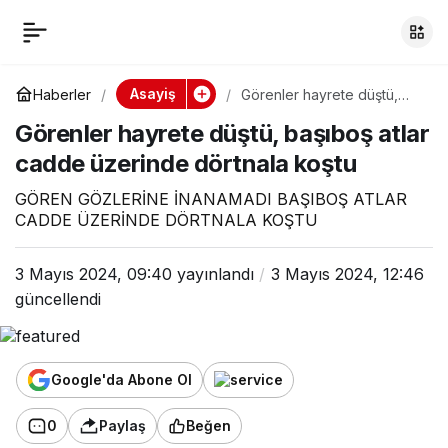
Görenler hayrete
0
Paylaş
düştü, başıboş atlar
Asayiş
Haberler
Görenler hayrete düştü,
başıboş atlar cadde
Görenler hayrete düştü, başıboş atlar
üzerinde dörtnala koştu
cadde üzerinde
cadde üzerinde dörtnala koştu
dörtnala koştu
GÖREN GÖZLERİNE İNANAMADI BAŞIBOŞ ATLAR
CADDE ÜZERİNDE DÖRTNALA KOŞTU
3 Mayıs 2024, 09:40
yayınlandı
3 Mayıs 2024, 12:46
güncellendi
Google'da Abone Ol
0
Paylaş
Beğen