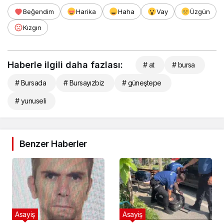
Beğendim
Harika
Haha
Vay
Üzgün
Kızgın
Haberle ilgili daha fazlası:
# at
# bursa
# Bursada
# Bursayızbiz
# güneştepe
# yunuseli
Benzer Haberler
Asayiş
Asayiş