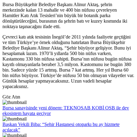
Bursa Büyükşehir Belediye Başkanı Alinur Aktaş, şehrin
merkezinde kalan 13 mahalle ve 400 bin nüfusu çevreleyen
Hamitler Katı Atık Tesisleri’nin büyük bir botanik parka
dönüştürüleceğini, burasının da şehrin batı ve kuzey kısmında iki
noktaya taşınacağını ifade etti.
Çevreci katı atık tesisinin İnegöl’de 2011 yılında faaliyete geçtiğini
ve tüm Türkiye’ye örnek olduğunu hatırlatan Bursa Büyükşehir
Belediye Başkanı Alinur Aktaş, “Şehir büyüyor gelişiyor. Bunu iyi
hesaplamak lazım. 1970’li yıllarda 500 bin nüfus varken,
Kastamonu 330 bin nüfusa sahipti. Bursa’nın nüfusu bugün nüfusa
kayıtlı olmayanlarla beraber 3,5 milyon. Kastomunu ise bugün 380
bin. Sadece yüzde 15 artmış. Bursa 7 kat artmış. Her yıl Bursa 60
bin nüfus büyüyor. Türkiye’de nüfusu 50 bin olmayan vilayetler var.
Günlük hesaplar yapmayacaksınız. Uzun vadeli hesaplar
yapacaksınız.
Göz Atın
Bursa sanayisinde yeni dönem: TEKNOSAB KOBİ OSB ile dev
ekosistem hayata geçiyor
Başkan Vekili Biba: “Şehir Hastanesi otoparkı bu ay hizmete
açılacak”