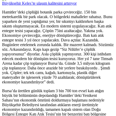
Büyükşehir Keles’te ulaşım kalitesini artırıyor
Hamitler’deki çöplüğü botanik parka çevireceğiz. 150 bin
metrekarelik bir park olacak. O bölgedeki mahalleler rahatsız. Bunu
yaparken de yeni yaptığımız yer, bir sıkıntıyı kaldırırken başka
sıkıntı oluşturmayacak. En modern sistemi uygulayacağız. Katı atık
entegre tesisi yapacağız. Çöpün 75ini azaltacağız. Yakma yok.
Ekonomiye çevireceğiz, enerjiye dönüştüreceğiz. Batı katı atık
entegre tesisi 3 yıl önce yapılacaktı. Dava açtılar. Kazandık.
Bugünlere ertelemek zorunda kaldık. Bir mazeret kalmadı. Sözümüz
söz. Arkasındayız. Kapı kapı gezip “Siz Nilüfer’e çöplük
yapıyorsunuz” diyorlar. Asla çöplük yapmıyoruz. 300 kişi istihdam
edecek modern bir dönüşüm tesisi kuruyoruz. Her yıl 7 tane Timsah
Arena kadar çöp toplanıyor Bursa’da. Günde 3,5 milyon kilogram
çöp toplanıyor. Daha önce arazide bir yerlere bırakılıyordu . Şimdi
yok. Çöpler; tek tek camı, kağıdı, kartonuyla, plastik diğer
materyaller ile işlenerek yüzde 70 azaltılarak; dönüştürülerek
ekonomiye kazandırılıyor” dedi.
Bursa’da üretilen günlük toplam 3 bin 700 ton evsel katı atığın
büyük bir bölümünün depolandığı Hamitler’deki Yenikent
Sahası’nın ekonomik ömrünü doldurmaya başlaması nedeniyle
Büyükşehir Belediyesi tarafından atıkların enerji üretimiyle
ekonomiye kazandırıldığı, tamamen kapalı sistem olan Doğu
Bölgesi Entegre Katı Atık Tesisi’nin bir benzerini batı bölgesine