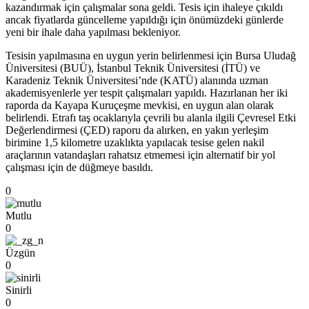
kazandırmak için çalışmalar sona geldi. Tesis için ihaleye çıkıldı
ancak fiyatlarda güncelleme yapıldığı için önümüzdeki günlerde
yeni bir ihale daha yapılması bekleniyor.
Tesisin yapılmasına en uygun yerin belirlenmesi için Bursa Uludağ
Üniversitesi (BUÜ), İstanbul Teknik Üniversitesi (İTÜ) ve
Karadeniz Teknik Üniversitesi’nde (KATÜ) alanında uzman
akademisyenlerle yer tespit çalışmaları yapıldı. Hazırlanan her iki
raporda da Kayapa Kuruçeşme mevkisi, en uygun alan olarak
belirlendi. Etrafı taş ocaklarıyla çevrili bu alanla ilgili Çevresel Etki
Değerlendirmesi (ÇED) raporu da alırken, en yakın yerleşim
birimine 1,5 kilometre uzaklıkta yapılacak tesise gelen nakil
araçlarının vatandaşları rahatsız etmemesi için alternatif bir yol
çalışması için de düğmeye basıldı.
0
Mutlu
0
Üzgün
0
Sinirli
0