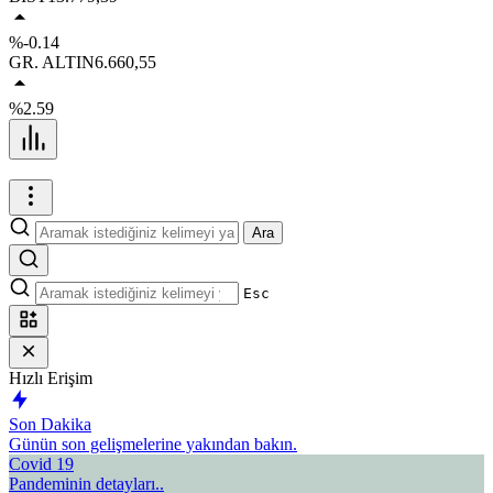
%-0.14
GR. ALTIN
6.660,55
%2.59
Ara
Esc
Hızlı Erişim
Son Dakika
Günün son gelişmelerine yakından bakın.
Covid 19
Pandeminin detayları..