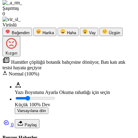
Şaşırmış
0
Virüslü
Beğendim
Harika
Haha
Vay
Üzgün
Kızgın
Hamitler çöplüğü botanik bahçesine dönüyor, Batı katı atık
tesisi hayata geçiyor
Normal (100%)
Yazı Boyutunu Ayarla
Okuma rahatlığı için seçin
Küçük
100%
Dev
Varsayılana dön
0
Paylaş
Benzer Haberler