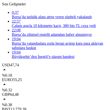
Son Gelişmeler
0:37
Bursa’da tarlalık alanı ateşe veren şüpheli yakalandı
22:57
Çalıntı araçla 10 kilometre kaçtı, 380 bin TL ceza yedi
22:08
Bursa’da zihinsel engelli adamdan haber alınamıyor
19:04
Bursa’da vatandaşlara zorla hesap açtırıp kara para aklayan
şahıslara baskın
19:04
Büyükşehir’den İnegöl’e ulaşım hamlesi
USD
47,74
%0.18
EURO
55,25
%0.32
GBP
64,48
%0.38
BIST
13.779,39