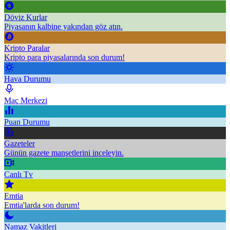
Döviz Kurlar
Piyasanın kalbine yakından göz atın.
Kripto Paralar
Kripto para piyasalarında son durum!
Hava Durumu
Maç Merkezi
Puan Durumu
Gazeteler
Günün gazete manşetlerini inceleyin.
Canlı Tv
Emtia
Emtia'larda son durum!
Namaz Vakitleri