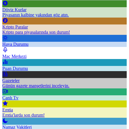
Döviz Kurlar
Piyasanın kalbine yakından göz atın.
Kripto Paralar
Kripto para piyasalarında son durum!
Hava Durumu
Maç Merkezi
Puan Durumu
Gazeteler
Günün gazete manşetlerini inceleyin.
Canlı Tv
Emtia
Emtia'larda son durum!
Namaz Vakitleri