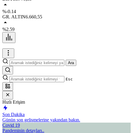
%-0.14
GR. ALTIN
6.660,55
%2.59
Ara
Esc
Hızlı Erişim
Son Dakika
Günün son gelişmelerine yakından bakın.
Covid 19
Pandeminin detayları..