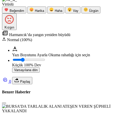
Virüslü
Beğendim
Harika
Haha
Vay
Üzgün
Kızgın
Harmancık’da yangın yeniden büyüdü
Normal (100%)
Yazı Boyutunu Ayarla
Okuma rahatlığı için seçin
Küçük
100%
Dev
Varsayılana dön
0
Paylaş
Benzer Haberler