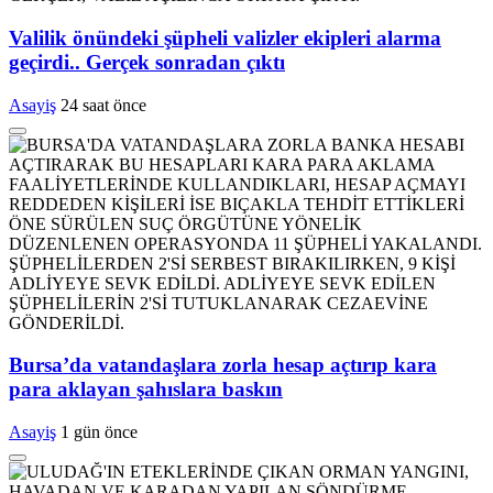
Valilik önündeki şüpheli valizler ekipleri alarma
geçirdi.. Gerçek sonradan çıktı
Asayiş
24 saat önce
Bursa’da vatandaşlara zorla hesap açtırıp kara
para aklayan şahıslara baskın
Asayiş
1 gün önce