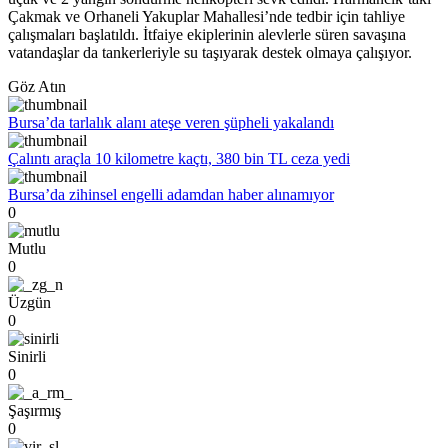
Çakmak ve Orhaneli Yakuplar Mahallesi’nde tedbir için tahliye
çalışmaları başlatıldı. İtfaiye ekiplerinin alevlerle süren savaşına
vatandaşlar da tankerleriyle su taşıyarak destek olmaya çalışıyor.
Göz Atın
Bursa’da tarlalık alanı ateşe veren şüpheli yakalandı
Çalıntı araçla 10 kilometre kaçtı, 380 bin TL ceza yedi
Bursa’da zihinsel engelli adamdan haber alınamıyor
0
Mutlu
0
Üzgün
0
Sinirli
0
Şaşırmış
0