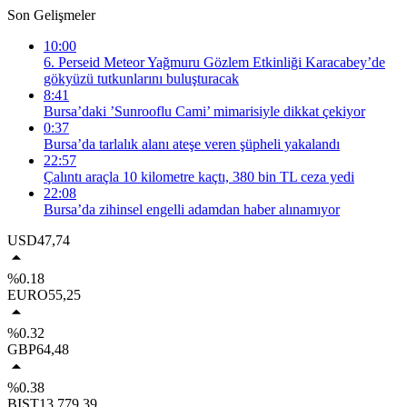
Son Gelişmeler
10:00
6. Perseid Meteor Yağmuru Gözlem Etkinliği Karacabey’de
gökyüzü tutkunlarını buluşturacak
8:41
Bursa’daki ’Sunrooflu Cami’ mimarisiyle dikkat çekiyor
0:37
Bursa’da tarlalık alanı ateşe veren şüpheli yakalandı
22:57
Çalıntı araçla 10 kilometre kaçtı, 380 bin TL ceza yedi
22:08
Bursa’da zihinsel engelli adamdan haber alınamıyor
USD
47,74
%0.18
EURO
55,25
%0.32
GBP
64,48
%0.38
BIST
13.779,39