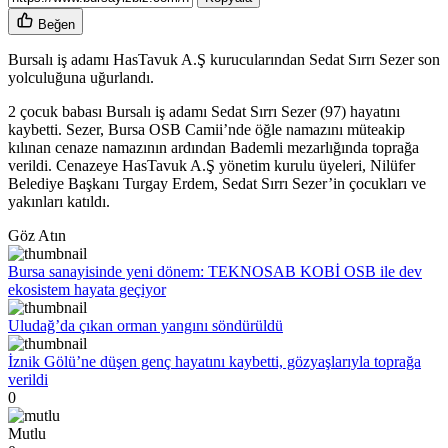
Beğen
Bursalı iş adamı HasTavuk A.Ş kurucularından Sedat Sırrı Sezer son
yolculuğuna uğurlandı.
2 çocuk babası Bursalı iş adamı Sedat Sırrı Sezer (97) hayatını
kaybetti. Sezer, Bursa OSB Camii’nde öğle namazını müteakip
kılınan cenaze namazının ardından Bademli mezarlığında toprağa
verildi. Cenazeye HasTavuk A.Ş yönetim kurulu üyeleri, Nilüfer
Belediye Başkanı Turgay Erdem, Sedat Sırrı Sezer’in çocukları ve
yakınları katıldı.
Göz Atın
Bursa sanayisinde yeni dönem: TEKNOSAB KOBİ OSB ile dev
ekosistem hayata geçiyor
Uludağ’da çıkan orman yangını söndürüldü
İznik Gölü’ne düşen genç hayatını kaybetti, gözyaşlarıyla toprağa
verildi
0
Mutlu