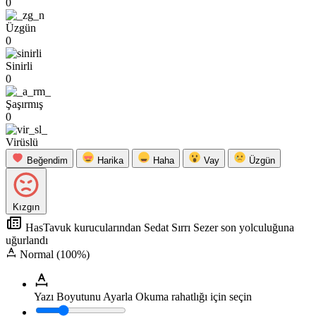
0
Üzgün
0
Sinirli
0
Şaşırmış
0
Virüslü
Beğendim
Harika
Haha
Vay
Üzgün
Kızgın
HasTavuk kurucularından Sedat Sırrı Sezer son yolculuğuna
uğurlandı
Normal (100%)
Yazı Boyutunu Ayarla
Okuma rahatlığı için seçin