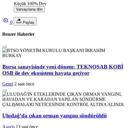
Küçük
100%
Dev
Varsayılana dön
0
Paylaş
Benzer Haberler
Bursa sanayisinde yeni dönem: TEKNOSAB KOBİ
OSB ile dev ekosistem hayata geçiyor
Genel
2 saat önce
Uludağ’da çıkan orman yangını söndürüldü
Asayiş
13 saat önce