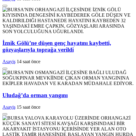
İznik Gölü’ne düşen genç hayatını kaybetti,
gözyaşlarıyla toprağa verildi
Asayiş
14 saat önce
Uludağ’da orman yangını
Asayiş
15 saat önce