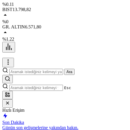
%0.11
BIST
13.798,82
%0
GR. ALTIN
6.571,80
%1.22
Ara
Esc
Hızlı Erişim
Son Dakika
Günün son gelişmelerine yakından bakın.