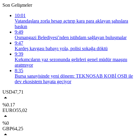
Son Gelişmeler
10:01
Vatandaşlara zorla hesap açtırıp kara para aklayan şahıslara
baskın
9:49
Osmangazi Belediyesi’nden istihdam sağlayan buluşmalar
9:47
Kardeş kavgası babayı yola, polisi sokağa döktü
9:39
Kırkımcıların yaz sezonunda gelirleri genel müdür maaşını
aratmıyor
8:35
Bursa sanayisinde yeni dönem: TEKNOSAB KOBİ OSB ile
dev ekosistem hayata geçiyor
USD
47,71
%0.17
EURO
55,02
%0
GBP
64,25