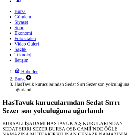
Bursa
Gündem
Siyaset
Spor
Ekonomi
Foto Galeri
Video Galeri
Sağlık
Teknoloji
İletişim
Haberler
Bursa
HasTavuk kurucularından Sedat Sırrı Sezer son yolculuğuna
uğurlandı
HasTavuk kurucularından Sedat Sırrı
Sezer son yolculuğuna uğurlandı
BURSALI İŞADAMI HASTAVUK A.Ş KURULARINDAN
SEDAT SIRRI SEZER BURSA OSB CAMİİ’NDE ÖĞLE
NAMAZINA MÜTEAKİP KILINAN CENAZE NAMAZININ