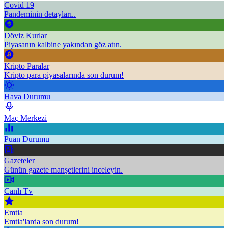
Covid 19
Pandeminin detayları..
Döviz Kurlar
Piyasanın kalbine yakından göz atın.
Kripto Paralar
Kripto para piyasalarında son durum!
Hava Durumu
Maç Merkezi
Puan Durumu
Gazeteler
Günün gazete manşetlerini inceleyin.
Canlı Tv
Emtia
Emtia'larda son durum!