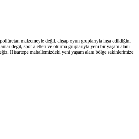
oliüretan malzemeyle değil, ahşap oyun gruplarıyla inşa edildiğini
lar değil, spor aletleri ve oturma gruplarıyla yeni bir yaşam alanı
eğiz. Hisartepe mahallemizdeki yeni yaşam alanı bölge sakinlerimize