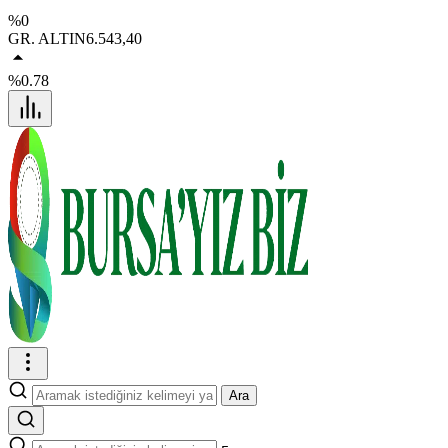
%0
GR. ALTIN
6.543,40
%0.78
Ara