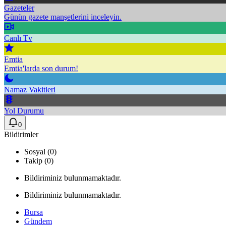
Gazeteler
Günün gazete manşetlerini inceleyin.
Canlı Tv
Emtia
Emtia'larda son durum!
Namaz Vakitleri
Yol Durumu
0
Bildirimler
Sosyal (0)
Takip (0)
Bildiriminiz bulunmamaktadır.
Bildiriminiz bulunmamaktadır.
Bursa
Gündem