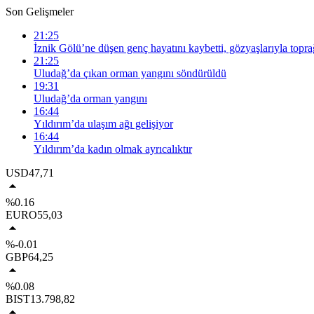
Son Gelişmeler
21:25
İznik Gölü’ne düşen genç hayatını kaybetti, gözyaşlarıyla topra
21:25
Uludağ’da çıkan orman yangını söndürüldü
19:31
Uludağ’da orman yangını
16:44
Yıldırım’da ulaşım ağı gelişiyor
16:44
Yıldırım’da kadın olmak ayrıcalıktır
USD
47,71
%0.16
EURO
55,03
%-0.01
GBP
64,25
%0.08
BIST
13.798,82