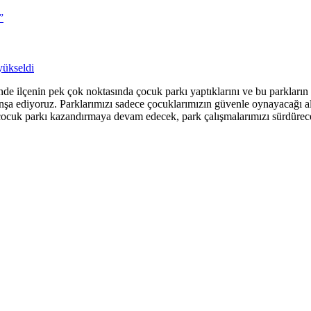
”
yükseldi
e ilçenin pek çok noktasında çocuk parkı yaptıklarını ve bu parkların p
nşa ediyoruz. Parklarımızı sadece çocuklarımızın güvenle oynayacağı alan
 çocuk parkı kazandırmaya devam edecek, park çalışmalarımızı sürdürec