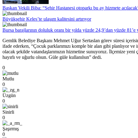
Başkan Vekili Biba: “Şehir Hastanesi otoparkı bu ay hizmete açılacak
Büyükşehir Keles’te ulaşım kalitesini artırıyor
Bursa barajlarının doluluk oranı bir yılda yüzde 24,9’dan yüzde 81’e 
Gemlik Belediye Başkanı Mehmet Uğur Sertaslan görev süresi içerisind
ifade ederken, “Çocuk parklarımızı komple bir alan gibi planlıyor ve i
olacak şekilde vatandaşlarımızın hizmetine sunuyoruz. İlçemize yeni
hayırlı ve uğurlu olsun. Güle güle kullanılsın” dedi.
0
Mutlu
0
Üzgün
0
Sinirli
0
Şaşırmış
0