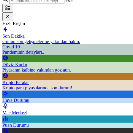
Esc
Hızlı Erişim
Son Dakika
Günün son gelişmelerine yakından bakın.
Covid 19
Pandeminin detayları..
Döviz Kurlar
Piyasanın kalbine yakından göz atın.
Kripto Paralar
Kripto para piyasalarında son durum!
Hava Durumu
Maç Merkezi
Puan Durumu