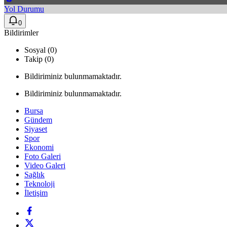
Yol Durumu
0
Bildirimler
Sosyal (0)
Takip (0)
Bildiriminiz bulunmamaktadır.
Bildiriminiz bulunmamaktadır.
Bursa
Gündem
Siyaset
Spor
Ekonomi
Foto Galeri
Video Galeri
Sağlık
Teknoloji
İletişim