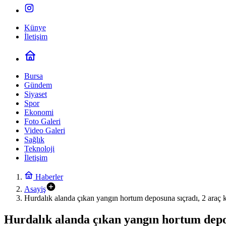
Künye
İletişim
Bursa
Gündem
Siyaset
Spor
Ekonomi
Foto Galeri
Video Galeri
Sağlık
Teknoloji
İletişim
Haberler
Asayiş
Hurdalık alanda çıkan yangın hortum deposuna sıçradı, 2 araç k
Hurdalık alanda çıkan yangın hortum depos