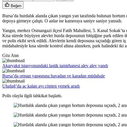
Beğen
Bursa’da hurdalık alanda çıkan yangın yan tarafında bulunan hortum dep
depoya girmeye çalıştı. O anlar ise kameraya saniye saniye yansıdı.
Yangın, merkez Osmangazi ilçesi Fatih Mahallesi, 5. Kanal Sokak’ta m
Kısa sürede büyüyen alevler hurda deposunun bitişiğine park edilen i
ve polis ekibi sevk edildi. Alevlerin kendi deposuna sıçradığı gören iş
müdahalesiyle kısa sürede kontrol altına alınırken, park halindeki iki a
Göz Atın
Akaryakıt istasyonundaki lastik tamirhanesi alev alev yandı
Bursa’da orman yangınına havadan ve karadan müdahale
Uludağ’da aç kalan ayı çöpten yemek aradı
Polis olayla ilgili tahkikat başlattı.