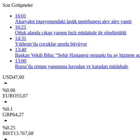
Son Gelişmeler
16:01
Akaryakıt istasyonundaki lastik tamirhanesi alev alev yandı
16:21
Otluk alanda çıkan yangın hızlı müdahale ile söndürüldü
14:31
Yıldırım’da çocuklar sporla büyüyor
13:40
Başkan Vekili Biba: “Şehir Hastanesi otoparkı bu ay hizmete aç
13:00
Bursa’da orman yangınına havadan ve karadan müdahale
USD
47,60
%0.06
EURO
55,07
%0.1
GBP
64,27
%0.25
BIST
13.767,68