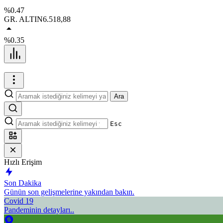
%0.47
GR. ALTIN
6.518,88
%0.35
Ara
Esc
Hızlı Erişim
Son Dakika
Günün son gelişmelerine yakından bakın.
Covid 19
Pandeminin detayları..