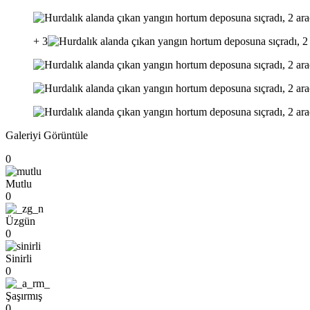
+ 3
Galeriyi Görüntüle
0
Mutlu
0
Üzgün
0
Sinirli
0
Şaşırmış
0