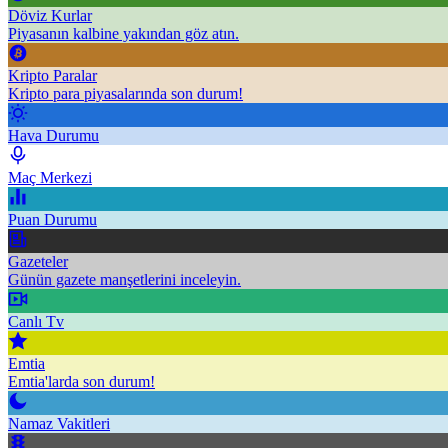
Döviz Kurlar
Piyasanın kalbine yakından göz atın.
Kripto Paralar
Kripto para piyasalarında son durum!
Hava Durumu
Maç Merkezi
Puan Durumu
Gazeteler
Günün gazete manşetlerini inceleyin.
Canlı Tv
Emtia
Emtia'larda son durum!
Namaz Vakitleri