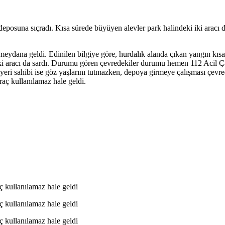
osuna sıçradı. Kısa sürede büyüyen alevler park halindeki iki aracı da k
eydana geldi. Edinilen bilgiye göre, hurdalık alanda çıkan yangın kıs
ki aracı da sardı. Durumu gören çevredekiler durumu hemen 112 Acil Çağ
 yeri sahibi ise göz yaşlarını tutmazken, depoya girmeye çalışması çevred
raç kullanılamaz hale geldi.