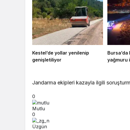
Kestel’de yollar yenilenip
Bursa’da 
genişletiliyor
yağmuru i
Jandarma ekipleri kazayla ilgili soruşturm
0
Mutlu
0
Üzgün