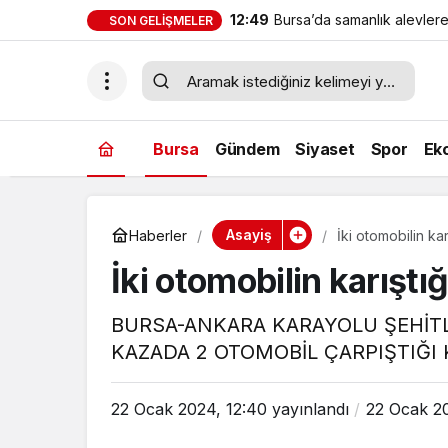
12:49
Bursa’da samanlık alevlere
SON GELIŞMELER
Bursa
Gündem
Siyaset
Spor
Ek
Asayiş
Haberler
İki otomobilin kar
İki otomobilin karıştığ
BURSA-ANKARA KARAYOLU ŞEHİT
KAZADA 2 OTOMOBİL ÇARPIŞTIĞI K
22 Ocak 2024, 12:40
yayınlandı
22 Ocak 20