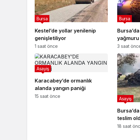
Bursa
Bursa
Kestel’de yollar yenilenip
Bursa’da 
genişletiliyor
yağmuru i
1 saat önce
3 saat önc
Asayiş
Karacabey’de ormanlık
alanda yangın paniği
15 saat önce
Asayiş
Bursa’da
teslim ol
18 saat ön