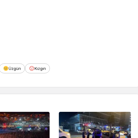
Üzgün
Kızgın