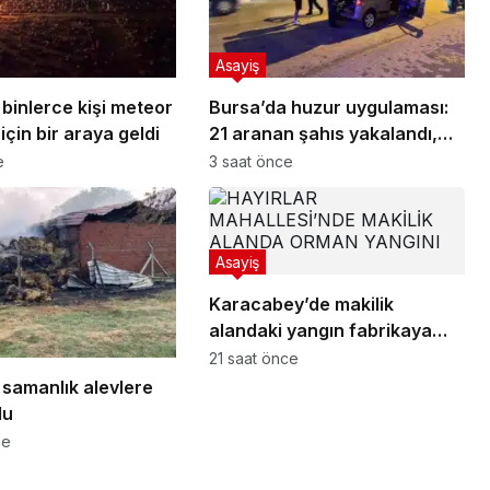
Asayiş
binlerce kişi meteor
Bursa’da huzur uygulaması:
çin bir araya geldi
21 aranan şahıs yakalandı,
388 bin TL ceza kesildi
e
3 saat önce
Asayiş
Karacabey’de makilik
alandaki yangın fabrikaya
ulaşmadan söndürüldü
21 saat önce
 samanlık alevlere
du
ce