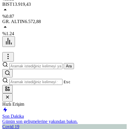
BIST
13.919,43
%0.87
GR. ALTIN
6.572,88
%1.24
Ara
Esc
Hızlı Erişim
Son Dakika
Günün son gelişmelerine yakından bakın.
Covid 19