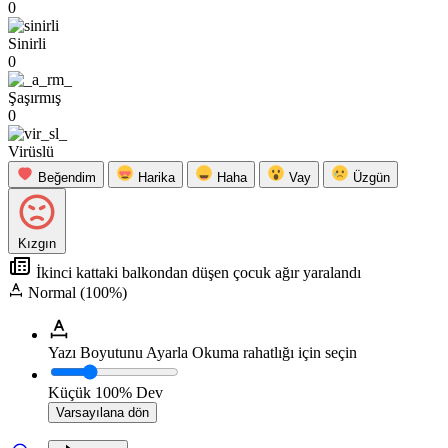
0
Sinirli
0
Şaşırmış
0
Virüslü
Beğendim
Harika
Haha
Vay
Üzgün
Kızgın
İkinci kattaki balkondan düşen çocuk ağır yaralandı
Normal (100%)
Yazı Boyutunu Ayarla
Okuma rahatlığı için seçin
Küçük
100%
Dev
Varsayılana dön