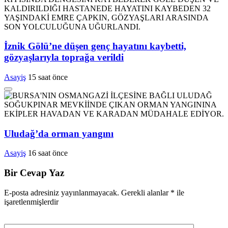
İznik Gölü’ne düşen genç hayatını kaybetti,
gözyaşlarıyla toprağa verildi
Asayiş
15 saat önce
Uludağ’da orman yangını
Asayiş
16 saat önce
Bir Cevap Yaz
E-posta adresiniz yayınlanmayacak.
Gerekli alanlar
*
ile
işaretlenmişlerdir