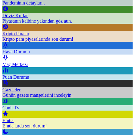
Pandeminin detayları..
Döviz Kurlar
Piyasanın kalbine yakından göz atın.
Kripto Paralar
Kripto para piyasalarında son durum!
Hava Durumu
Maç Merkezi
Puan Durumu
Gazeteler
Günün gazete manşetlerini inceleyin.
Canlı Tv
Emtia
Emtia'larda son durum!