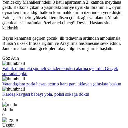
Yeniceköy Mahallesi’ndeki 3 katlı apartmanın 2. katında meydana
geldi. Balkona çıkan 6 yaşındaki Suriye uyruklu İbrahim H., oyun
oynarken tırmandığı balkon korumalıklarının üzerinden yere düştü.
Yaklaşık 5 metre yükseklikten düşen çocuk ağır yaralandı. Yaralı
çocuk ailesi tarafından özel araçla İnegöl Devlet Hastanesine
kaldırıldı.
Beyin kanaması geçiren çocuk, ilk tedavinin ardından ambulansla
Bursa Yüksek İhtisas Eğitim ve Araştırma hastanesine sevk edildi.
Jandarma komutanlığı ekipleri olayla ilgili soruşturma başlattı.
Göz Atın
Valilik önündeki şüpheli valizler ekipleri alarma geçirdi.. Gerçek
sonradan çıktı
Vatandaşlara zorla hesap açtırıp kara para aklayan şahıslara baskın
Kardeş kavgası babayı yola, polisi sokağa döktü
0
Mutlu
0
Üzgün