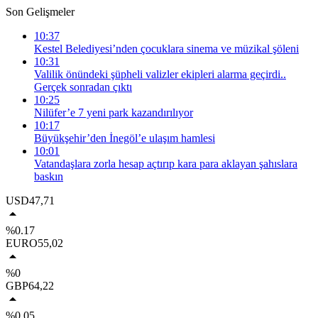
Son Gelişmeler
10:37
Kestel Belediyesi’nden çocuklara sinema ve müzikal şöleni
10:31
Valilik önündeki şüpheli valizler ekipleri alarma geçirdi..
Gerçek sonradan çıktı
10:25
Nilüfer’e 7 yeni park kazandırılıyor
10:17
Büyükşehir’den İnegöl’e ulaşım hamlesi
10:01
Vatandaşlara zorla hesap açtırıp kara para aklayan şahıslara
baskın
USD
47,71
%0.17
EURO
55,02
%0
GBP
64,22
%0.05