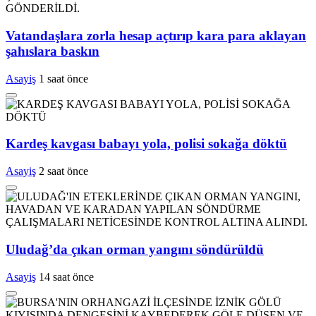
Vatandaşlara zorla hesap açtırıp kara para aklayan
şahıslara baskın
Asayiş
1 saat önce
Kardeş kavgası babayı yola, polisi sokağa döktü
Asayiş
2 saat önce
Uludağ’da çıkan orman yangını söndürüldü
Asayiş
14 saat önce