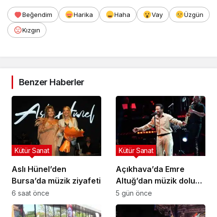
Beğendim
Harika
Haha
Vay
Üzgün
Kızgın
Benzer Haberler
Kütür Sanat
Kütür Sanat
Aslı Hünel’den
Açıkhava’da Emre
Bursa’da müzik ziyafeti
Altuğ’dan müzik dolu
gece
6 saat önce
5 gün önce