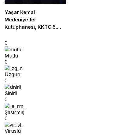
Yaşar Kemal
Medeniyetler
Kütüphanesi, KKTC 5.
Cumhurbaşkanı Tatar’ın
da katılımıyla açıldı
0
Mutlu
0
Üzgün
0
Sinirli
0
Şaşırmış
0
Virüslü