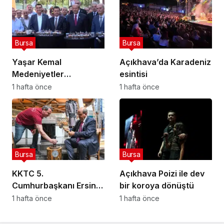
Bursa
Bursa
Yaşar Kemal
Açıkhava’da Karadeniz
Medeniyetler
esintisi
Kütüphanesi, KKTC 5.
1 hafta önce
1 hafta önce
Cumhurbaşkanı
Tatar’ın da katılımıyla
açıldı
Bursa
Bursa
KKTC 5.
Açıkhava Poizi ile dev
Cumhurbaşkanı Ersin
bir koroya dönüştü
Tatar Osmangazi
1 hafta önce
1 hafta önce
Belediyesi’nin ev
sahipliğinde Bursa’da