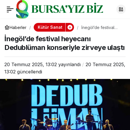
İnegöl’de festival
0
heyecanı
Kütür Sanat
Haberler
İnegöl’de festival
heyecanı
İnegöl’de festival heyecanı
Dedublüman
Dedublüman
konseriyle zirveye
Dedublüman konseriyle zirveye ulaştı
ulaştı
konseriyle zirveye
20 Temmuz 2025, 13:02
yayınlandı
20 Temmuz 2025,
13:02
ulaştı
güncellendi