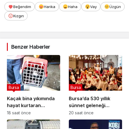
Beğendim
Harika
Haha
Vay
Üzgün
Kızgın
Benzer Haberler
Bursa
Bursa
Kaçak bina yıkımında
Bursa’da 530 yıllık
hayat kurtaran
sünnet geleneği
müdahale
yaşatıldı
18 saat önce
20 saat önce