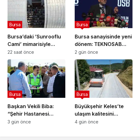
Bursa
Bursa
Bursa’daki ’Sunrooflu
Bursa sanayisinde yeni
Cami’ mimarisiyle
dönem: TEKNOSAB
dikkat çekiyor
KOBİ OSB ile dev
22 saat önce
2 gün önce
ekosistem hayata
geçiyor
Bursa
Bursa
Başkan Vekili Biba:
Büyükşehir Keles’te
“Şehir Hastanesi
ulaşım kalitesini
otoparkı bu ay hizmete
artırıyor
3 gün önce
4 gün önce
açılacak”