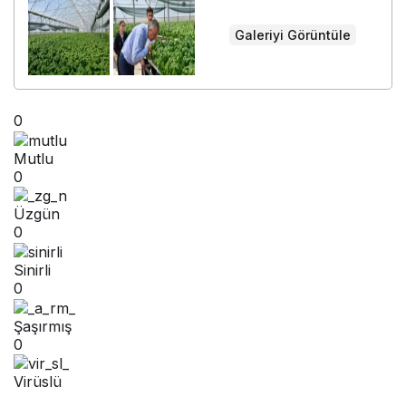
Galeriyi Görüntüle
0
Mutlu
0
Üzgün
0
Sinirli
0
Şaşırmış
0
Virüslü