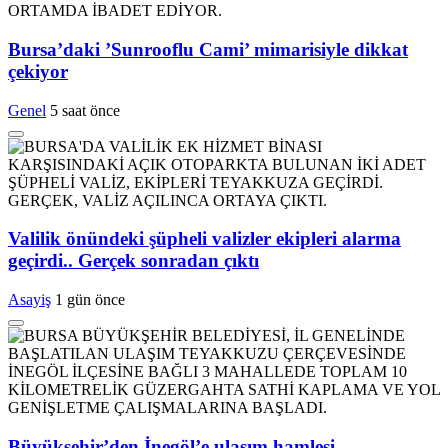
Bursa’daki ’Sunrooflu Cami’ mimarisiyle dikkat
çekiyor
Genel
5 saat önce
Valilik önündeki şüpheli valizler ekipleri alarma
geçirdi.. Gerçek sonradan çıktı
Asayiş
1 gün önce
Büyükşehir’den İnegöl’e ulaşım hamlesi