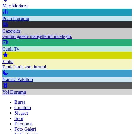
Maç Merkezi
Puan Durumu
Gazeteler
Günün gazete manşetlerini inceleyin.
Canlı Tv
Emtia
Emtia'larda son durum!
Namaz Vakitleri
Yol Durumu
Bursa
Gündem
Siyaset
Spor
Ekonomi
Foto Galeri