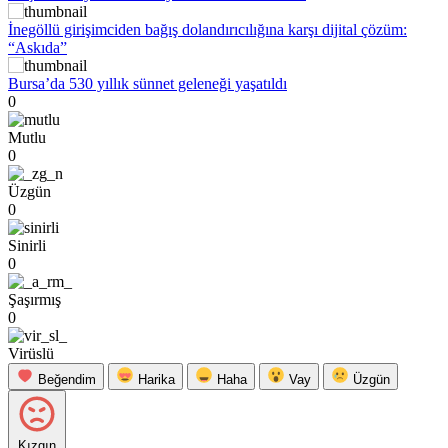
İnegöllü girişimciden bağış dolandırıcılığına karşı dijital çözüm:
“Askıda”
Bursa’da 530 yıllık sünnet geleneği yaşatıldı
0
Mutlu
0
Üzgün
0
Sinirli
0
Şaşırmış
0
Virüslü
Beğendim
Harika
Haha
Vay
Üzgün
Kızgın