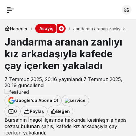
Asayiş
Haberler
Jandarma aranan zanlıyı kız
arkadaşıyla kafede çay
Jandarma aranan zanlıyı
içerken yakaladı
kız arkadaşıyla kafede
çay içerken yakaladı
7 Temmuz 2025, 20:16
yayınlandı
7 Temmuz 2025,
20:19
güncellendi
Google'da Abone Ol
0
Paylaş
Beğen
Bursa’nın İnegöl ilçesinde hakkında kesinleşmiş hapis
cezası bulunan şahıs, kafede kız arkadaşıyla çay
içerken yakalandı.