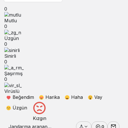
0
Mutlu
0
Üzgün
0
Sinirli
0
Şaşırmış
0
Virüslü
Beğendim
Harika
Haha
Vay
Üzgün
Kızgın
Jandarma aranan
0