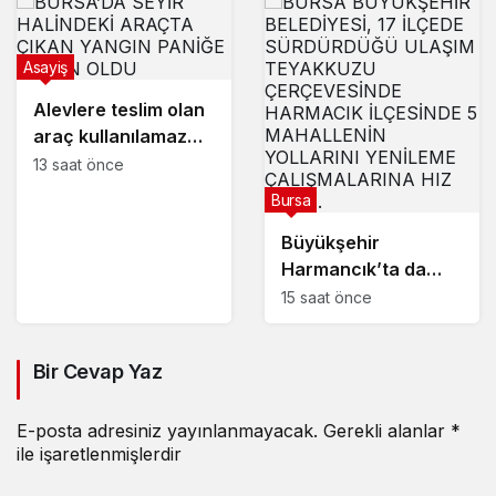
söndürüldü
Asayiş
Alevlere teslim olan
araç kullanılamaz
hale geldi
13 saat önce
Bursa
Büyükşehir
Harmancık’ta da
yolları yeniliyor
15 saat önce
Bir Cevap Yaz
E-posta adresiniz yayınlanmayacak.
Gerekli alanlar
*
ile işaretlenmişlerdir