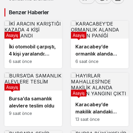
zanlıyı kız arkadaşıyla
kafede çay içerken
Benzer Haberler
yakaladı
Asayiş
Asayiş
İki otomobil çarpıştı,
Karacabey’de
4 kişi yaralandı:
ormanlık alanda
Motosikletli çift
yangın paniği
6 saat önce
6 saat önce
kazadan kıl payı
kurtuldu
Asayiş
Asayiş
Bursa’da samanlık
Karacabey’de
alevlere teslim oldu
makilik alandaki
9 saat önce
yangın fabrikaya
13 saat önce
ulaşmadan