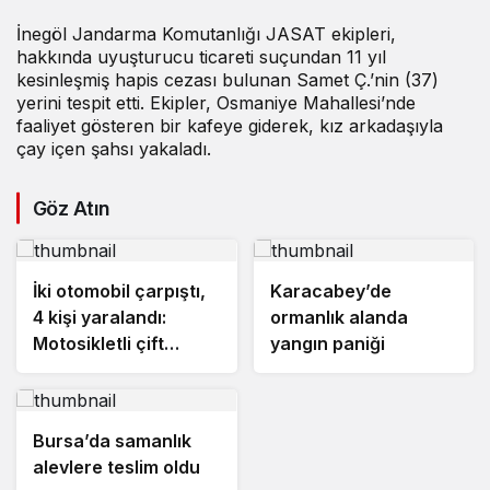
İnegöl Jandarma Komutanlığı JASAT ekipleri,
hakkında uyuşturucu ticareti suçundan 11 yıl
kesinleşmiş hapis cezası bulunan Samet Ç.’nin (37)
yerini tespit etti. Ekipler, Osmaniye Mahallesi’nde
faaliyet gösteren bir kafeye giderek, kız arkadaşıyla
çay içen şahsı yakaladı.
Göz Atın
İki otomobil çarpıştı,
Karacabey’de
4 kişi yaralandı:
ormanlık alanda
Motosikletli çift
yangın paniği
kazadan kıl payı
kurtuldu
Bursa’da samanlık
alevlere teslim oldu