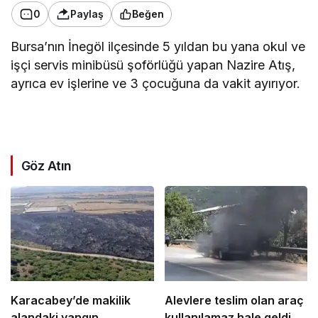
0
Paylaş
Beğen
Bursa’nın İnegöl ilçesinde 5 yıldan bu yana okul ve
işçi servis minibüsü şoförlüğü yapan Nazire Atış,
ayrıca ev işlerine ve 3 çocuğuna da vakit ayırıyor.
Göz Atın
Karacabey’de makilik
Alevlere teslim olan araç
alandaki yangın
kullanılamaz hale geldi