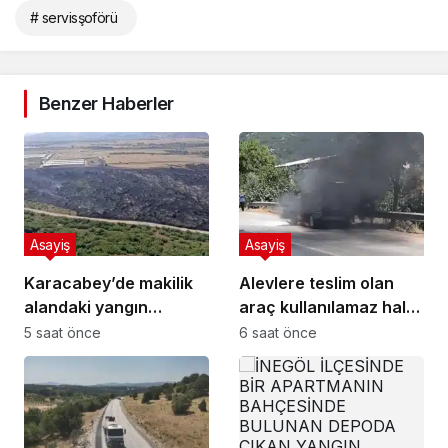
# servisşoförü
Benzer Haberler
Asayiş
Asayiş
Karacabey’de makilik
Alevlere teslim olan
alandaki yangın
araç kullanılamaz hale
fabrikaya ulaşmadan
geldi
5 saat önce
6 saat önce
söndürüldü