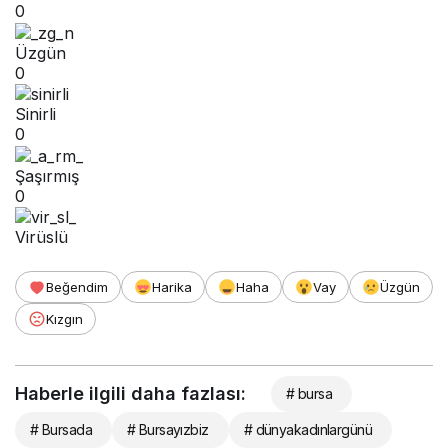
0
Üzgün
0
Sinirli
0
Şaşırmış
0
Virüslü
Beğendim
Harika
Haha
Vay
Üzgün
Kızgın
Haberle ilgili daha fazlası:
# bursa
# Bursada
# Bursayızbiz
# dünyakadınlargünü