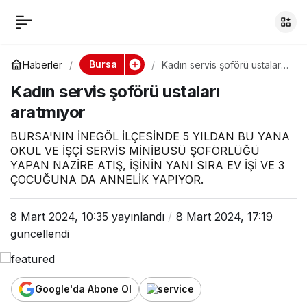
Kadın servis şoförü
0
ustaları aratmıyor
Bursa
Haberler
Kadın servis şoförü ustaları
aratmıyor
Kadın servis şoförü ustaları
aratmıyor
BURSA'NIN İNEGÖL İLÇESİNDE 5 YILDAN BU YANA
OKUL VE İŞÇİ SERVİS MİNİBÜSÜ ŞOFÖRLÜĞÜ
YAPAN NAZİRE ATIŞ, İŞİNİN YANI SIRA EV İŞİ VE 3
ÇOCUĞUNA DA ANNELİK YAPIYOR.
8 Mart 2024, 10:35
yayınlandı
8 Mart 2024, 17:19
güncellendi
Google'da Abone Ol