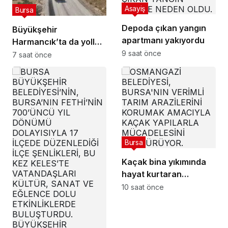
Asayiş
Bursa
Depoda çıkan yangın
Büyükşehir
apartmanı yakıyordu
Harmancık’ta da yolları
9 saat önce
yeniliyor
7 saat önce
Bursa
Kaçak bina yıkımında
hayat kurtaran
müdahale
10 saat önce