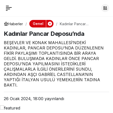
Kadınlar Pancar
0
Deposu’nda
Genel
Haberler
Kadınlar Pancar
Deposu’nda
Kadınlar Pancar Deposu’nda
BEŞEVLER VE KONAK MAHALLESİ’NDEKİ
KADINLAR, PANCAR DEPOSU’NDA DÜZENLENEN
FİKİR PAYLAŞIMI TOPLANTISINDA BİR ARAYA
GELDİ. BULUŞMADA KADINLAR ÖNCE PANCAR
DEPOSU’NDA YAPILMASINI İSTEDİKLERİ
ÇALIŞMALARLA İLGİLİ ÖNERİLERİNİ SUNDU,
ARDINDAN AŞÇI GABRİEL CASTELLANA’NIN
YAPTIĞI İTALYAN USULÜ YEMEKLERİN TADINA
BAKTI.
26 Ocak 2024, 18:00
yayınlandı