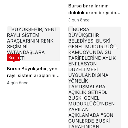
Bursa barajlarının
doluluk oranı bir yılda
yüzde 24,9’dan yüzde
3 gün önce
81’e yükseldi
Bursa
Bursa Büyükşehir, yeni
raylı sistem araçlarının
renk seçimini
4 gün önce
vatandaşlara bıraktı