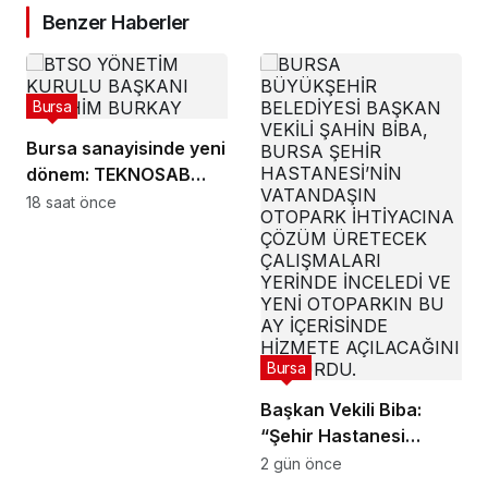
Benzer Haberler
Bursa
Bursa sanayisinde yeni
dönem: TEKNOSAB
KOBİ OSB ile dev
18 saat önce
ekosistem hayata
geçiyor
Bursa
Başkan Vekili Biba:
“Şehir Hastanesi
otoparkı bu ay hizmete
2 gün önce
açılacak”