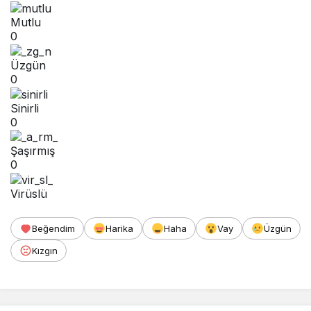
Mutlu
0
Üzgün
0
Sinirli
0
Şaşırmış
0
Virüslü
Beğendim
Harika
Haha
Vay
Üzgün
Kızgın