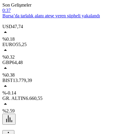
Son Gelişmeler
0:37
Bursa’da tarlalık alanı ateşe veren şüpheli yakalandı
22:57
USD
47,74
Çalıntı araçla 10 kilometre kaçtı, 380 bin TL ceza yedi
%0.18
22:08
EURO
55,25
Bursa’da zihinsel engelli adamdan haber alınamıyor
%0.32
19:04
GBP
64,48
Bursa’da vatandaşlara zorla hesap açtırıp kara para aklayan şahıslara
baskın
19:04
%0.38
Büyükşehir’den İnegöl’e ulaşım hamlesi
BIST
13.779,39
%-0.14
GR. ALTIN
6.660,55
%2.59