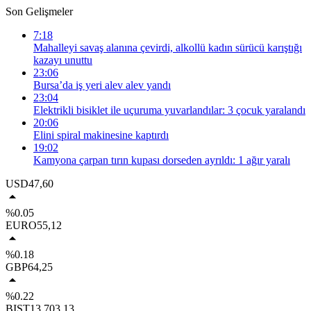
Son Gelişmeler
7:18
Mahalleyi savaş alanına çevirdi, alkollü kadın sürücü karıştığı
kazayı unuttu
23:06
Bursa’da iş yeri alev alev yandı
23:04
Elektrikli bisiklet ile uçuruma yuvarlandılar: 3 çocuk yaralandı
20:06
Elini spiral makinesine kaptırdı
19:02
Kamyona çarpan tırın kupası dorseden ayrıldı: 1 ağır yaralı
USD
47,60
%0.05
EURO
55,12
%0.18
GBP
64,25
%0.22
BIST
13.703,13