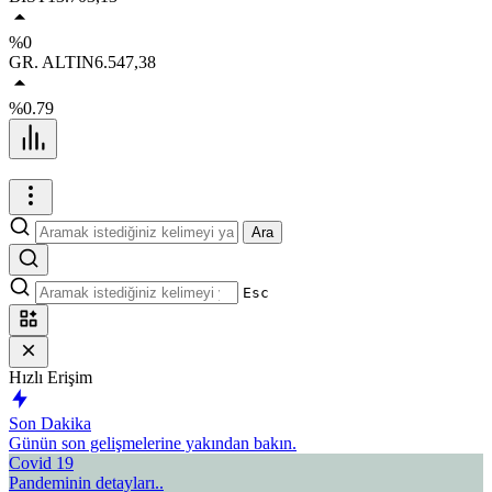
%0
GR. ALTIN
6.547,38
%0.79
Ara
Esc
Hızlı Erişim
Son Dakika
Günün son gelişmelerine yakından bakın.
Covid 19
Pandeminin detayları..