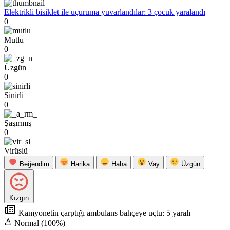
Elektrikli bisiklet ile uçuruma yuvarlandılar: 3 çocuk yaralandı
0
Mutlu
0
Üzgün
0
Sinirli
0
Şaşırmış
0
Virüslü
Beğendim
Harika
Haha
Vay
Üzgün
Kızgın
Kamyonetin çarptığı ambulans bahçeye uçtu: 5 yaralı
Normal (100%)