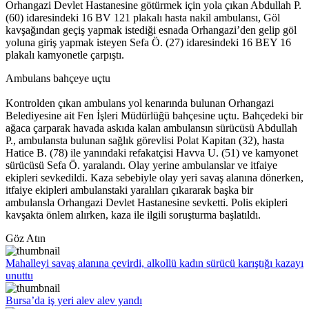
Orhangazi Devlet Hastanesine götürmek için yola çıkan Abdullah P.
(60) idaresindeki 16 BV 121 plakalı hasta nakil ambulansı, Göl
kavşağından geçiş yapmak istediği esnada Orhangazi’den gelip göl
yoluna giriş yapmak isteyen Sefa Ö. (27) idaresindeki 16 BEY 16
plakalı kamyonetle çarpıştı.
Ambulans bahçeye uçtu
Kontrolden çıkan ambulans yol kenarında bulunan Orhangazi
Belediyesine ait Fen İşleri Müdürlüğü bahçesine uçtu. Bahçedeki bir
ağaca çarparak havada askıda kalan ambulansın sürücüsü Abdullah
P., ambulansta bulunan sağlık görevlisi Polat Kapitan (32), hasta
Hatice B. (78) ile yanındaki refakatçisi Havva U. (51) ve kamyonet
sürücüsü Sefa Ö. yaralandı. Olay yerine ambulanslar ve itfaiye
ekipleri sevkedildi. Kaza sebebiyle olay yeri savaş alanına dönerken,
itfaiye ekipleri ambulanstaki yaralıları çıkararak başka bir
ambulansla Orhangazi Devlet Hastanesine sevketti. Polis ekipleri
kavşakta önlem alırken, kaza ile ilgili soruşturma başlatıldı.
Göz Atın
Mahalleyi savaş alanına çevirdi, alkollü kadın sürücü karıştığı kazayı
unuttu
Bursa’da iş yeri alev alev yandı