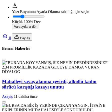
Yazı Boyutunu Ayarla
Okuma rahatlığı için seçin
Küçük
100%
Dev
Varsayılana dön
0
Paylaş
Benzer Haberler
Mahalleyi savaş alanına çevirdi, alkollü kadın
sürücü karıştığı kazayı unuttu
Asayiş
11 dakika önce