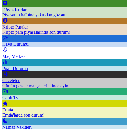
Döviz Kurlar
Piyasanın kalbine yakından göz atın.
Kripto Paralar
Kripto para piyasalarında son durum!
Hava Durumu
Maç Merkezi
Puan Durumu
Gazeteler
Günün gazete manşetlerini inceleyin.
Canlı Tv
Emtia
Emtia'larda son durum!
Namaz Vakitleri