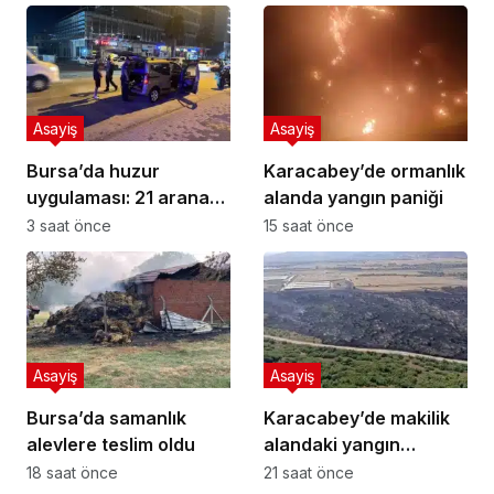
Asayiş
Asayiş
Bursa’da huzur
Karacabey’de ormanlık
uygulaması: 21 aranan
alanda yangın paniği
şahıs yakalandı, 388
3 saat önce
15 saat önce
bin TL ceza kesildi
Asayiş
Asayiş
Bursa’da samanlık
Karacabey’de makilik
alevlere teslim oldu
alandaki yangın
fabrikaya ulaşmadan
18 saat önce
21 saat önce