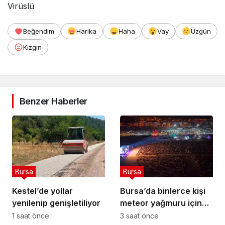
Virüslü
Beğendim
Harika
Haha
Vay
Üzgün
Kızgın
Benzer Haberler
Bursa
Bursa
Kestel’de yollar
Bursa’da binlerce kişi
yenilenip genişletiliyor
meteor yağmuru için
bir araya geldi
1 saat önce
3 saat önce