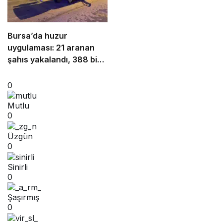
Bursa’da huzur
uygulaması: 21 aranan
şahıs yakalandı, 388 bin
TL ceza kesildi
0
Mutlu
0
Üzgün
0
Sinirli
0
Şaşırmış
0