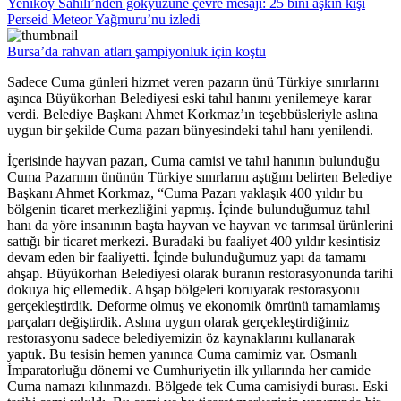
Yeniköy Sahili’nden gökyüzüne çevre mesajı: 25 bini aşkın kişi
Perseid Meteor Yağmuru’nu izledi
Bursa’da rahvan atları şampiyonluk için koştu
Sadece Cuma günleri hizmet veren pazarın ünü Türkiye sınırlarını
aşınca Büyükorhan Belediyesi eski tahıl hanını yenilemeye karar
verdi. Belediye Başkanı Ahmet Korkmaz’ın teşebbüsleriyle aslına
uygun bir şekilde Cuma pazarı bünyesindeki tahıl hanı yenilendi.
İçerisinde hayvan pazarı, Cuma camisi ve tahıl hanının bulunduğu
Cuma Pazarının ününün Türkiye sınırlarını aştığını belirten Belediye
Başkanı Ahmet Korkmaz, “Cuma Pazarı yaklaşık 400 yıldır bu
bölgenin ticaret merkezliğini yapmış. İçinde bulunduğumuz tahıl
hanı da yöre insanının başta hayvan ve hayvan ve tarımsal ürünlerini
sattığı bir ticaret merkezi. Buradaki bu faaliyet 400 yıldır kesintisiz
devam eden bir faaliyetti. İçinde bulunduğumuz yapı da tamamı
ahşap. Büyükorhan Belediyesi olarak buranın restorasyonunda tarihi
dokuya hiç ellemedik. Ahşap bölgeleri koruyarak restorasyonu
gerçekleştirdik. Deforme olmuş ve ekonomik ömrünü tamamlamış
parçaları değiştirdik. Aslına uygun olarak gerçekleştirdiğimiz
restorasyonu sadece belediyemizin öz kaynaklarını kullanarak
yaptık. Bu tesisin hemen yanınca Cuma camimiz var. Osmanlı
İmparatorluğu dönemi ve Cumhuriyetin ilk yıllarında her camide
Cuma namazı kılınmazdı. Bölgede tek Cuma camisiydi burası. Eski