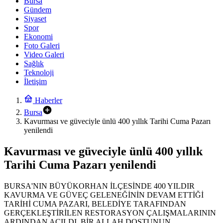
Bursa
Gündem
Siyaset
Spor
Ekonomi
Foto Galeri
Video Galeri
Sağlık
Teknoloji
İletişim
Haberler
Bursa
Kavurması ve güveciyle ünlü 400 yıllık Tarihi Cuma Pazarı
yenilendi
Kavurması ve güveciyle ünlü 400 yıllık
Tarihi Cuma Pazarı yenilendi
BURSA'NIN BÜYÜKORHAN İLÇESİNDE 400 YILDIR
KAVURMA VE GÜVEÇ GELENEĞİNİN DEVAM ETTİĞİ
TARİHİ CUMA PAZARI, BELEDİYE TARAFINDAN
GERÇEKLEŞTİRİLEN RESTORASYON ÇALIŞMALARININ
ARDINDAN AÇILDI. BİR ALLAH DOSTUNUN