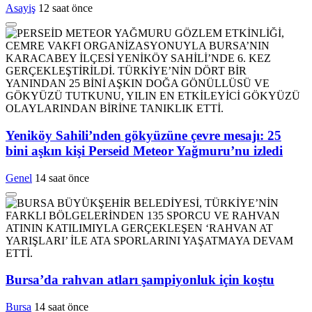
Asayiş
12 saat önce
Yeniköy Sahili’nden gökyüzüne çevre mesajı: 25
bini aşkın kişi Perseid Meteor Yağmuru’nu izledi
Genel
14 saat önce
Bursa’da rahvan atları şampiyonluk için koştu
Bursa
14 saat önce