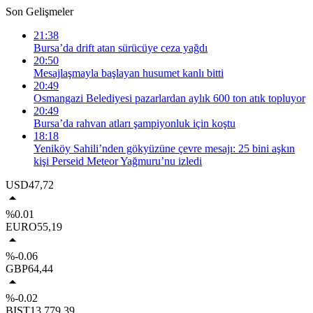
Son Gelişmeler
21:38
Bursa’da drift atan sürücüye ceza yağdı
20:50
Mesajlaşmayla başlayan husumet kanlı bitti
20:49
Osmangazi Belediyesi pazarlardan aylık 600 ton atık topluyor
20:49
Bursa’da rahvan atları şampiyonluk için koştu
18:18
Yeniköy Sahili’nden gökyüzüne çevre mesajı: 25 bini aşkın
kişi Perseid Meteor Yağmuru’nu izledi
USD
47,72
%0.01
EURO
55,19
%-0.06
GBP
64,44
%-0.02
BIST
13.779,39