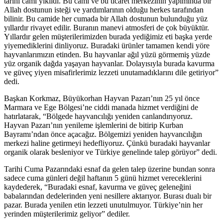
tarihi cami yıkıldı. Bu cami ve bu ticaret merkezinin yapımında bir
Allah dostunun isteği ve yardımlarının olduğu herkes tarafından
bilinir. Bu camide her cumada bir Allah dostunun bulunduğu yüz
yıllardır rivayet edilir. Buranın manevi atmosferi de çok büyüktür.
Yıllardır gelen müşterilerimizden burada yediğimiz eti başka yerde
yiyemediklerini dinliyoruz. Buradaki ürünler tamamen kendi yöre
hayvanlarımızın etinden. Bu hayvanlar ağıl yüzü görmemiş yüzde
yüz organik dağda yaşayan hayvanlar. Dolayısıyla burada kavurma
ve güveç yiyen misafirlerimiz lezzeti unutamadıklarını dile getiriyor”
dedi.
Başkan Korkmaz, Büyükorhan Hayvan Pazarı’nın 25 yıl önce
Marmara ve Ege Bölgesi’ne ciddi manada hizmet verdiğini de
hatırlatarak, “Bölgede hayvancılığı yeniden canlandırıyoruz.
Hayvan Pazarı’nın yenileme işlemlerini de bitirip Kurban
Bayramı’ndan önce açacağız. Bölgemizi yeniden hayvancılığın
merkezi haline getirmeyi hedefliyoruz. Çünkü buradaki hayvanlar
organik olarak besleniyor ve Türkiye genelinde talep görüyor” dedi.
Tarihi Cuma Pazarındaki esnaf da gelen talep üzerine bundan sonra
sadece cuma günleri değil haftanın 5 günü hizmet vereceklerini
kaydederek, “Buradaki esnaf, kavurma ve güveç geleneğini
babalarından dedelerinden yeni nesillere aktarıyor. Burası dualı bir
pazar. Burada yenilen etin lezzeti unutulmuyor. Türkiye’nin her
yerinden müşterilerimiz geliyor” dediler.