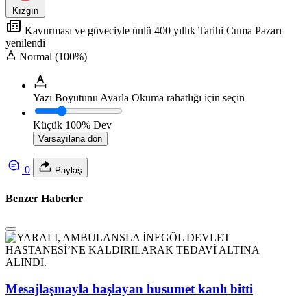
Kızgın
Kavurması ve güveciyle ünlü 400 yıllık Tarihi Cuma Pazarı
yenilendi
Normal (100%)
Yazı Boyutunu Ayarla
Okuma rahatlığı için seçin
Küçük
100%
Dev
Varsayılana dön
0
Paylaş
Benzer Haberler
Mesajlaşmayla başlayan husumet kanlı bitti