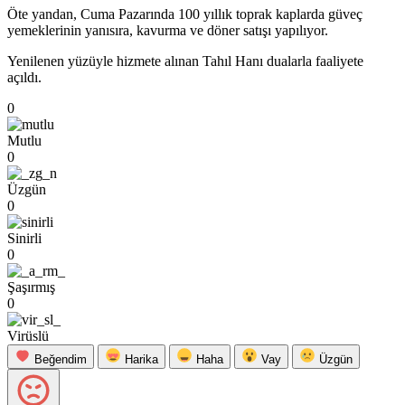
Öte yandan, Cuma Pazarında 100 yıllık toprak kaplarda güveç
yemeklerinin yanısıra, kavurma ve döner satışı yapılıyor.
Yenilenen yüzüyle hizmete alınan Tahıl Hanı dualarla faaliyete
açıldı.
0
Mutlu
0
Üzgün
0
Sinirli
0
Şaşırmış
0
Virüslü
Beğendim
Harika
Haha
Vay
Üzgün