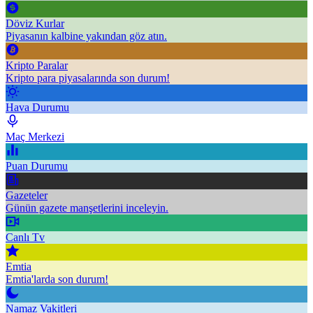
Döviz Kurlar
Piyasanın kalbine yakından göz atın.
Kripto Paralar
Kripto para piyasalarında son durum!
Hava Durumu
Maç Merkezi
Puan Durumu
Gazeteler
Günün gazete manşetlerini inceleyin.
Canlı Tv
Emtia
Emtia'larda son durum!
Namaz Vakitleri