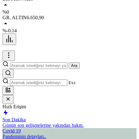
%0
GR. ALTIN
6.650,90
%-0.14
Ara
Esc
Hızlı Erişim
Son Dakika
Günün son gelişmelerine yakından bakın.
Covid 19
Pandeminin detayları..