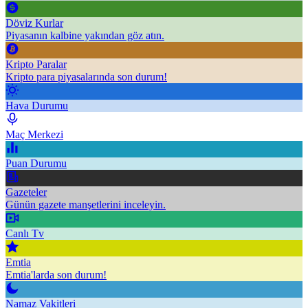
Döviz Kurlar
Piyasanın kalbine yakından göz atın.
Kripto Paralar
Kripto para piyasalarında son durum!
Hava Durumu
Maç Merkezi
Puan Durumu
Gazeteler
Günün gazete manşetlerini inceleyin.
Canlı Tv
Emtia
Emtia'larda son durum!
Namaz Vakitleri