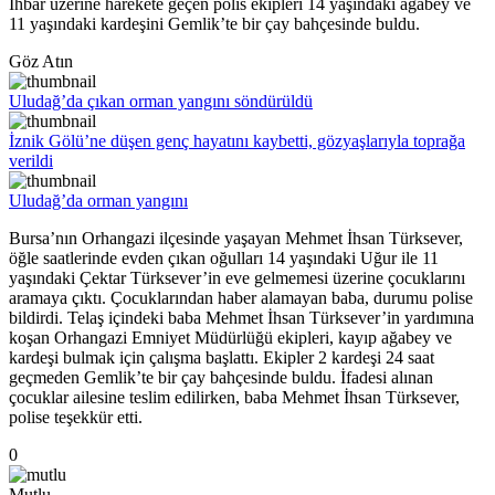
İhbar üzerine harekete geçen polis ekipleri 14 yaşındaki ağabey ve
11 yaşındaki kardeşini Gemlik’te bir çay bahçesinde buldu.
Göz Atın
Uludağ’da çıkan orman yangını söndürüldü
İznik Gölü’ne düşen genç hayatını kaybetti, gözyaşlarıyla toprağa
verildi
Uludağ’da orman yangını
Bursa’nın Orhangazi ilçesinde yaşayan Mehmet İhsan Türksever,
öğle saatlerinde evden çıkan oğulları 14 yaşındaki Uğur ile 11
yaşındaki Çektar Türksever’in eve gelmemesi üzerine çocuklarını
aramaya çıktı. Çocuklarından haber alamayan baba, durumu polise
bildirdi. Telaş içindeki baba Mehmet İhsan Türksever’in yardımına
koşan Orhangazi Emniyet Müdürlüğü ekipleri, kayıp ağabey ve
kardeşi bulmak için çalışma başlattı. Ekipler 2 kardeşi 24 saat
geçmeden Gemlik’te bir çay bahçesinde buldu. İfadesi alınan
çocuklar ailesine teslim edilirken, baba Mehmet İhsan Türksever,
polise teşekkür etti.
0
Mutlu