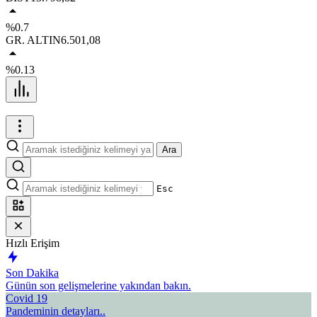
%0.7
GR. ALTIN
6.501,08
%0.13
Ara
Esc
Hızlı Erişim
Son Dakika
Günün son gelişmelerine yakından bakın.
Covid 19
Pandeminin detayları..