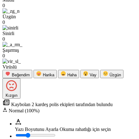
0
Üzgün
0
Sinirli
0
Şaşırmış
0
Virüslü
Beğendim
Harika
Haha
Vay
Üzgün
Kızgın
Kaybolan 2 kardeş polis ekipleri tarafından bulundu
Normal (100%)
Yazı Boyutunu Ayarla
Okuma rahatlığı için seçin