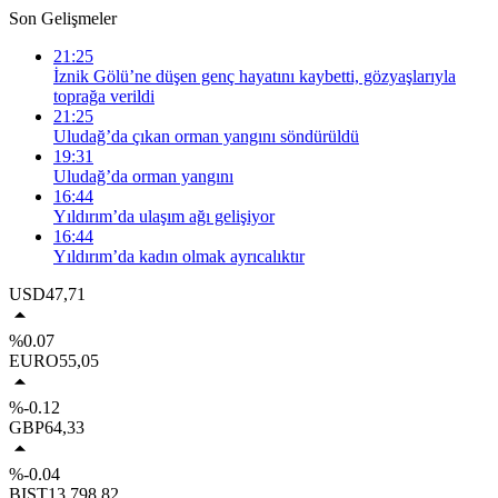
Son Gelişmeler
21:25
İznik Gölü’ne düşen genç hayatını kaybetti, gözyaşlarıyla
toprağa verildi
21:25
Uludağ’da çıkan orman yangını söndürüldü
19:31
Uludağ’da orman yangını
16:44
Yıldırım’da ulaşım ağı gelişiyor
16:44
Yıldırım’da kadın olmak ayrıcalıktır
USD
47,71
%0.07
EURO
55,05
%-0.12
GBP
64,33
%-0.04
BIST
13.798,82