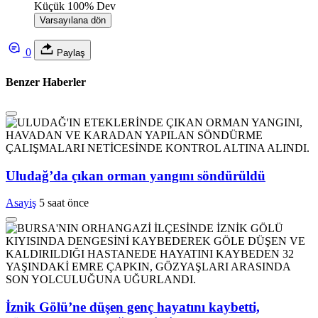
Küçük
100%
Dev
Varsayılana dön
0
Paylaş
Benzer Haberler
Uludağ’da çıkan orman yangını söndürüldü
Asayiş
5 saat önce
İznik Gölü’ne düşen genç hayatını kaybetti,