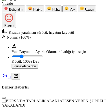
Virüslü
Beğendim
Harika
Haha
Vay
Üzgün
Kızgın
Kazada yaralanan sürücü, hayatını kaybetti
Normal (100%)
Yazı Boyutunu Ayarla
Okuma rahatlığı için seçin
Küçük
100%
Dev
Varsayılana dön
0
Benzer Haberler