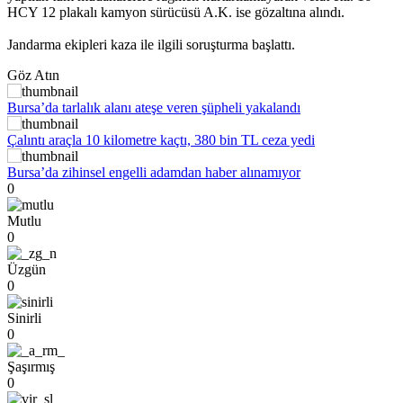
HCY 12 plakalı kamyon sürücüsü A.K. ise gözaltına alındı.
Jandarma ekipleri kaza ile ilgili soruşturma başlattı.
Göz Atın
Bursa’da tarlalık alanı ateşe veren şüpheli yakalandı
Çalıntı araçla 10 kilometre kaçtı, 380 bin TL ceza yedi
Bursa’da zihinsel engelli adamdan haber alınamıyor
0
Mutlu
0
Üzgün
0
Sinirli
0
Şaşırmış
0