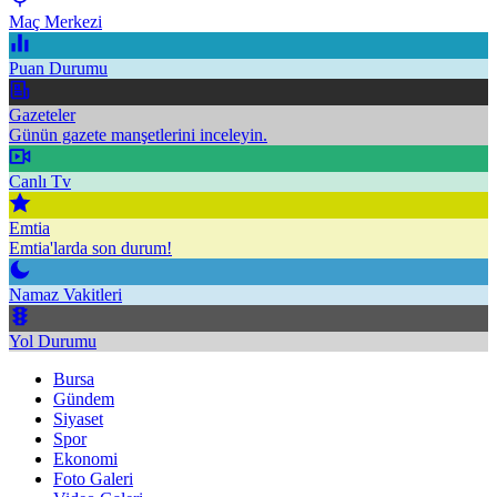
Maç Merkezi
Puan Durumu
Gazeteler
Günün gazete manşetlerini inceleyin.
Canlı Tv
Emtia
Emtia'larda son durum!
Namaz Vakitleri
Yol Durumu
Bursa
Gündem
Siyaset
Spor
Ekonomi
Foto Galeri