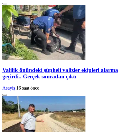
Valilik önündeki şüpheli valizler ekipleri alarma
geçirdi.. Gerçek sonradan çıktı
Asayiş
16 saat önce