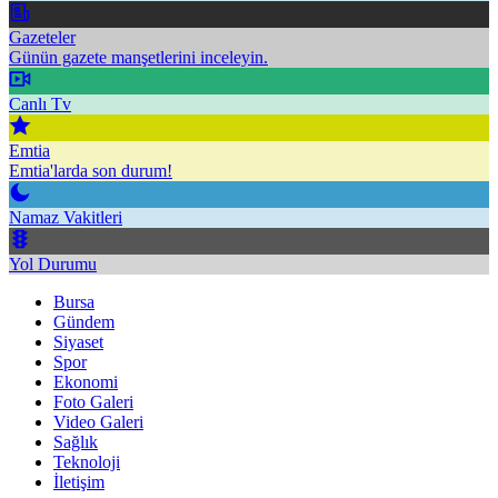
Gazeteler
Günün gazete manşetlerini inceleyin.
Canlı Tv
Emtia
Emtia'larda son durum!
Namaz Vakitleri
Yol Durumu
Bursa
Gündem
Siyaset
Spor
Ekonomi
Foto Galeri
Video Galeri
Sağlık
Teknoloji
İletişim