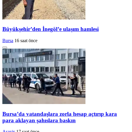
Büyükşehir’den İnegöl’e ulaşım hamlesi
Bursa
16 saat önce
Bursa’da vatandaşlara zorla hesap açtırıp kara
para aklayan şahıslara baskın
Asayiş
17 saat önce