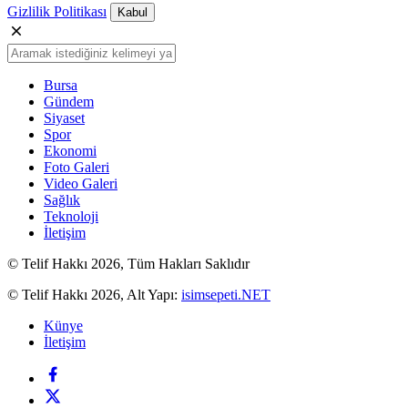
Gizlilik Politikası
Kabul
Bursa
Gündem
Siyaset
Spor
Ekonomi
Foto Galeri
Video Galeri
Sağlık
Teknoloji
İletişim
© Telif Hakkı 2026, Tüm Hakları Saklıdır
© Telif Hakkı 2026, Alt Yapı:
isimsepeti.NET
Künye
İletişim