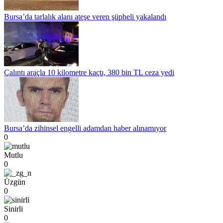
Bursa’da tarlalık alanı ateşe veren şüpheli yakalandı
Çalıntı araçla 10 kilometre kaçtı, 380 bin TL ceza yedi
Bursa’da zihinsel engelli adamdan haber alınamıyor
0
Mutlu
0
Üzgün
0
Sinirli
0