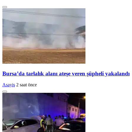
Bursa’da tarlalık alanı ateşe veren şüpheli yakalandı
Asayiş
2 saat önce