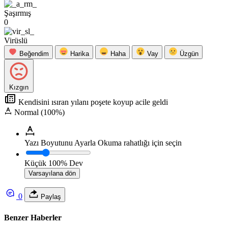
Şaşırmış
0
Virüslü
Beğendim
Harika
Haha
Vay
Üzgün
Kızgın
Kendisini ısıran yılanı poşete koyup acile geldi
Normal (100%)
Yazı Boyutunu Ayarla
Okuma rahatlığı için seçin
Küçük
100%
Dev
Varsayılana dön
0
Paylaş
Benzer Haberler