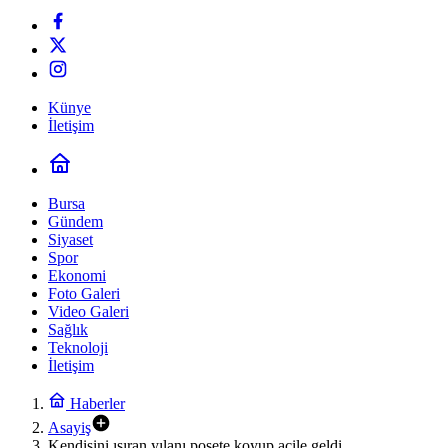
Künye
İletişim
Bursa
Gündem
Siyaset
Spor
Ekonomi
Foto Galeri
Video Galeri
Sağlık
Teknoloji
İletişim
Haberler
Asayiş
Kendisini ısıran yılanı poşete koyup acile geldi