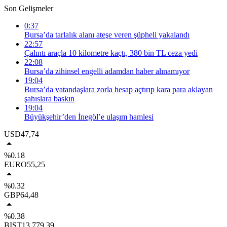
Son Gelişmeler
0:37
Bursa’da tarlalık alanı ateşe veren şüpheli yakalandı
22:57
Çalıntı araçla 10 kilometre kaçtı, 380 bin TL ceza yedi
22:08
Bursa’da zihinsel engelli adamdan haber alınamıyor
19:04
Bursa’da vatandaşlara zorla hesap açtırıp kara para aklayan
şahıslara baskın
19:04
Büyükşehir’den İnegöl’e ulaşım hamlesi
USD
47,74
%0.18
EURO
55,25
%0.32
GBP
64,48
%0.38
BIST
13.779,39