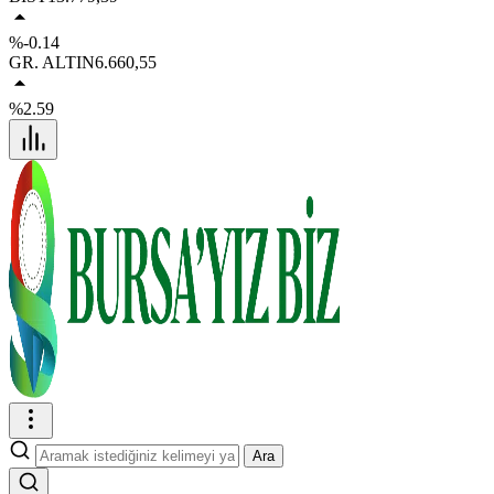
%-0.14
GR. ALTIN
6.660,55
%2.59
Ara