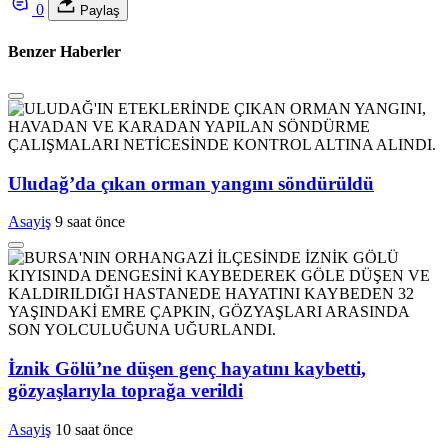
0
Paylaş
Benzer Haberler
Uludağ’da çıkan orman yangını söndürüldü
Asayiş
9 saat önce
İznik Gölü’ne düşen genç hayatını kaybetti,
gözyaşlarıyla toprağa verildi
Asayiş
10 saat önce