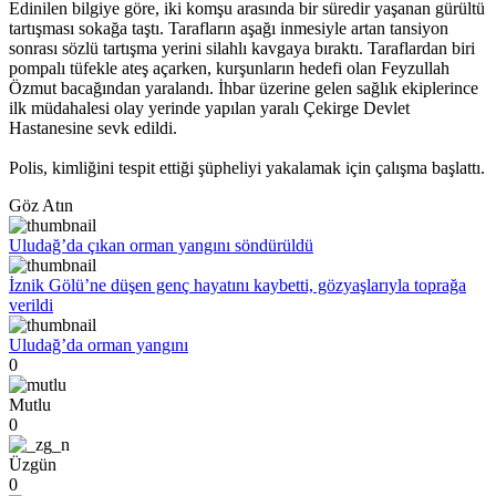
Edinilen bilgiye göre, iki komşu arasında bir süredir yaşanan gürültü
tartışması sokağa taştı. Tarafların aşağı inmesiyle artan tansiyon
sonrası sözlü tartışma yerini silahlı kavgaya bıraktı. Taraflardan biri
pompalı tüfekle ateş açarken, kurşunların hedefi olan Feyzullah
Özmut bacağından yaralandı. İhbar üzerine gelen sağlık ekiplerince
ilk müdahalesi olay yerinde yapılan yaralı Çekirge Devlet
Hastanesine sevk edildi.
Polis, kimliğini tespit ettiği şüpheliyi yakalamak için çalışma başlattı.
Göz Atın
Uludağ’da çıkan orman yangını söndürüldü
İznik Gölü’ne düşen genç hayatını kaybetti, gözyaşlarıyla toprağa
verildi
Uludağ’da orman yangını
0
Mutlu
0
Üzgün
0