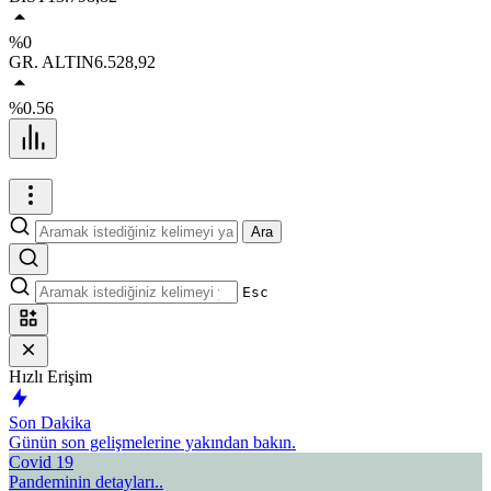
%0
GR. ALTIN
6.528,92
%0.56
Ara
Esc
Hızlı Erişim
Son Dakika
Günün son gelişmelerine yakından bakın.
Covid 19
Pandeminin detayları..