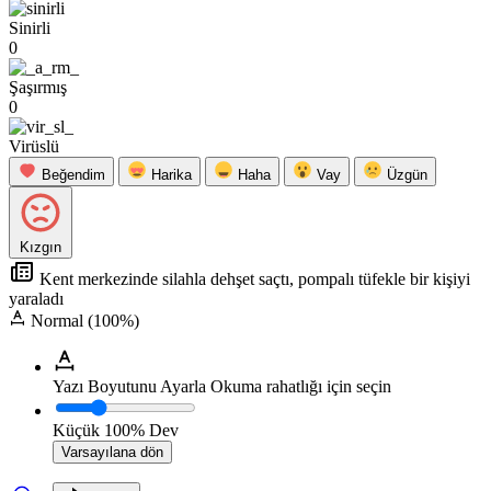
Sinirli
0
Şaşırmış
0
Virüslü
Beğendim
Harika
Haha
Vay
Üzgün
Kızgın
Kent merkezinde silahla dehşet saçtı, pompalı tüfekle bir kişiyi
yaraladı
Normal (100%)
Yazı Boyutunu Ayarla
Okuma rahatlığı için seçin
Küçük
100%
Dev
Varsayılana dön