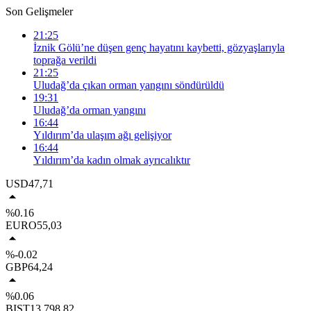
Son Gelişmeler
21:25
İznik Gölü’ne düşen genç hayatını kaybetti, gözyaşlarıyla
toprağa verildi
21:25
Uludağ’da çıkan orman yangını söndürüldü
19:31
Uludağ’da orman yangını
16:44
Yıldırım’da ulaşım ağı gelişiyor
16:44
Yıldırım’da kadın olmak ayrıcalıktır
USD
47,71
%0.16
EURO
55,03
%-0.02
GBP
64,24
%0.06
BIST
13.798,82