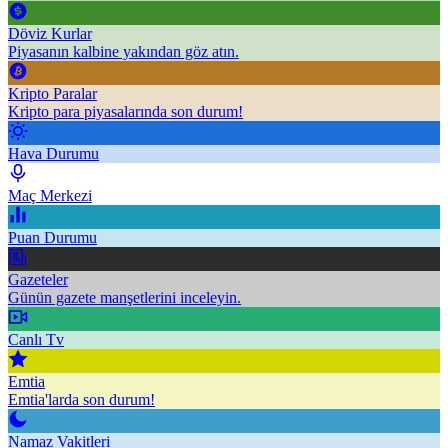
Döviz Kurlar
Piyasanın kalbine yakından göz atın.
Kripto Paralar
Kripto para piyasalarında son durum!
Hava Durumu
Maç Merkezi
Puan Durumu
Gazeteler
Günün gazete manşetlerini inceleyin.
Canlı Tv
Emtia
Emtia'larda son durum!
Namaz Vakitleri