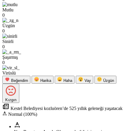
Mutlu
0
Üzgün
0
Sinirli
0
Şaşırmış
0
Virüslü
Beğendim
Harika
Haha
Vay
Üzgün
Kızgın
Kestel Belediyesi kozluören’de 525 yıllık geleneği yaşatacak
Normal (100%)