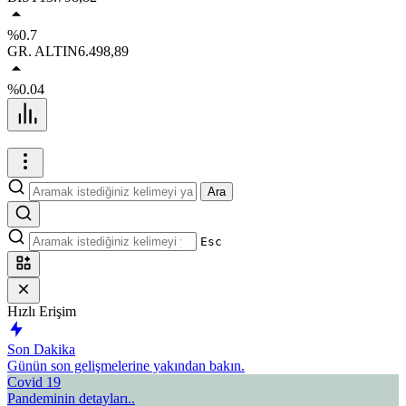
%0.7
GR. ALTIN
6.498,89
%0.04
Ara
Esc
Hızlı Erişim
Son Dakika
Günün son gelişmelerine yakından bakın.
Covid 19
Pandeminin detayları..