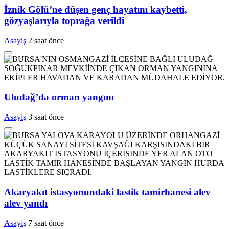
İznik Gölü’ne düşen genç hayatını kaybetti,
gözyaşlarıyla toprağa verildi
Asayiş
2 saat önce
Uludağ’da orman yangını
Asayiş
3 saat önce
Akaryakıt istasyonundaki lastik tamirhanesi alev
alev yandı
Asayiş
7 saat önce