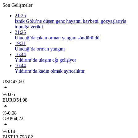
Son Gelişmeler
21:25
İznik Gölü’ne düşen genç hayatını kaybetti, gözyaşlarıyla
toprağa verildi
21:25
Uludağ’da çıkan orman yangını söndürüldü
19:31
Uludağ’da orman yangını
16:44
Yıldırım’da ulaşım ağı gelişiyor
16:44
Yıldırım’da kadın olmak ayrıcalıktır
USD
47,60
%0.05
EURO
54,98
%-0.08
GBP
64,22
%0.14
BIST
13.798,82