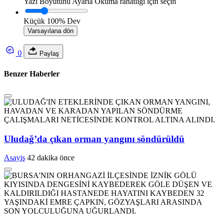
Yazı Boyutunu Ayarla
Okuma rahatlığı için seçin
Küçük
100%
Dev
Varsayılana dön
0
Paylaş
Benzer Haberler
Uludağ’da çıkan orman yangını söndürüldü
Asayiş
42 dakika önce