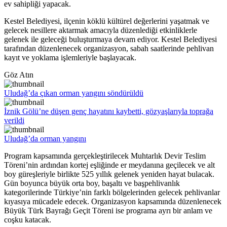
ev sahipliği yapacak.
Kestel Belediyesi, ilçenin köklü kültürel değerlerini yaşatmak ve
gelecek nesillere aktarmak amacıyla düzenlediği etkinliklerle
gelenek ile geleceği buluşturmaya devam ediyor. Kestel Belediyesi
tarafından düzenlenecek organizasyon, sabah saatlerinde pehlivan
kayıt ve yoklama işlemleriyle başlayacak.
Göz Atın
Uludağ’da çıkan orman yangını söndürüldü
İznik Gölü’ne düşen genç hayatını kaybetti, gözyaşlarıyla toprağa
verildi
Uludağ’da orman yangını
Program kapsamında gerçekleştirilecek Muhtarlık Devir Teslim
Töreni’nin ardından kortej eşliğinde er meydanına geçilecek ve alt
boy güreşleriyle birlikte 525 yıllık gelenek yeniden hayat bulacak.
Gün boyunca büyük orta boy, başaltı ve başpehlivanlık
kategorilerinde Türkiye’nin farklı bölgelerinden gelecek pehlivanlar
kıyasıya mücadele edecek. Organizasyon kapsamında düzenlenecek
Büyük Türk Bayrağı Geçit Töreni ise programa ayrı bir anlam ve
coşku katacak.