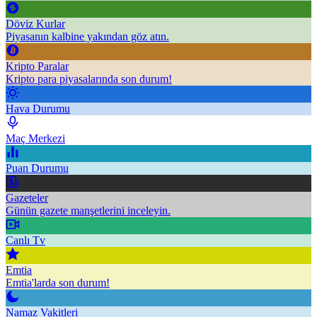
Döviz Kurlar
Piyasanın kalbine yakından göz atın.
Kripto Paralar
Kripto para piyasalarında son durum!
Hava Durumu
Maç Merkezi
Puan Durumu
Gazeteler
Günün gazete manşetlerini inceleyin.
Canlı Tv
Emtia
Emtia'larda son durum!
Namaz Vakitleri