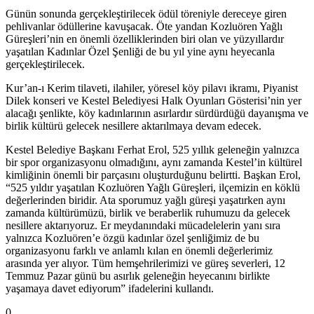
Günün sonunda gerçekleştirilecek ödül töreniyle dereceye giren
pehlivanlar ödüllerine kavuşacak. Öte yandan Kozluören Yağlı
Güreşleri’nin en önemli özelliklerinden biri olan ve yüzyıllardır
yaşatılan Kadınlar Özel Şenliği de bu yıl yine aynı heyecanla
gerçekleştirilecek.
Kur’an-ı Kerim tilaveti, ilahiler, yöresel köy pilavı ikramı, Piyanist
Dilek konseri ve Kestel Belediyesi Halk Oyunları Gösterisi’nin yer
alacağı şenlikte, köy kadınlarının asırlardır sürdürdüğü dayanışma ve
birlik kültürü gelecek nesillere aktarılmaya devam edecek.
Kestel Belediye Başkanı Ferhat Erol, 525 yıllık geleneğin yalnızca
bir spor organizasyonu olmadığını, aynı zamanda Kestel’in kültürel
kimliğinin önemli bir parçasını oluşturduğunu belirtti. Başkan Erol,
“525 yıldır yaşatılan Kozluören Yağlı Güreşleri, ilçemizin en köklü
değerlerinden biridir. Ata sporumuz yağlı güreşi yaşatırken aynı
zamanda kültürümüzü, birlik ve beraberlik ruhumuzu da gelecek
nesillere aktarıyoruz. Er meydanındaki mücadelelerin yanı sıra
yalnızca Kozluören’e özgü kadınlar özel şenliğimiz de bu
organizasyonu farklı ve anlamlı kılan en önemli değerlerimiz
arasında yer alıyor. Tüm hemşehrilerimizi ve güreş severleri, 12
Temmuz Pazar günü bu asırlık geleneğin heyecanını birlikte
yaşamaya davet ediyorum” ifadelerini kullandı.
0