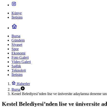
Künye
İletişim
Bursa
Gündem
Siyaset
Spor
Ekonomi
Foto Galeri
Video Galeri
Sağlık
Teknoloji
İletişim
Haberler
Bursa
Kestel Belediyesi’nden lise ve üniversite adaylarına deneme sın
Kestel Belediyesi’nden lise ve üniversite 