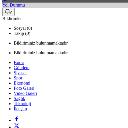
Yol Durumu
0
Bildirimler
Sosyal (0)
Takip (0)
Bildiriminiz bulunmamaktadır.
Bildiriminiz bulunmamaktadır.
Bursa
Gündem
Siyaset
Spor
Ekonomi
Foto Galeri
Video Galeri
Sağlık
Teknoloji
İletişim