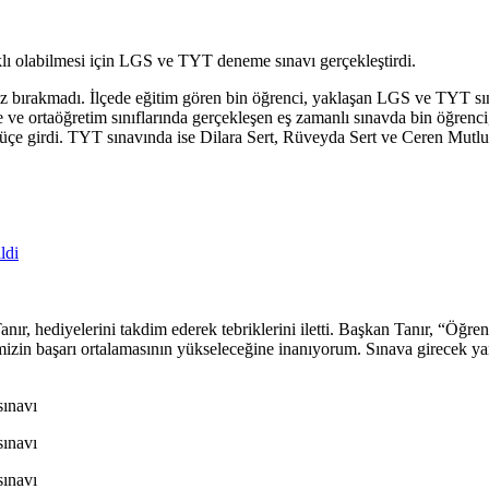
lıklı olabilmesi için LGS ve TYT deneme sınavı gerçekleştirdi.
alnız bırakmadı. İlçede eğitim gören bin öğrenci, yaklaşan LGS ve TYT 
se ve ortaöğretim sınıflarında gerçekleşen eş zamanlı sınavda bin öğre
 girdi. TYT sınavında ise Dilara Sert, Rüveyda Sert ve Ceren Mutlu e
ldi
 hediyelerini takdim ederek tebriklerini iletti. Başkan Tanır, “Öğrencile
mizin başarı ortalamasının yükseleceğine inanıyorum. Sınava girecek yar