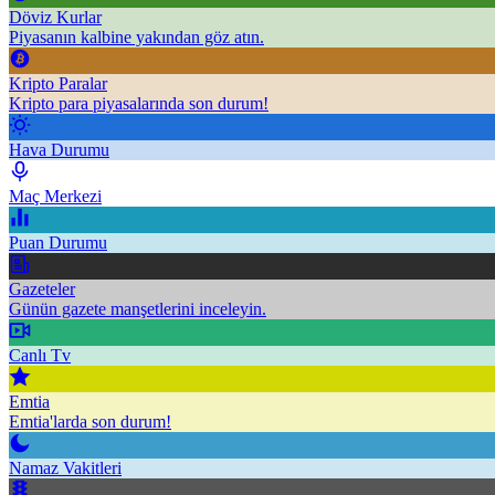
Döviz Kurlar
Piyasanın kalbine yakından göz atın.
Kripto Paralar
Kripto para piyasalarında son durum!
Hava Durumu
Maç Merkezi
Puan Durumu
Gazeteler
Günün gazete manşetlerini inceleyin.
Canlı Tv
Emtia
Emtia'larda son durum!
Namaz Vakitleri