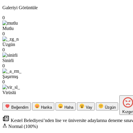
Galeriyi Görüntüle
0
Mutlu
0
Üzgün
0
Sinirli
0
Şaşırmış
0
Virüslü
Beğendim
Harika
Haha
Vay
Üzgün
Kızgı
Kestel Belediyesi’nden lise ve üniversite adaylarına deneme sınav
Normal (100%)