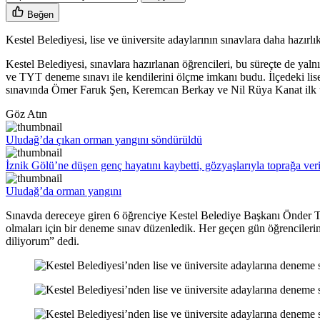
Beğen
Kestel Belediyesi, lise ve üniversite adaylarının sınavlara daha hazır
Kestel Belediyesi, sınavlara hazırlanan öğrencileri, bu süreçte de y
ve TYT deneme sınavı ile kendilerini ölçme imkanı budu. İlçedeki li
sınavında Ömer Faruk Şen, Keremcan Berkay ve Nil Rüya Kanat ilk üçe
Göz Atın
Uludağ’da çıkan orman yangını söndürüldü
İznik Gölü’ne düşen genç hayatını kaybetti, gözyaşlarıyla toprağa veri
Uludağ’da orman yangını
Sınavda dereceye giren 6 öğrenciye Kestel Belediye Başkanı Önder Tanır,
olmaları için bir deneme sınav düzenledik. Her geçen gün öğrencileri
diliyorum” dedi.