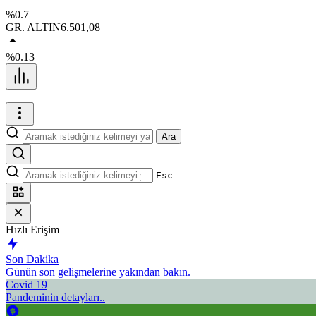
%0.7
GR. ALTIN
6.501,08
%0.13
Ara
Esc
Hızlı Erişim
Son Dakika
Günün son gelişmelerine yakından bakın.
Covid 19
Pandeminin detayları..