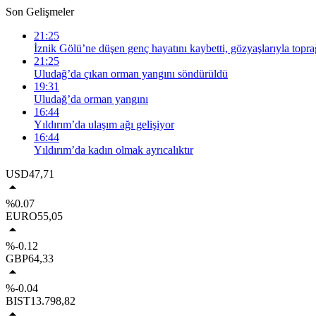
Son Gelişmeler
21:25
İznik Gölü’ne düşen genç hayatını kaybetti, gözyaşlarıyla topra
21:25
Uludağ’da çıkan orman yangını söndürüldü
19:31
Uludağ’da orman yangını
16:44
Yıldırım’da ulaşım ağı gelişiyor
16:44
Yıldırım’da kadın olmak ayrıcalıktır
USD
47,71
%0.07
EURO
55,05
%-0.12
GBP
64,33
%-0.04
BIST
13.798,82