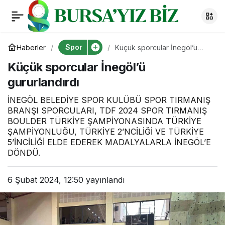
Bursaspor Başkanı
0
Paylaş
Bür’ün,
Spor
Haberler
Küçük sporcular İnegöl’ü
gururlandırdı
Küçük sporcular İnegöl’ü
Cumhurbaşkanı
gururlandırdı
Erdoğan’la görüşmesi
İNEGÖL BELEDİYE SPOR KULÜBÜ SPOR TIRMANIŞ
BRANŞI SPORCULARI, TDF 2024 SPOR TIRMANIŞ
BOULDER TÜRKİYE ŞAMPİYONASINDA TÜRKİYE
camiada heyecan
ŞAMPİYONLUĞU, TÜRKİYE 2’NCİLİĞİ VE TÜRKİYE
5’İNCİLİĞİ ELDE EDEREK MADALYALARLA İNEGÖL’E
oluşturdu
DÖNDÜ.
6 Şubat 2024, 12:50
yayınlandı