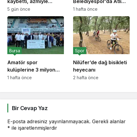
kaybetti, azmiyle
Belediyespor’da Atlı
uluslararası başarılara
Sporlar Branşı Kuruldu
5 gün önce
1 hafta önce
ulaştı
Bursa
Spor
Amatör spor
Nilüfer’de dağ bisikleti
kulüplerine 3 milyon
heyecanı
liralık destek
1 hafta önce
2 hafta önce
Bir Cevap Yaz
E-posta adresiniz yayınlanmayacak.
Gerekli alanlar
*
ile işaretlenmişlerdir