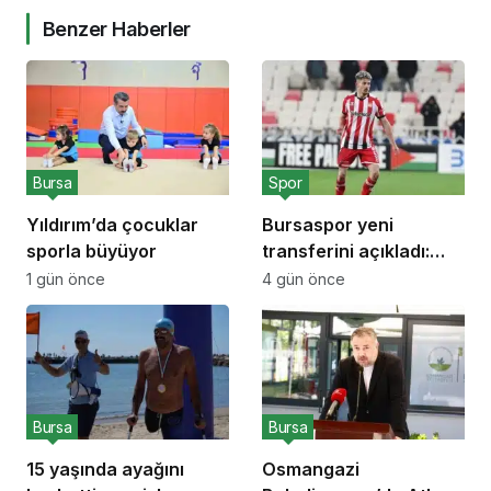
Benzer Haberler
Bursa
Spor
Yıldırım’da çocuklar
Bursaspor yeni
sporla büyüyor
transferini açıkladı:
Emirhan Başyiğit
1 gün önce
4 gün önce
Bursa
Bursa
15 yaşında ayağını
Osmangazi