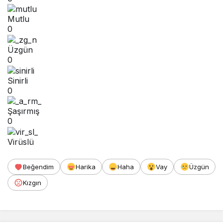
Mutlu
0
Üzgün
0
Sinirli
0
Şaşırmış
0
Virüslü
Beğendim
Harika
Haha
Vay
Üzgün
Kızgın