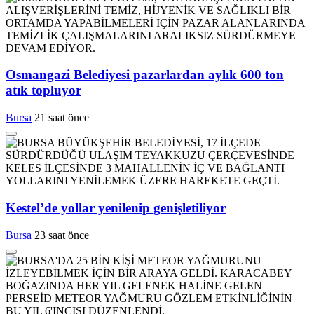
Osmangazi Belediyesi pazarlardan aylık 600 ton
atık topluyor
Bursa
21 saat önce
Kestel’de yollar yenilenip genişletiliyor
Bursa
23 saat önce