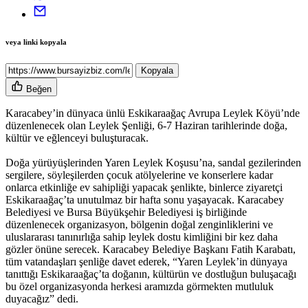
veya linki kopyala
Kopyala
Beğen
Karacabey’in dünyaca ünlü Eskikaraağaç Avrupa Leylek Köyü’nde
düzenlenecek olan Leylek Şenliği, 6-7 Haziran tarihlerinde doğa,
kültür ve eğlenceyi buluşturacak.
Doğa yürüyüşlerinden Yaren Leylek Koşusu’na, sandal gezilerinden
sergilere, söyleşilerden çocuk atölyelerine ve konserlere kadar
onlarca etkinliğe ev sahipliği yapacak şenlikte, binlerce ziyaretçi
Eskikaraağaç’ta unutulmaz bir hafta sonu yaşayacak. Karacabey
Belediyesi ve Bursa Büyükşehir Belediyesi iş birliğinde
düzenlenecek organizasyon, bölgenin doğal zenginliklerini ve
uluslararası tanınırlığa sahip leylek dostu kimliğini bir kez daha
gözler önüne serecek. Karacabey Belediye Başkanı Fatih Karabatı,
tüm vatandaşları şenliğe davet ederek, “Yaren Leylek’in dünyaya
tanıttığı Eskikaraağaç’ta doğanın, kültürün ve dostluğun buluşacağı
bu özel organizasyonda herkesi aramızda görmekten mutluluk
duyacağız” dedi.