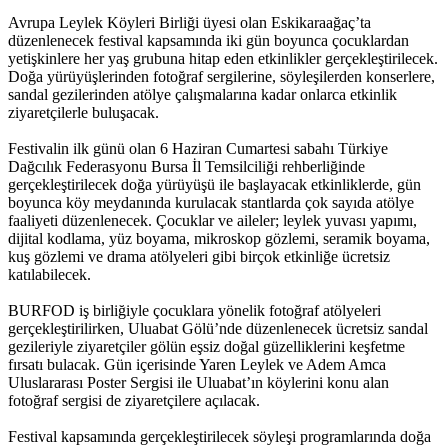
Avrupa Leylek Köyleri Birliği üyesi olan Eskikaraağaç’ta
düzenlenecek festival kapsamında iki gün boyunca çocuklardan
yetişkinlere her yaş grubuna hitap eden etkinlikler gerçekleştirilecek.
Doğa yürüyüşlerinden fotoğraf sergilerine, söyleşilerden konserlere,
sandal gezilerinden atölye çalışmalarına kadar onlarca etkinlik
ziyaretçilerle buluşacak.
Festivalin ilk günü olan 6 Haziran Cumartesi sabahı Türkiye
Dağcılık Federasyonu Bursa İl Temsilciliği rehberliğinde
gerçekleştirilecek doğa yürüyüşü ile başlayacak etkinliklerde, gün
boyunca köy meydanında kurulacak stantlarda çok sayıda atölye
faaliyeti düzenlenecek. Çocuklar ve aileler; leylek yuvası yapımı,
dijital kodlama, yüz boyama, mikroskop gözlemi, seramik boyama,
kuş gözlemi ve drama atölyeleri gibi birçok etkinliğe ücretsiz
katılabilecek.
BURFOD iş birliğiyle çocuklara yönelik fotoğraf atölyeleri
gerçekleştirilirken, Uluabat Gölü’nde düzenlenecek ücretsiz sandal
gezileriyle ziyaretçiler gölün eşsiz doğal güzelliklerini keşfetme
fırsatı bulacak. Gün içerisinde Yaren Leylek ve Adem Amca
Uluslararası Poster Sergisi ile Uluabat’ın köylerini konu alan
fotoğraf sergisi de ziyaretçilere açılacak.
Festival kapsamında gerçekleştirilecek söyleşi programlarında doğa