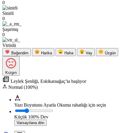
0
Sinirli
0
Şaşırmış
0
Virüslü
Beğendim
Harika
Haha
Vay
Üzgün
Kızgın
Leylek Şenliği, Eskikaraağaç’ta başlıyor
Normal (100%)
Yazı Boyutunu Ayarla
Okuma rahatlığı için seçin
Küçük
100%
Dev
Varsayılana dön