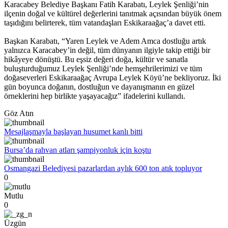
Karacabey Belediye Başkanı Fatih Karabatı, Leylek Şenliği’nin
ilçenin doğal ve kültürel değerlerini tanıtmak açısından büyük önem
taşıdığını belirterek, tüm vatandaşları Eskikaraağaç’a davet etti.
Başkan Karabatı, “Yaren Leylek ve Adem Amca dostluğu artık
yalnızca Karacabey’in değil, tüm dünyanın ilgiyle takip ettiği bir
hikâyeye dönüştü. Bu eşsiz değeri doğa, kültür ve sanatla
buluşturduğumuz Leylek Şenliği’nde hemşehrilerimizi ve tüm
doğaseverleri Eskikaraağaç Avrupa Leylek Köyü’ne bekliyoruz. İki
gün boyunca doğanın, dostluğun ve dayanışmanın en güzel
örneklerini hep birlikte yaşayacağız” ifadelerini kullandı.
Göz Atın
Mesajlaşmayla başlayan husumet kanlı bitti
Bursa’da rahvan atları şampiyonluk için koştu
Osmangazi Belediyesi pazarlardan aylık 600 ton atık topluyor
0
Mutlu
0
Üzgün