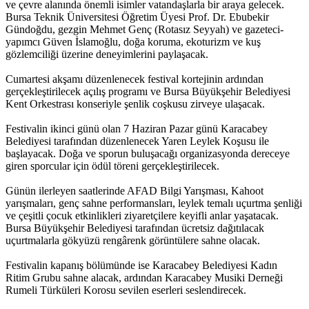
ve çevre alanında önemli isimler vatandaşlarla bir araya gelecek.
Bursa Teknik Üniversitesi Öğretim Üyesi Prof. Dr. Ebubekir
Gündoğdu, gezgin Mehmet Genç (Rotasız Seyyah) ve gazeteci-
yapımcı Güven İslamoğlu, doğa koruma, ekoturizm ve kuş
gözlemciliği üzerine deneyimlerini paylaşacak.
Cumartesi akşamı düzenlenecek festival kortejinin ardından
gerçekleştirilecek açılış programı ve Bursa Büyükşehir Belediyesi
Kent Orkestrası konseriyle şenlik coşkusu zirveye ulaşacak.
Festivalin ikinci günü olan 7 Haziran Pazar günü Karacabey
Belediyesi tarafından düzenlenecek Yaren Leylek Koşusu ile
başlayacak. Doğa ve sporun buluşacağı organizasyonda dereceye
giren sporcular için ödül töreni gerçekleştirilecek.
Günün ilerleyen saatlerinde AFAD Bilgi Yarışması, Kahoot
yarışmaları, genç sahne performansları, leylek temalı uçurtma şenliği
ve çeşitli çocuk etkinlikleri ziyaretçilere keyifli anlar yaşatacak.
Bursa Büyükşehir Belediyesi tarafından ücretsiz dağıtılacak
uçurtmalarla gökyüzü rengârenk görüntülere sahne olacak.
Festivalin kapanış bölümünde ise Karacabey Belediyesi Kadın
Ritim Grubu sahne alacak, ardından Karacabey Musiki Derneği
Rumeli Türküleri Korosu sevilen eserleri seslendirecek.