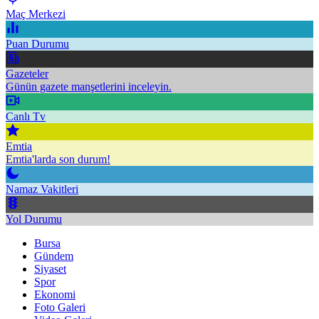
Maç Merkezi
Puan Durumu
Gazeteler
Günün gazete manşetlerini inceleyin.
Canlı Tv
Emtia
Emtia'larda son durum!
Namaz Vakitleri
Yol Durumu
Bursa
Gündem
Siyaset
Spor
Ekonomi
Foto Galeri