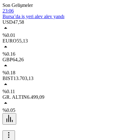
Son Gelişmeler
23:06
Bursa’da iş yeri alev alev yandı
23:04
USD
47,58
Elektrikli bisiklet ile uçuruma yuvarlandılar: 3 çocuk yaralandı
20:06
%0.01
Elini spiral makinesine kaptırdı
EURO
55,13
19:02
Kamyona çarpan tırın kupası dorseden ayrıldı: 1 ağır yaralı
%0.16
17:07
GBP
64,26
Bursa’da tavuk çiftliğinde yangın
%0.18
BIST
13.703,13
%0.11
GR. ALTIN
6.499,09
%0.05