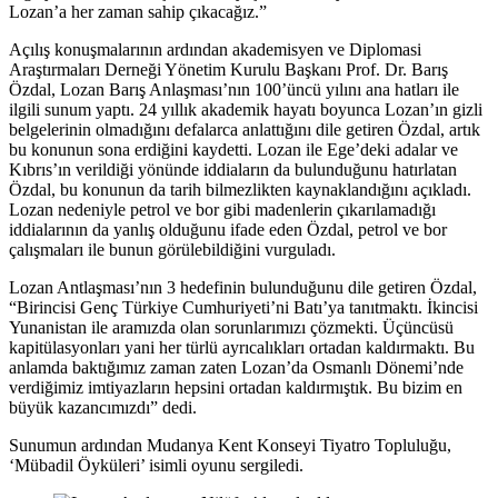
Lozan’a her zaman sahip çıkacağız.”
Açılış konuşmalarının ardından akademisyen ve Diplomasi
Araştırmaları Derneği Yönetim Kurulu Başkanı Prof. Dr. Barış
Özdal, Lozan Barış Anlaşması’nın 100’üncü yılını ana hatları ile
ilgili sunum yaptı. 24 yıllık akademik hayatı boyunca Lozan’ın gizli
belgelerinin olmadığını defalarca anlattığını dile getiren Özdal, artık
bu konunun sona erdiğini kaydetti. Lozan ile Ege’deki adalar ve
Kıbrıs’ın verildiği yönünde iddiaların da bulunduğunu hatırlatan
Özdal, bu konunun da tarih bilmezlikten kaynaklandığını açıkladı.
Lozan nedeniyle petrol ve bor gibi madenlerin çıkarılamadığı
iddialarının da yanlış olduğunu ifade eden Özdal, petrol ve bor
çalışmaları ile bunun görülebildiğini vurguladı.
Lozan Antlaşması’nın 3 hedefinin bulunduğunu dile getiren Özdal,
“Birincisi Genç Türkiye Cumhuriyeti’ni Batı’ya tanıtmaktı. İkincisi
Yunanistan ile aramızda olan sorunlarımızı çözmekti. Üçüncüsü
kapitülasyonları yani her türlü ayrıcalıkları ortadan kaldırmaktı. Bu
anlamda baktığımız zaman zaten Lozan’da Osmanlı Dönemi’nde
verdiğimiz imtiyazların hepsini ortadan kaldırmıştık. Bu bizim en
büyük kazancımızdı” dedi.
Sunumun ardından Mudanya Kent Konseyi Tiyatro Topluluğu,
‘Mübadil Öyküleri’ isimli oyunu sergiledi.