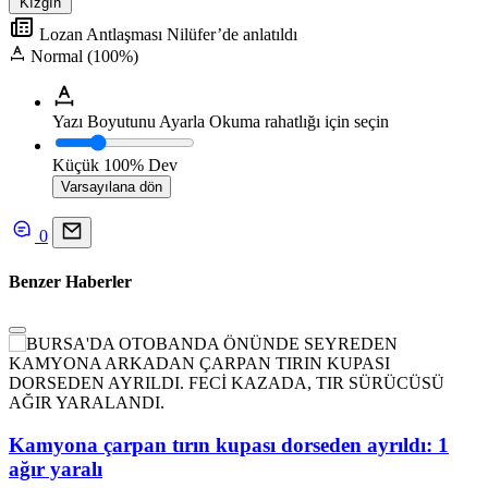
Kızgın
Lozan Antlaşması Nilüfer’de anlatıldı
Normal (100%)
Yazı Boyutunu Ayarla
Okuma rahatlığı için seçin
Küçük
100%
Dev
Varsayılana dön
0
Benzer Haberler
Kamyona çarpan tırın kupası dorseden ayrıldı: 1
ağır yaralı