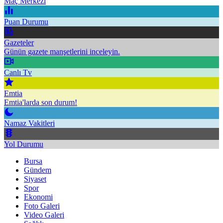
Maç Merkezi
Puan Durumu
Gazeteler
Günün gazete manşetlerini inceleyin.
Canlı Tv
Emtia
Emtia'larda son durum!
Namaz Vakitleri
Yol Durumu
Bursa
Gündem
Siyaset
Spor
Ekonomi
Foto Galeri
Video Galeri