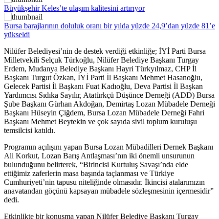
Büyükşehir Keles’te ulaşım kalitesini artırıyor
Bursa barajlarının doluluk oranı bir yılda yüzde 24,9’dan yüzde 81’e
yükseldi
Nilüfer Belediyesi’nin de destek verdiği etkinliğe; İYİ Parti Bursa
Milletvekili Selçuk Türkoğlu, Nilüfer Belediye Başkanı Turgay
Erdem, Mudanya Belediye Başkanı Hayri Türkyılmaz, CHP İl
Başkanı Turgut Özkan, İYİ Parti İl Başkanı Mehmet Hasanoğlu,
Gelecek Partisi İl Başkanı Fuat Kadıoğlu, Deva Partisi İl Başkan
Yardımcısı Sıdıka Sayılır, Atatürkçü Düşünce Derneği (ADD) Bursa
Şube Başkanı Gürhan Akdoğan, Demirtaş Lozan Mübadele Derneği
Başkanı Hüseyin Çiğdem, Bursa Lozan Mübadele Derneği Fahri
Başkanı Mehmet Beytekin ve çok sayıda sivil toplum kuruluşu
temsilcisi katıldı.
Programın açılışını yapan Bursa Lozan Mübadilleri Dernek Başkanı
Ali Korkut, Lozan Barış Antlaşması’nın iki önemli unsurunun
bulunduğunu belirterek, “Birincisi Kurtuluş Savaşı’nda elde
ettiğimiz zaferlerin masa başında taçlanması ve Türkiye
Cumhuriyeti’nin tapusu niteliğinde olmasıdır. İkincisi atalarımızın
anavatandan göçünü kapsayan mübadele sözleşmesinin içermesidir”
dedi.
Etkinlikte bir konuşma yapan Nilüfer Belediye Başkanı Turgay