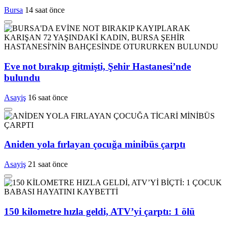
Bursa
14 saat önce
Eve not bırakıp gitmişti, Şehir Hastanesi’nde
bulundu
Asayiş
16 saat önce
Aniden yola fırlayan çocuğa minibüs çarptı
Asayiş
21 saat önce
150 kilometre hızla geldi, ATV’yi çarptı: 1 ölü