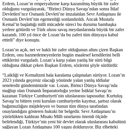
Erdem, Lozan’ın emperyalizme karşı kazanılmış büyük bir zafer
olduğunu vurgulayarak, “Birinci Dünya Savaşı’ndan sonra İtilaf
Devletleri’nce Osmanlı Devleti’ne imzalatılan Sevr Antlaşması ile
Osmanlı Devleti’nin egemenliği sonlandırıldı. Ancak Mustafa
Kemal’in başlattığı milli mücadele süreci bu durumu bambaşka
yerlere götürdü ve Türk ulusu savaş meydanlarında büyük bir zafer
kazandı. 100 yıl önce de Lozan’da bu zaferi tüm dünyaya kabul
ettirdi” diye konuştu.
Lozan’ın açık, net ve haklı bir zafer olduğunun altını çizen Başkan
Erdem, onu hazmedemeyenlerin bugün maalesef kendilerini belli
ettiklerini vurguladı. Lozan’a karşı yalan yanlış bir sürü bilgi
olduğuna dikkat çeken Başkan Erdem, sözlerini şöyle sürdürdü:
“Laikliği ve Kemalizmi hala karalama çalışmaları sürüyor. Lozan’ın
2023 yılında geçersiz olacağı yönünde yalan yanlış iddialar
senelerdir gündemimizde var. Lozan, Birinci Dünya Savaşı’nda
mağlup olan Osmanlı İmparatorluğu yerine İstiklal Savaşı’nı
kazanan Türkiye Cumhuriyeti’nin uluslararası tapusudur. Kurtuluş
Savaşı’nı bitiren yeni kurulan cumhuriyetin kayıtsız, şartsız olarak
bağımsızlığını müjdeleyen ve bunun tüm dünya tarafından
onaylandığını gösteren hukuki bir belgedir. Sevr Antlaşması’nı
yürürlükten kaldıran Misakı Milli sınırlarını önemli ölçüde
belirlendiği, Türkiye’nin yeni bir devlet olarak uluslararası kabulünü
sağlayan Lozan Antlaşması 100 yaşını dolduruyor. Biz elbetteki