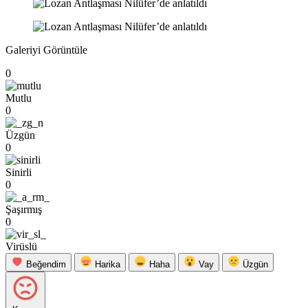
Galeriyi Görüntüle
0
Mutlu
0
Üzgün
0
Sinirli
0
Şaşırmış
0
Virüslü
Beğendim
Harika
Haha
Vay
Üzgün