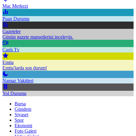
Maç Merkezi
Puan Durumu
Gazeteler
Günün gazete manşetlerini inceleyin.
Canlı Tv
Emtia
Emtia'larda son durum!
Namaz Vakitleri
Yol Durumu
Bursa
Gündem
Siyaset
Spor
Ekonomi
Foto Galeri