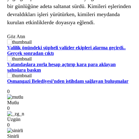
bir günlüğüne adeta saltanat sürdü. Kimileri eşlerinden
devraldıkları işleri yürütürken, kimileri meydanda
kurulan etkinliklerde doyasıya eğlendi.
Göz Atın
Valilik önündeki şüpheli valizler ekipleri alarma geçirdi..
Gerçek sonradan çıktı
Vatandaşlara zorla hesap açtırıp kara para aklayan
şahıslara baskın
Osmangazi Belediyesi’nden istihdam sağlayan buluşmalar
0
Mutlu
0
Üzgün
0
Sinirli