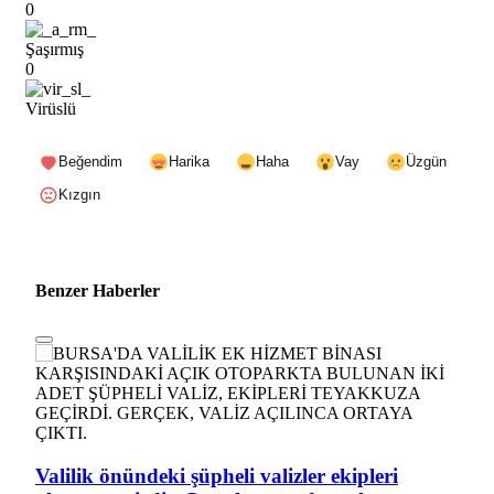
0
Şaşırmış
0
Virüslü
Beğendim
Harika
Haha
Vay
Üzgün
Kızgın
Benzer Haberler
Valilik önündeki şüpheli valizler ekipleri