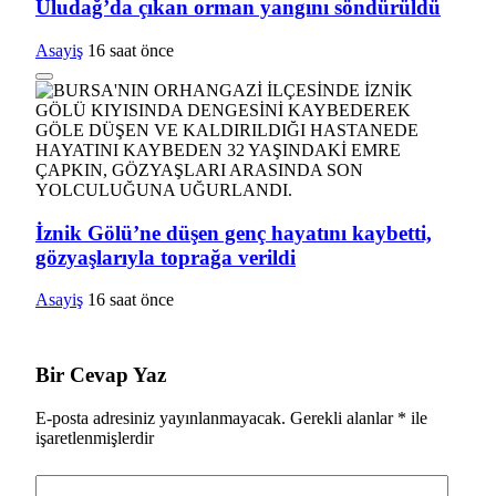
Uludağ’da çıkan orman yangını söndürüldü
Asayiş
16 saat önce
İznik Gölü’ne düşen genç hayatını kaybetti,
gözyaşlarıyla toprağa verildi
Asayiş
16 saat önce
Bir Cevap Yaz
E-posta adresiniz yayınlanmayacak.
Gerekli alanlar
*
ile
işaretlenmişlerdir