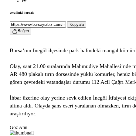
veya linki kopyala
Kopyala
Beğen
Bursa’nın İnegöl ilçesinde park halindeki mangal kömürü 
Olay, saat 21.00 sıralarında Mahmudiye Mahallesi’nde me
AR 480 plakalı tırın dorsesinde yüklü kömürler, henüz b
gören çevredeki vatandaşlar durumu 112 Acil Çağrı Merke
İhbar üzerine olay yerine sevk edilen İnegöl İtfaiyesi ek
altına aldı. Olayda şans eseri yaralanan olmazken, tırın
araştırılıyor.
Göz Atın