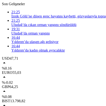
Son Gelişmeler
21:25
İznik Gölü’ne düşen genç hayatını kaybetti, gözyaşlarıyla topra
21:25
Uludağ’da çıkan orman yangını söndürüldü
19:31
Uludağ’da orman yangını
16:44
Yıldırım’da ulaşım ağı gelişiyor
16:44
Yıldırım’da kadın olmak ayrıcalıktır
USD
47,71
%0.16
EURO
55,03
%-0.02
GBP
64,25
%0.08
BIST
13.798,82