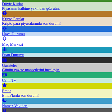
Döviz Kurlar
Piyasanın kalbine yakından göz atın.
Kripto Paralar
Kripto para piyasalarında son durum!
Hava Durumu
Maç Merkezi
Puan Durumu
Gazeteler
Günün gazete manşetlerini inceleyin.
Canlı Tv
Emtia
Emtia'larda son durum!
Namaz Vakitleri