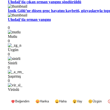
Uludağ’da çıkan orman yangını söndürüldü
İznik Gölü’ne düşen genç hayatını kaybetti, gözyaşlarıyla top
Uludağ’da orman yangını
0
Mutlu
0
Üzgün
0
Sinirli
0
Şaşırmış
0
Virüslü
Beğendim
Harika
Haha
Vay
Üzgün