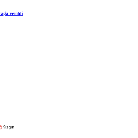
rağa verildi
Kızgın