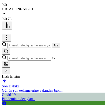
%0
GR. ALTIN
6.543,01
%0.78
Ara
Esc
Hızlı Erişim
Son Dakika
Günün son gelişmelerine yakından bakın.
Covid 19
Pandeminin detayları..