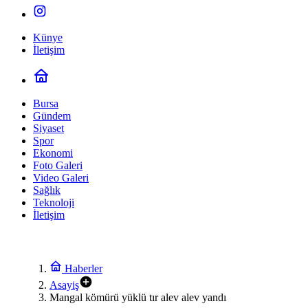
Künye
İletişim
Bursa
Gündem
Siyaset
Spor
Ekonomi
Foto Galeri
Video Galeri
Sağlık
Teknoloji
İletişim
Haberler
Asayiş
Mangal kömürü yüklü tır alev alev yandı