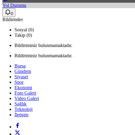
Yol Durumu
0
Bildirimler
Sosyal (0)
Takip (0)
Bildiriminiz bulunmamaktadır.
Bildiriminiz bulunmamaktadır.
Bursa
Gündem
Siyaset
Spor
Ekonomi
Foto Galeri
Video Galeri
Sağlık
Teknoloji
İletişim