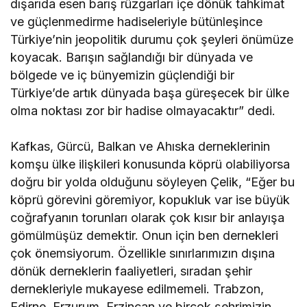
dışarıda esen barış rüzgarları içe dönük tahkimat
ve güçlenmedirme hadiseleriyle bütünleşince
Türkiye’nin jeopolitik durumu çok şeyleri önümüze
koyacak. Barışın sağlandığı bir dünyada ve
bölgede ve iç bünyemizin güçlendiği bir
Türkiye’de artık dünyada başa güreşecek bir ülke
olma noktası zor bir hadise olmayacaktır” dedi.
Kafkas, Gürcü, Balkan ve Ahıska derneklerinin
komşu ülke ilişkileri konusunda köprü olabiliyorsa
doğru bir yolda olduğunu söyleyen Çelik, “Eğer bu
köprü görevini göremiyor, kopukluk var ise büyük
coğrafyanın torunları olarak çok kısır bir anlayışa
gömülmüşüz demektir. Onun için ben dernekleri
çok önemsiyorum. Özellikle sınırlarımızın dışına
dönük derneklerin faaliyetleri, sıradan şehir
dernekleriyle mukayese edilmemeli. Trabzon,
Edirne, Erzurum, Erzincan ve birçok şehrimizin