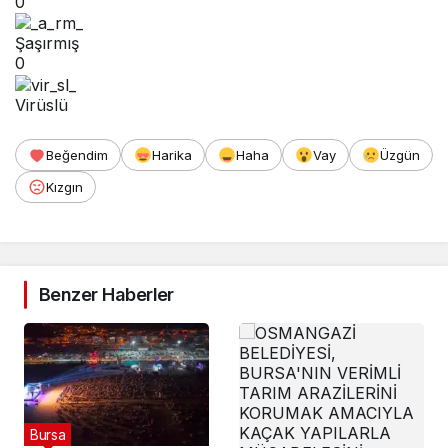
0
Şaşırmış
0
Virüslü
Beğendim
Harika
Haha
Vay
Üzgün
Kızgın
Benzer Haberler
Bursa