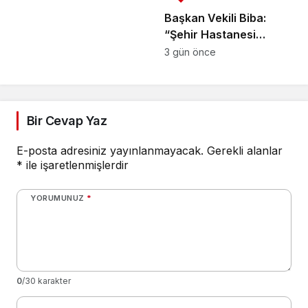
Başkan Vekili Biba:
“Şehir Hastanesi
otoparkı bu ay hizmete
3 gün önce
açılacak”
Bir Cevap Yaz
E-posta adresiniz yayınlanmayacak.
Gerekli alanlar
*
ile işaretlenmişlerdir
YORUMUNUZ
*
0
/30 karakter