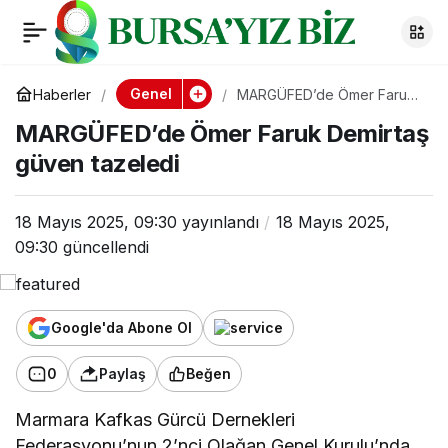
MARGÜFED’de Ömer
0
Faruk Demirtaş
Genel
Haberler
MARGÜFED’de Ömer Faruk
Demirtaş güven tazeledi
MARGÜFED’de Ömer Faruk Demirtaş
güven tazeledi
güven tazeledi
18 Mayıs 2025, 09:30
yayınlandı
18 Mayıs 2025,
09:30
güncellendi
Google'da Abone Ol
0
Paylaş
Beğen
Marmara Kafkas Gürcü Dernekleri
Federasyonu’nun 2’nci Olağan Genel Kurulu’nda