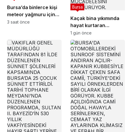
Bursa
Bursa’da binlerce kişi
meteor yağmuru için
Kaçak bina yıkımında
bir araya geldi
3 saat önce
hayat kurtaran
müdahale
1 gün önce