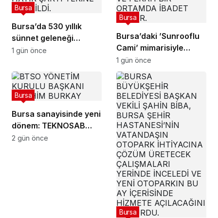
Bursa
Bursa
Bursa’da 530 yıllık
Bursa’daki ’Sunrooflu
sünnet geleneği
Cami’ mimarisiyle
yaşatıldı
1 gün önce
dikkat çekiyor
1 gün önce
Bursa
Bursa sanayisinde yeni
dönem: TEKNOSAB
KOBİ OSB ile dev
2 gün önce
ekosistem hayata
geçiyor
Bursa