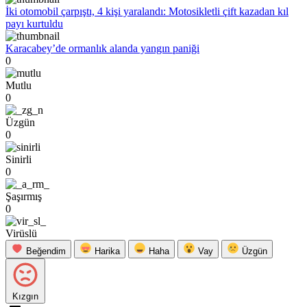
İki otomobil çarpıştı, 4 kişi yaralandı: Motosikletli çift kazadan kıl
payı kurtuldu
Karacabey’de ormanlık alanda yangın paniği
0
Mutlu
0
Üzgün
0
Sinirli
0
Şaşırmış
0
Virüslü
Beğendim
Harika
Haha
Vay
Üzgün
Kızgın