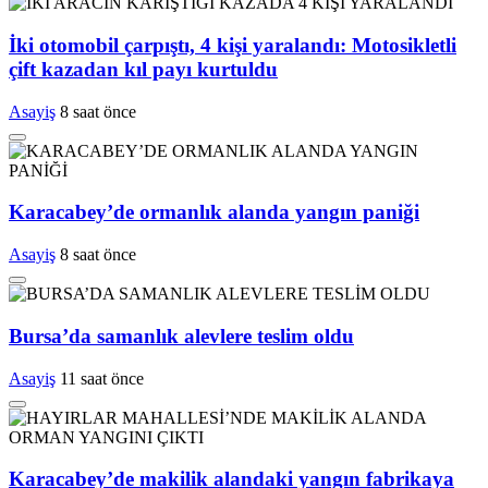
İki otomobil çarpıştı, 4 kişi yaralandı: Motosikletli
çift kazadan kıl payı kurtuldu
Asayiş
8 saat önce
Karacabey’de ormanlık alanda yangın paniği
Asayiş
8 saat önce
Bursa’da samanlık alevlere teslim oldu
Asayiş
11 saat önce
Karacabey’de makilik alandaki yangın fabrikaya