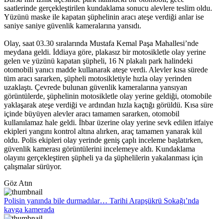
saatlerinde gerçekleştirilen kundaklama sonucu alevlere teslim oldu.
Yüzünü maske ile kapatan şüphelinin aracı ateşe verdiği anlar ise
saniye saniye güvenlik kameralarına yansıdı.
Olay, saat 03.30 sıralarında Mustafa Kemal Paşa Mahallesi’nde
meydana geldi. İddiaya göre, plakasız bir motosikletle olay yerine
gelen ve yüzünü kapatan şüpheli, 16 N plakalı park halindeki
otomobili yanıcı madde kullanarak ateşe verdi. Alevler kısa sürede
tüm aracı sararken, şüpheli motosikletiyle hızla olay yerinden
uzaklaştı. Çevrede bulunan güvenlik kameralarına yansıyan
görüntülerde, şüphelinin motosikletle olay yerine geldiği, otomobile
yaklaşarak ateşe verdiği ve ardından hızla kaçtığı görüldü. Kısa süre
içinde büyüyen alevler aracı tamamen sararken, otomobil
kullanılamaz hale geldi. İhbar üzerine olay yerine sevk edilen itfaiye
ekipleri yangını kontrol altına alırken, araç tamamen yanarak kül
oldu. Polis ekipleri olay yerinde geniş çaplı inceleme başlatırken,
güvenlik kamerası görüntülerini incelemeye aldı. Kundaklama
olayını gerçekleştiren şüpheli ya da şüphelilerin yakalanması için
çalışmalar sürüyor.
Göz Atın
Polisin yanında bile durmadılar… Tarihi Arapşükrü Sokağı’nda
kavga kamerada