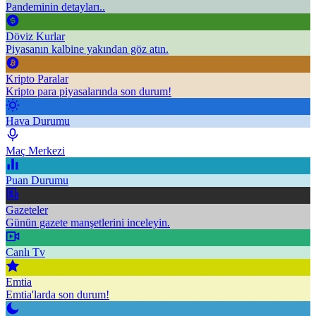
Pandeminin detayları..
Döviz Kurlar
Piyasanın kalbine yakından göz atın.
Kripto Paralar
Kripto para piyasalarında son durum!
Hava Durumu
Maç Merkezi
Puan Durumu
Gazeteler
Günün gazete manşetlerini inceleyin.
Canlı Tv
Emtia
Emtia'larda son durum!