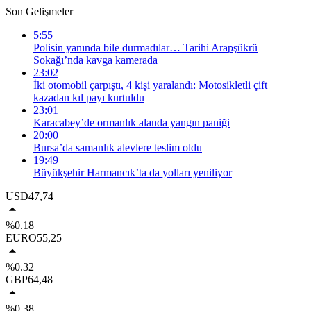
Son Gelişmeler
5:55
Polisin yanında bile durmadılar… Tarihi Arapşükrü
Sokağı’nda kavga kamerada
23:02
İki otomobil çarpıştı, 4 kişi yaralandı: Motosikletli çift
kazadan kıl payı kurtuldu
23:01
Karacabey’de ormanlık alanda yangın paniği
20:00
Bursa’da samanlık alevlere teslim oldu
19:49
Büyükşehir Harmancık’ta da yolları yeniliyor
USD
47,74
%0.18
EURO
55,25
%0.32
GBP
64,48
%0.38