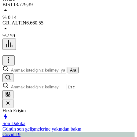
BIST
13.779,39
%-0.14
GR. ALTIN
6.660,55
%2.59
Ara
Esc
Hızlı Erişim
Son Dakika
Günün son gelişmelerine yakından bakın.
Covid 19