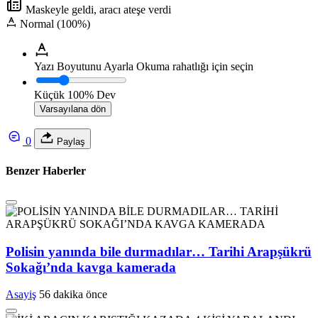
Maskeyle geldi, aracı ateşe verdi
Normal (100%)
Yazı Boyutunu Ayarla
Okuma rahatlığı için seçin
Küçük
100%
Dev
Varsayılana dön
0
Paylaş
Benzer Haberler
Polisin yanında bile durmadılar… Tarihi Arapşükrü
Sokağı’nda kavga kamerada
Asayiş
56 dakika önce