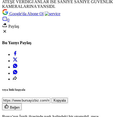
Google'da Abone Ol
0
Paylaş
Bu Yazıyı Paylaş
veya linki kopyala
Kopyala
Beğen
Bursa’nın İznik ilçesinde park halindeki bir otomobil, gece