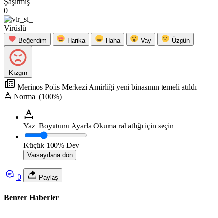
Şaşırmış
0
Virüslü
Beğendim
Harika
Haha
Vay
Üzgün
Kızgın
Merinos Polis Merkezi Amirliği yeni binasının temeli atıldı
Normal (100%)
Yazı Boyutunu Ayarla
Okuma rahatlığı için seçin
Küçük
100%
Dev
Varsayılana dön
0
Paylaş
Benzer Haberler