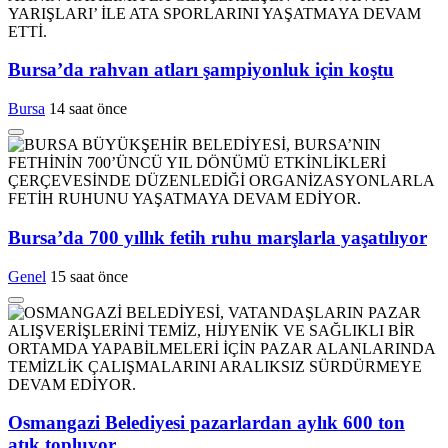
Bursa’da rahvan atları şampiyonluk için koştu
Bursa
14 saat önce
Bursa’da 700 yıllık fetih ruhu marşlarla yaşatılıyor
Genel
15 saat önce
Osmangazi Belediyesi pazarlardan aylık 600 ton
atık topluyor