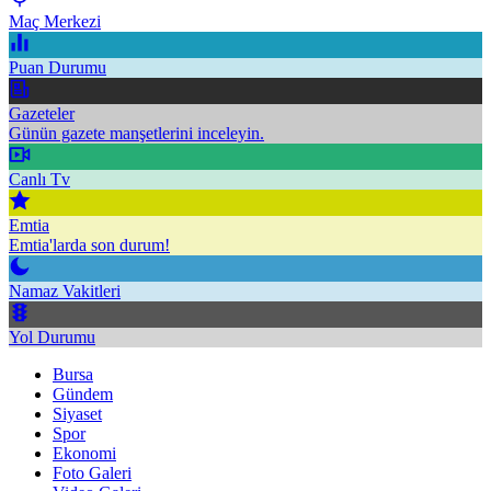
Maç Merkezi
Puan Durumu
Gazeteler
Günün gazete manşetlerini inceleyin.
Canlı Tv
Emtia
Emtia'larda son durum!
Namaz Vakitleri
Yol Durumu
Bursa
Gündem
Siyaset
Spor
Ekonomi
Foto Galeri