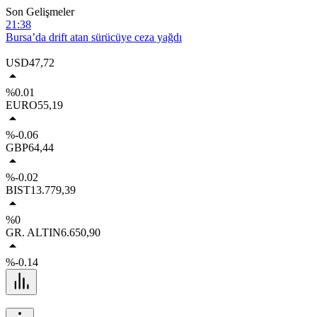
Son Gelişmeler
21:38
Bursa’da drift atan sürücüye ceza yağdı
20:50
USD
47,72
Mesajlaşmayla başlayan husumet kanlı bitti
%0.01
20:49
EURO
55,19
Osmangazi Belediyesi pazarlardan aylık 600 ton atık topluyor
%-0.06
20:49
GBP
64,44
Bursa’da rahvan atları şampiyonluk için koştu
18:18
%-0.02
Yeniköy Sahili’nden gökyüzüne çevre mesajı: 25 bini aşkın kişi
BIST
13.779,39
Perseid Meteor Yağmuru’nu izledi
%0
GR. ALTIN
6.650,90
%-0.14