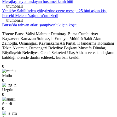
Mesajlaşmayla başlayan husumet kanlı bitti
Yeniköy Sahili’nden gökyüzüne çevre mesajı: 25 bini aşkın kişi
Perseid Meteor Yağmuru’nu izledi
Bursa’da rahvan atları şampiyonluk için koştu
Törene Bursa Valisi Mahmut Demirtaş, Bursa Cumhuriyet
Başsavcısı Ramazan Solmaz, İl Emniyet Müdürü Sabit Akın
Zainoğlu, Osmangazi Kaymakamı Ali Partal, İl Jandarma Komutanı
Tekin Aktemur, Osmangazi Belediye Başkanı Mustafa Dündar,
Büyükşehir Belediyesi Genel Sekreteri Ulaş Akhan ve vatandaşların
katıldığı törende dualar edilerek, kurban kesildi.
0
Mutlu
0
Üzgün
0
Sinirli
0