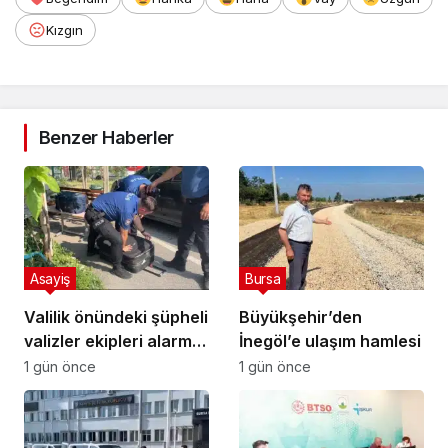
Kızgın
Benzer Haberler
Asayiş
Bursa
Valilik önündeki şüpheli
Büyükşehir’den
valizler ekipleri alarma
İnegöl’e ulaşım hamlesi
geçirdi.. Gerçek
1 gün önce
1 gün önce
sonradan çıktı