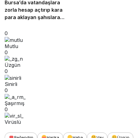
Bursa’da vatandaşlara
zorla hesap açtırıp kara
para aklayan şahıslara
baskın
0
Mutlu
0
Üzgün
0
Sinirli
0
Şaşırmış
0
Virüslü
Beğendim
Harika
Haha
Vay
Üzgün