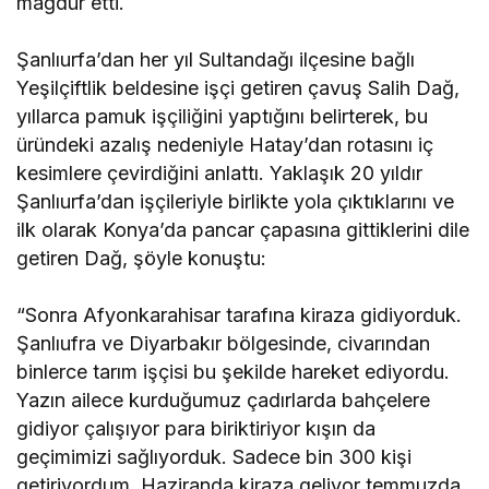
mağdur etti.
Şanlıurfa’dan her yıl Sultandağı ilçesine bağlı
Yeşilçiftlik beldesine işçi getiren çavuş Salih Dağ,
yıllarca pamuk işçiliğini yaptığını belirterek, bu
üründeki azalış nedeniyle Hatay’dan rotasını iç
kesimlere çevirdiğini anlattı. Yaklaşık 20 yıldır
Şanlıurfa’dan işçileriyle birlikte yola çıktıklarını ve
ilk olarak Konya’da pancar çapasına gittiklerini dile
getiren Dağ, şöyle konuştu:
“Sonra Afyonkarahisar tarafına kiraza gidiyorduk.
Şanlıufra ve Diyarbakır bölgesinde, civarından
binlerce tarım işçisi bu şekilde hareket ediyordu.
Yazın ailece kurduğumuz çadırlarda bahçelere
gidiyor çalışıyor para biriktiriyor kışın da
geçimimizi sağlıyorduk. Sadece bin 300 kişi
getiriyordum. Haziranda kiraza geliyor temmuzda