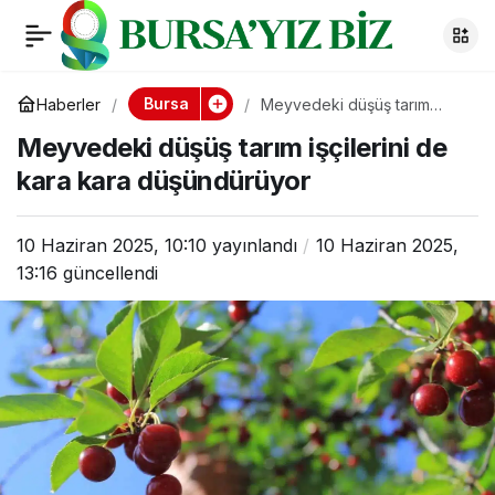
Meyvedeki düşüş
0
tarım işçilerini de
Bursa
Haberler
Meyvedeki düşüş tarım
işçilerini de kara kara
Meyvedeki düşüş tarım işçilerini de
düşündürüyor
kara kara
kara kara düşündürüyor
düşündürüyor
10 Haziran 2025, 10:10
yayınlandı
10 Haziran 2025,
13:16
güncellendi