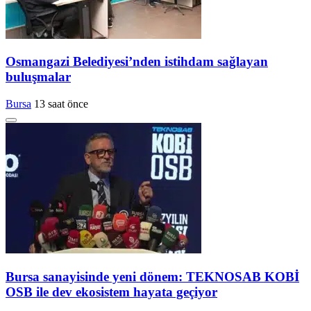
Osmangazi Belediyesi’nden istihdam sağlayan
buluşmalar
Bursa
13 saat önce
Bursa sanayisinde yeni dönem: TEKNOSAB KOBİ
OSB ile dev ekosistem hayata geçiyor