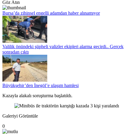
Göz Atın
Bursa’da zihinsel engelli adamdan haber alınamıyor
Valilik önündeki şüpheli valizler ekipleri alarma geçirdi.. Gerçek
sonradan çıktı
Büyükşehir’den İnegöl’e ulaşım hamlesi
Kazayla alakalı soruşturma başlatıldı.
Galeriyi Görüntüle
0