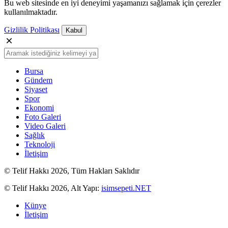
Bu web sitesinde en iyi deneyimi yaşamanızı sağlamak için çerezler
kullanılmaktadır.
Gizlilik Politikası
Kabul
Bursa
Gündem
Siyaset
Spor
Ekonomi
Foto Galeri
Video Galeri
Sağlık
Teknoloji
İletişim
© Telif Hakkı 2026, Tüm Hakları Saklıdır
© Telif Hakkı 2026, Alt Yapı:
isimsepeti.NET
Künye
İletişim