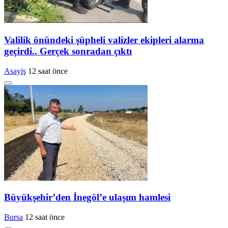
Valilik önündeki şüpheli valizler ekipleri alarma
geçirdi.. Gerçek sonradan çıktı
Asayiş
12 saat önce
Büyükşehir’den İnegöl’e ulaşım hamlesi
Bursa
12 saat önce