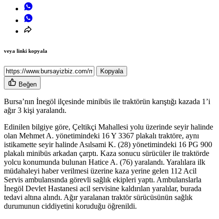
veya linki kopyala
Kopyala
Beğen
Bursa’nın İnegöl ilçesinde minibüs ile traktörün karıştığı kazada 1’i
ağır 3 kişi yaralandı.
Edinilen bilgiye göre, Çeltikçi Mahallesi yolu üzerinde seyir halinde
olan Mehmet A. yönetimindeki 16 Y 3367 plakalı traktöre, aynı
istikamette seyir halinde Asılsami K. (28) yönetimindeki 16 PG 900
plakalı minibüs arkadan çarptı. Kaza sonucu sürücüler ile traktörde
yolcu konumunda bulunan Hatice A. (76) yaralandı. Yaralılara ilk
müdahaleyi haber verilmesi üzerine kaza yerine gelen 112 Acil
Servis ambulansında görevli sağlık ekipleri yaptı. Ambulanslarla
İnegöl Devlet Hastanesi acil servisine kaldırılan yaralılar, burada
tedavi altına alındı. Ağır yaralanan traktör sürücüsünün sağlık
durumunun ciddiyetini koruduğu öğrenildi.