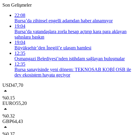
Son Gelişmeler
22:08
Bursa’da zihinsel engelli adamdan haber alınamıyor
19:04
Bursa’da vatandaşlara zorla hesap açtırıp kara para aklayan
şahıslara baskın
19:04
Büyükşehir’den İnegöl’e ulaşım hamlesi
12:35
Osmangazi Belediyesi’nden istihdam sağlayan buluşmalar
12:35
Bursa sanayisinde yeni dönem: TEKNOSAB KOBİ OSB ile
dev ekosistem hayata geçiyor
USD
47,70
%0.15
EURO
55,20
%0.32
GBP
64,43
%0.37