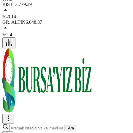
BIST
13.779,39
%-0.14
GR. ALTIN
6.648,37
%2.4
Ara