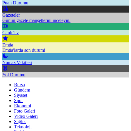
Puan Durumu
Gazeteler
Günün gazete manşetlerini inceleyin.
Canlı Tv
Emtia
Emtia'larda son durum!
Namaz Vakitleri
Yol Durumu
Bursa
Gündem
Siyaset
Spor
Ekonomi
Foto Galeri
Video Galeri
Sağlık
Teknoloji