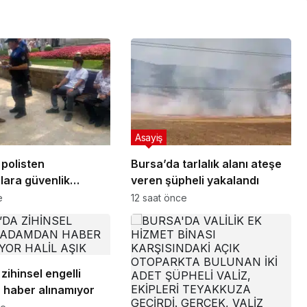
Asayiş
 polisten
Bursa’da tarlalık alanı ateşe
lara güvenlik
veren şüpheli yakalandı
irmesi
e
12 saat önce
zihinsel engelli
haber alınamıyor