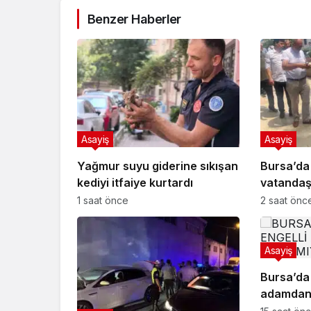
Benzer Haberler
Asayiş
Asayiş
Yağmur suyu giderine sıkışan
Bursa’da
kediyi itfaiye kurtardı
vatandaş
bilgilend
1 saat önce
2 saat önc
Asayiş
Bursa’da 
adamdan 