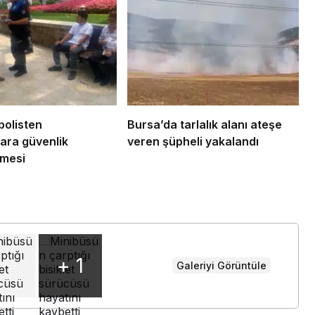
Kaçak bina yıkımında hayat
dola
kurtaran müdahale
çöz
polisten
Bursa’da tarlalık alanı ateşe
ara güvenlik
veren şüpheli yakalandı
rmesi
+ 1
Galeriyi Görüntüle