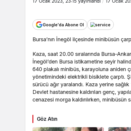
17 Ocak 2023, 23:15
yayınlandı
17 Ocak 20
Google'da Abone Ol
Bursa’nın İnegöl ilçesinde minibüsün çarptı
Kaza, saat 20.00 sıralarında Bursa-Ankar
İnegöl’den Bursa istikametine seyir hali
640 plakalı minibüs, karayoluna aniden 
yönetimindeki elektrikli bisiklete çarptı. 
sürücü ağır yaralandı. Kaza yerine sağlık 
Devlet hastanesine kaldırılan genç, yapı
cenazesi morga kaldırılırken, minibüsün sü
Göz Atın