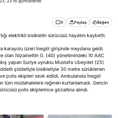
23, 23:16
güncellendi
0
Paylaş
Beğen
ğı elektrikli bisikletin sürücüsü hayatını kaybetti.
a karayolu üzeri İnegöl girişinde meydana geldi.
nde olan Nizamettin G. (40) yönetimindeki 10 AAC
çıkış yapan Suriye uyruklu Mustafa Ubeydet (25)
Şiddetli şiddetiyle bisikletiyle 30 metre sürüklenen
ve polis ekipleri sevk edildi. Ambulansla İnegöl
lan tüm müdahalelere rağmen kurtarılamadı. Gencin
rücüsü polis ekiplerince gözaltına alındı.
Gene
Genel
İneg