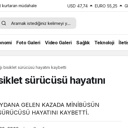
t kurtaran müdahale
USD
47,74
EURO
55,25
G
onomi
Foto Galeri
Video Galeri
Sağlık
Teknoloji
İlet
ı bisiklet sürücüsü hayatını kaybetti
siklet sürücüsü hayatını
EYDANA GELEN KAZADA MİNİBÜSÜN
 SÜRÜCÜSÜ HAYATINI KAYBETTİ.