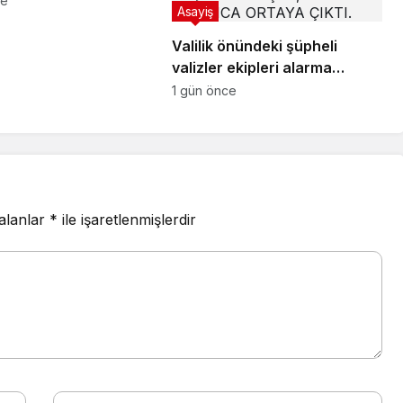
ce
Asayiş
Valilik önündeki şüpheli
valizler ekipleri alarma
geçirdi.. Gerçek sonradan
1 gün önce
çıktı
 alanlar
*
ile işaretlenmişlerdir