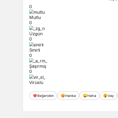
0
Mutlu
0
Üzgün
0
Sinirli
0
Şaşırmış
0
Virüslü
Beğendim
Harika
Haha
Vay