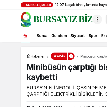
12:07
Kaçak bina yıkımında haya
SON GELIŞMELER
Bursa
Gündem
Siyaset
Spor
Ek
Asayiş
Haberler
Minibüsün çarptığ
Minibüsün çarptığı bi
kaybetti
BURSA'NIN İNEGÖL İLÇESİNDE M
ÇARPTIĞI ELEKTRİKLİ BİSİKLETİN