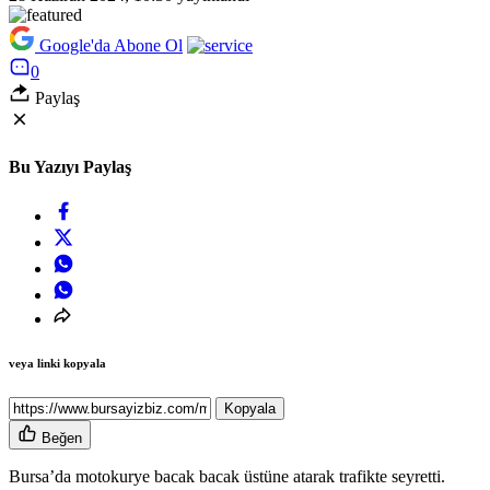
Google'da Abone Ol
0
Paylaş
Bu Yazıyı Paylaş
veya linki kopyala
Kopyala
Beğen
Bursa’da motokurye bacak bacak üstüne atarak trafikte seyretti.