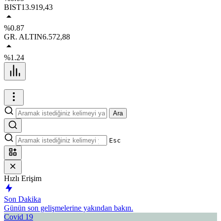
BIST
13.919,43
%0.87
GR. ALTIN
6.572,88
%1.24
Ara
Esc
Hızlı Erişim
Son Dakika
Günün son gelişmelerine yakından bakın.
Covid 19