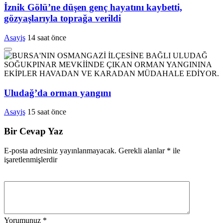
İznik Gölü’ne düşen genç hayatını kaybetti,
gözyaşlarıyla toprağa verildi
Asayiş
14 saat önce
Uludağ’da orman yangını
Asayiş
15 saat önce
Bir Cevap Yaz
E-posta adresiniz yayınlanmayacak.
Gerekli alanlar
*
ile
işaretlenmişlerdir
Yorumunuz
*