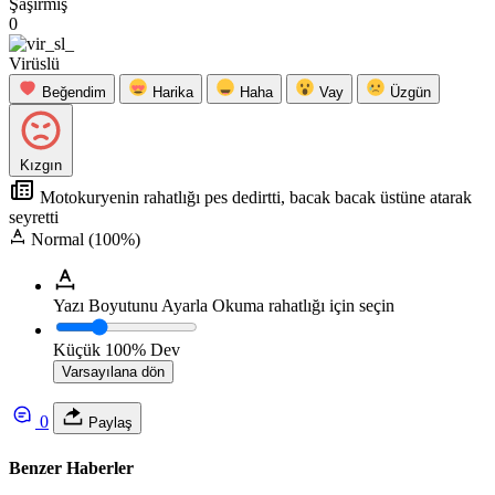
Şaşırmış
0
Virüslü
Beğendim
Harika
Haha
Vay
Üzgün
Kızgın
Motokuryenin rahatlığı pes dedirtti, bacak bacak üstüne atarak
seyretti
Normal (100%)
Yazı Boyutunu Ayarla
Okuma rahatlığı için seçin
Küçük
100%
Dev
Varsayılana dön
0
Paylaş
Benzer Haberler