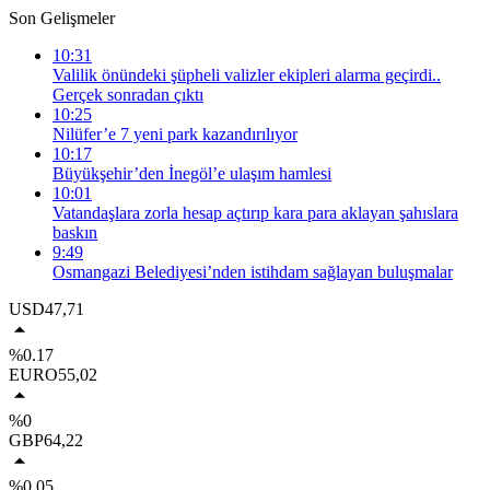
Son Gelişmeler
10:31
Valilik önündeki şüpheli valizler ekipleri alarma geçirdi..
Gerçek sonradan çıktı
10:25
Nilüfer’e 7 yeni park kazandırılıyor
10:17
Büyükşehir’den İnegöl’e ulaşım hamlesi
10:01
Vatandaşlara zorla hesap açtırıp kara para aklayan şahıslara
baskın
9:49
Osmangazi Belediyesi’nden istihdam sağlayan buluşmalar
USD
47,71
%0.17
EURO
55,02
%0
GBP
64,22
%0.05