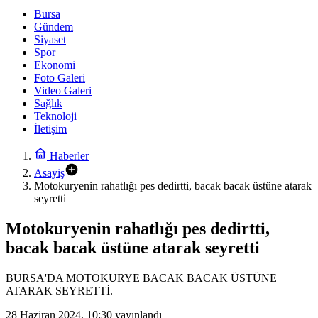
Bursa
Gündem
Siyaset
Spor
Ekonomi
Foto Galeri
Video Galeri
Sağlık
Teknoloji
İletişim
Haberler
Asayiş
Motokuryenin rahatlığı pes dedirtti, bacak bacak üstüne atarak
seyretti
Motokuryenin rahatlığı pes dedirtti,
bacak bacak üstüne atarak seyretti
BURSA'DA MOTOKURYE BACAK BACAK ÜSTÜNE
ATARAK SEYRETTİ.
28 Haziran 2024, 10:30
yayınlandı