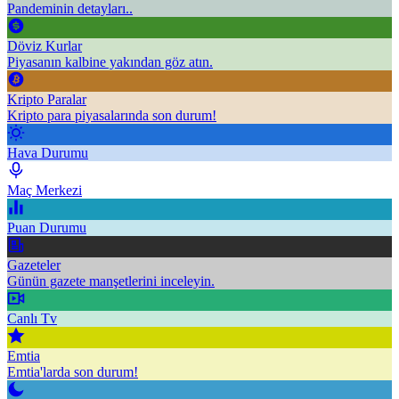
Pandeminin detayları..
Döviz Kurlar
Piyasanın kalbine yakından göz atın.
Kripto Paralar
Kripto para piyasalarında son durum!
Hava Durumu
Maç Merkezi
Puan Durumu
Gazeteler
Günün gazete manşetlerini inceleyin.
Canlı Tv
Emtia
Emtia'larda son durum!