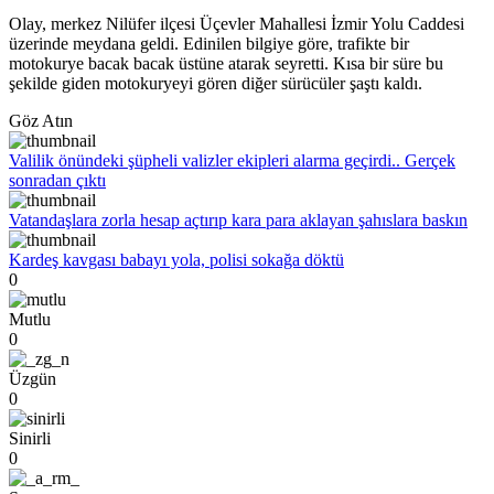
Olay, merkez Nilüfer ilçesi Üçevler Mahallesi İzmir Yolu Caddesi
üzerinde meydana geldi. Edinilen bilgiye göre, trafikte bir
motokurye bacak bacak üstüne atarak seyretti. Kısa bir süre bu
şekilde giden motokuryeyi gören diğer sürücüler şaştı kaldı.
Göz Atın
Valilik önündeki şüpheli valizler ekipleri alarma geçirdi.. Gerçek
sonradan çıktı
Vatandaşlara zorla hesap açtırıp kara para aklayan şahıslara baskın
Kardeş kavgası babayı yola, polisi sokağa döktü
0
Mutlu
0
Üzgün
0
Sinirli
0