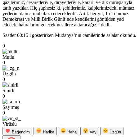
gazilerimiz, cesaretleriyle, dirayetleriyle, kararlı ve dik duruşlarıyla
tarih yazdılar. Hiç şüphesiz ki, şehitlerimiz, kalplerimizdeki mümtaz
yerlerini daima muhafaza edeceklerdir. Artık her yıl, 15 Temmuz
Demokrasi ve Milli Birlik Günü’nde kendilerini gönülden yad
edecek, hatıralarını gelecek nesillere aktaracağız,” dedi.
Saatler 00:15 i gösterirken Mudanya’nın camilerinde salalar okundu.
0
Mutlu
0
Üzgün
0
Sinirli
0
Şaşırmış
0
Virüslü
Beğendim
Harika
Haha
Vay
Üzgün