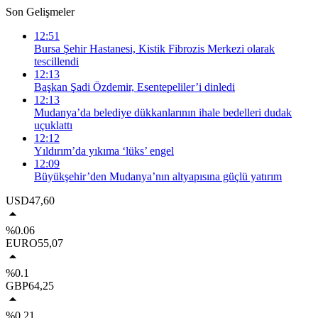
Son Gelişmeler
12:51
Bursa Şehir Hastanesi, Kistik Fibrozis Merkezi olarak
tescillendi
12:13
Başkan Şadi Özdemir, Esentepeliler’i dinledi
12:13
Mudanya’da belediye dükkanlarının ihale bedelleri dudak
uçuklattı
12:12
Yıldırım’da yıkıma ‘lüks’ engel
12:09
Büyükşehir’den Mudanya’nın altyapısına güçlü yatırım
USD
47,60
%0.06
EURO
55,07
%0.1
GBP
64,25
%0.21