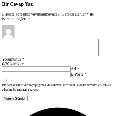
Bir Cevap Yaz
E-posta adresiniz yayınlanmayacak.
Gerekli alanlar
*
ile
işaretlenmişlerdir
Yorumunuz
*
0
/30 karakter
Ad
*
E-Posta
*
Bir dahaki sefere yorum yaptığımda kullanılmak üzere adımı, e-posta adresimi ve web site
adresimi bu tarayıcıya kaydet.
Yorum Gönder