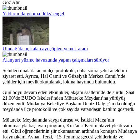
Göz Atın
Yıldırım’da yıkıma ‘lüks’ engel
Uludağ’da aç kalan ayı çöpten yemek aradı
Alanyurt yüzme havuzunda yapım çalışmaları sürüyor
Şehitleri dualarla anan ilçe protokolü, daha sonra şehit ailelerini
ziyaret etti. Ayrıca, Hal Camii ve Güzelyalı Merkez Camii’nde
şehitler için mevlit okutularak, lokma hayrında bulunuldu.
Gün boyu devam eden etkinlikler, akşam saatlerinde de sürdü. Saat
21.00’de BUDO İskelesi’nden Mütareke Meydanı’na yürüyüş
düzenlendi. Mudanya Belediye Başkanı Deniz Dalgıç’ın da olduğu
meydanda ilçe protokolü ve çok sayıda vatandaşın katılım gösterdi.
Mütareke Meydanında saygı duruşu ve İstiklal Marşı’nın
okunmasıyla başlayan program, Kur’an-ı Kerim tilavetiyle devam
etti. Okul öğrencilerinin şiir okumasının ardından konuşan Mudanya
Kaymakamı Ayhan Terzi, “15 Temmuz gecesi şehitlerimiz ve