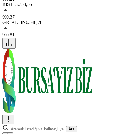
BIST
13.753,55
%0.37
GR. ALTIN
6.548,78
%0.81
Ara