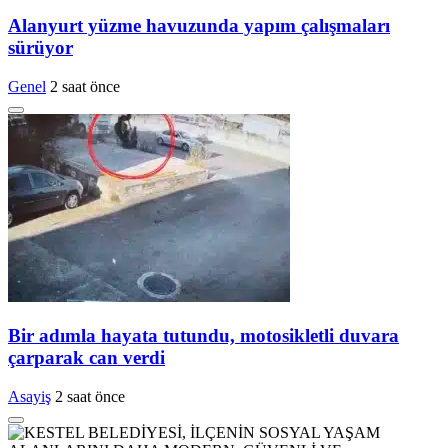
Alanyurt yüzme havuzunda yapım çalışmaları
sürüyor
Genel
2 saat önce
Bir adımla hayata tutundu, motosikletli duvara
çarparak can verdi
Asayiş
2 saat önce