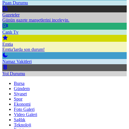
Puan Durumu
Gazeteler
Günün gazete manşetlerini inceleyin.
Canlı Tv
Emtia
Emtia'larda son durum!
Namaz Vakitleri
Yol Durumu
Bursa
Gündem
Siyaset
Spor
Ekonomi
Foto Galeri
Video Galeri
Sağlık
Teknoloji