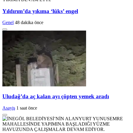
Yıldırım’da yıkıma ‘lüks’ engel
Genel
48 dakika önce
Uludağ’da aç kalan ayı çöpten yemek aradı
Asayiş
1 saat önce