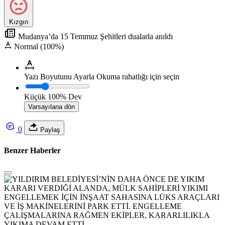
Kızgın
Mudanya’da 15 Temmuz Şehitleri dualarla anıldı
Normal (100%)
Yazı Boyutunu Ayarla
Okuma rahatlığı için seçin
Küçük
100%
Dev
Varsayılana dön
0
Paylaş
Benzer Haberler