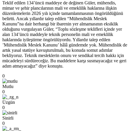
Teklif edilen 134’üncü maddeye de değinen Güler, mühendis,
mimar ve şehir plancılarının mali ve emeklilik haklarına ilişkin
düzenlemelerin 2026 yılı içinde tamamlanmasının öngörüldüğünü
belirtti. Ancak yıllardır talep edilen “Mühendislik Meslek
Kanunu”na dair herhangi bir ibarenin yer almamasının eksiklik
olduğunu vurgulayan Güler, “Toplu sözleşme teklifleri içinde yer
alan 134’üncü maddeyle teknik personelin mali ve emeklilik
haklarında iyileştirme öngörülüyordu. Yıllardır talep edilen
’Mühendislik Meslek Kanunu’ hâlâ gündemde yok. Mühendislik de
artık yasal statüye kavuşturulmalı, bu konuda somut adımlar
bekliyoruz. Teknik mesleklerin onuru ve sendikal tercih hakkı için
mücadeleyi sürdüreceğiz. Bu maddelere karşı susmayacağız ve geri
adım atmayacağız” diye konuştu.
0
Mutlu
0
Üzgün
0
Sinirli
0