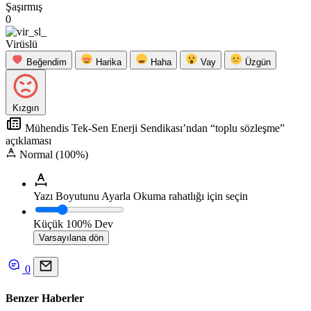
Şaşırmış
0
Virüslü
Beğendim
Harika
Haha
Vay
Üzgün
Kızgın
Mühendis Tek-Sen Enerji Sendikası’ndan “toplu sözleşme”
açıklaması
Normal (100%)
Yazı Boyutunu Ayarla
Okuma rahatlığı için seçin
Küçük
100%
Dev
Varsayılana dön
0
Benzer Haberler