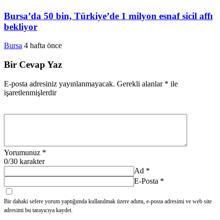
Bursa’da 50 bin, Türkiye’de 1 milyon esnaf sicil affı
bekliyor
Bursa
4 hafta önce
Bir Cevap Yaz
E-posta adresiniz yayınlanmayacak.
Gerekli alanlar
*
ile
işaretlenmişlerdir
Yorumunuz
*
0
/30 karakter
Ad
*
E-Posta
*
Bir dahaki sefere yorum yaptığımda kullanılmak üzere adımı, e-posta adresimi ve web site
adresimi bu tarayıcıya kaydet.