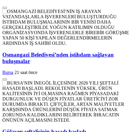
Osmangazi Belediyesi’nden istihdam sağlayan
buluşmalar
Bursa
21 saat önce
Gülaven şeftalisinin hasadı başladı