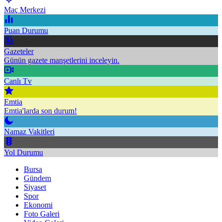
Maç Merkezi
Puan Durumu
Gazeteler
Günün gazete manşetlerini inceleyin.
Canlı Tv
Emtia
Emtia'larda son durum!
Namaz Vakitleri
Yol Durumu
Bursa
Gündem
Siyaset
Spor
Ekonomi
Foto Galeri