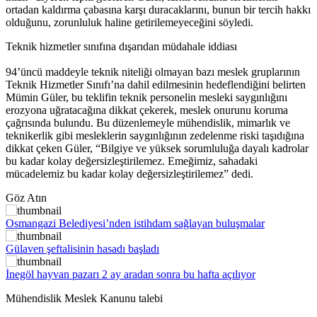
ortadan kaldırma çabasına karşı duracaklarını, bunun bir tercih hakkı
olduğunu, zorunluluk haline getirilemeyeceğini söyledi.
Teknik hizmetler sınıfına dışarıdan müdahale iddiası
94’üncü maddeyle teknik niteliği olmayan bazı meslek gruplarının
Teknik Hizmetler Sınıfı’na dahil edilmesinin hedeflendiğini belirten
Mümin Güler, bu teklifin teknik personelin mesleki saygınlığını
erozyona uğratacağına dikkat çekerek, meslek onurunu koruma
çağrısında bulundu. Bu düzenlemeyle mühendislik, mimarlık ve
teknikerlik gibi mesleklerin saygınlığının zedelenme riski taşıdığına
dikkat çeken Güler, “Bilgiye ve yüksek sorumluluğa dayalı kadrolar
bu kadar kolay değersizleştirilemez. Emeğimiz, sahadaki
mücadelemiz bu kadar kolay değersizleştirilemez” dedi.
Göz Atın
Osmangazi Belediyesi’nden istihdam sağlayan buluşmalar
Gülaven şeftalisinin hasadı başladı
İnegöl hayvan pazarı 2 ay aradan sonra bu hafta açılıyor
Mühendislik Meslek Kanunu talebi