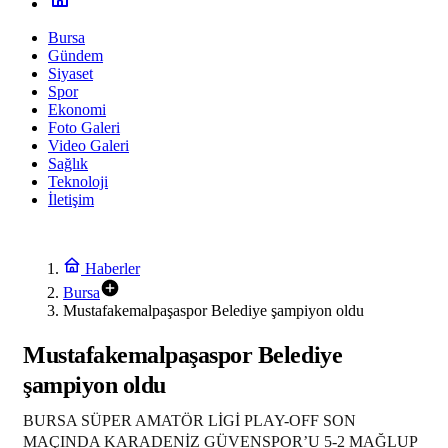
Bursa
Gündem
Siyaset
Spor
Ekonomi
Foto Galeri
Video Galeri
Sağlık
Teknoloji
İletişim
Haberler
Bursa
Mustafakemalpaşaspor Belediye şampiyon oldu
Mustafakemalpaşaspor Belediye
şampiyon oldu
BURSA SÜPER AMATÖR LİGİ PLAY-OFF SON
MAÇINDA KARADENİZ GÜVENSPOR’U 5-2 MAĞLUP