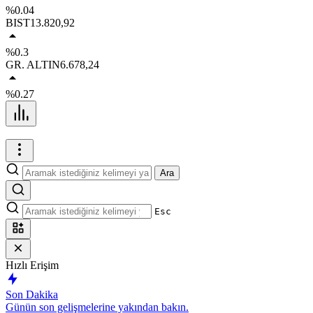
%0.04
BIST
13.820,92
%0.3
GR. ALTIN
6.678,24
%0.27
Ara
Esc
Hızlı Erişim
Son Dakika
Günün son gelişmelerine yakından bakın.