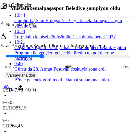
Son Gelişmeler
Mustafakemalpaşaspor Belediye şampiyon oldu
10:44
Cumhurbaşkanı Erdoğan’ın 32 yıl önceki konuşması gün
Normal (100%)
yüzüne çıktı
10:33
Turgutallp kentsel dönüşümün 1. etabında hedef 2027
10:21
Yazı Boyutunu Ayarla
Okuma rahatlığı için seçin
Coşkunöz Eğitim Vakfı, İmalat Teknolojileri Teknik Eğitim
Programı ile gençleri geleceğin üretim teknolojilerine
hazırlıyor
9:40
Küçük
100%
Dev
Gürsu’da 28. Armut Festivali coşkuyla sona erdi
9:34
Varsayılana dön
Böyle gelenek görülmedi.. Damat su tankına atıldı
0
Paylaş
USD
47,73
%0.02
EURO
55,19
%0
GBP
64,45