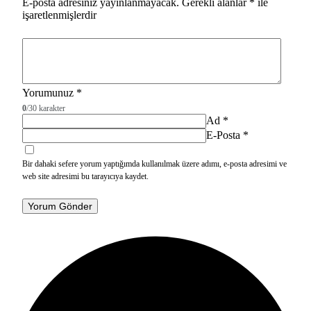
E-posta adresiniz yayınlanmayacak.
Gerekli alanlar
*
ile
işaretlenmişlerdir
Yorumunuz
*
0
/30 karakter
Ad
*
E-Posta
*
Bir dahaki sefere yorum yaptığımda kullanılmak üzere adımı, e-posta adresimi ve
web site adresimi bu tarayıcıya kaydet.
Yorum Gönder