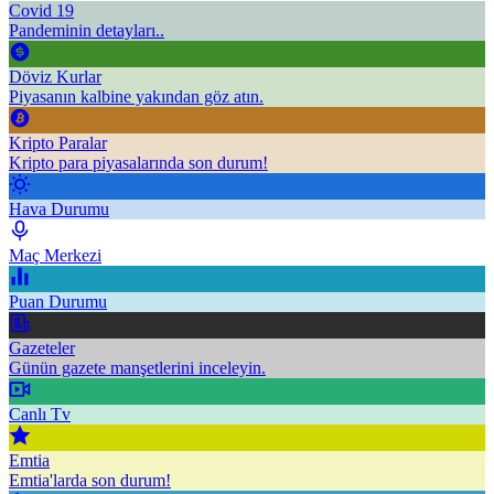
Covid 19
Pandeminin detayları..
Döviz Kurlar
Piyasanın kalbine yakından göz atın.
Kripto Paralar
Kripto para piyasalarında son durum!
Hava Durumu
Maç Merkezi
Puan Durumu
Gazeteler
Günün gazete manşetlerini inceleyin.
Canlı Tv
Emtia
Emtia'larda son durum!