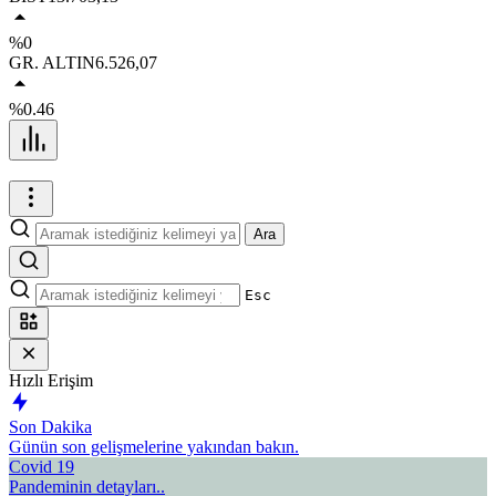
%0
GR. ALTIN
6.526,07
%0.46
Ara
Esc
Hızlı Erişim
Son Dakika
Günün son gelişmelerine yakından bakın.
Covid 19
Pandeminin detayları..