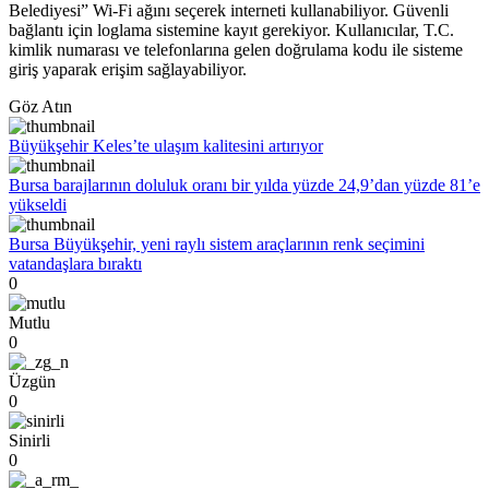
Belediyesi” Wi-Fi ağını seçerek interneti kullanabiliyor. Güvenli
bağlantı için loglama sistemine kayıt gerekiyor. Kullanıcılar, T.C.
kimlik numarası ve telefonlarına gelen doğrulama kodu ile sisteme
giriş yaparak erişim sağlayabiliyor.
Göz Atın
Büyükşehir Keles’te ulaşım kalitesini artırıyor
Bursa barajlarının doluluk oranı bir yılda yüzde 24,9’dan yüzde 81’e
yükseldi
Bursa Büyükşehir, yeni raylı sistem araçlarının renk seçimini
vatandaşlara bıraktı
0
Mutlu
0
Üzgün
0
Sinirli
0