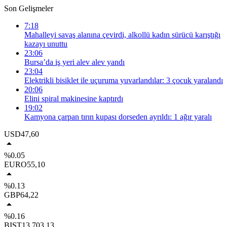
Son Gelişmeler
7:18
Mahalleyi savaş alanına çevirdi, alkollü kadın sürücü karıştığı
kazayı unuttu
23:06
Bursa’da iş yeri alev alev yandı
23:04
Elektrikli bisiklet ile uçuruma yuvarlandılar: 3 çocuk yaralandı
20:06
Elini spiral makinesine kaptırdı
19:02
Kamyona çarpan tırın kupası dorseden ayrıldı: 1 ağır yaralı
USD
47,60
%0.05
EURO
55,10
%0.13
GBP
64,22
%0.16
BIST
13.703,13