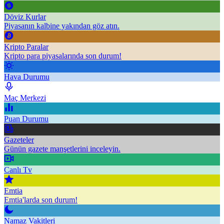
Döviz Kurlar
Piyasanın kalbine yakından göz atın.
Kripto Paralar
Kripto para piyasalarında son durum!
Hava Durumu
Maç Merkezi
Puan Durumu
Gazeteler
Günün gazete manşetlerini inceleyin.
Canlı Tv
Emtia
Emtia'larda son durum!
Namaz Vakitleri