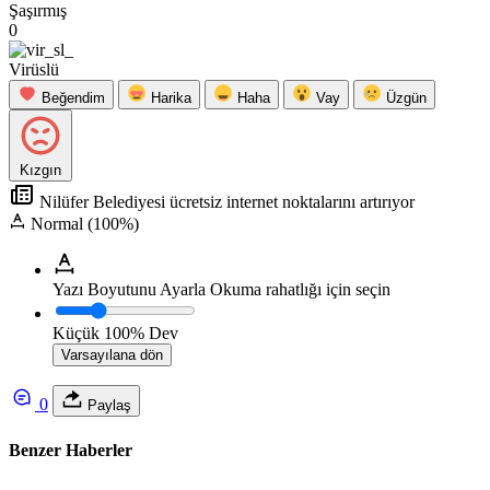
Şaşırmış
0
Virüslü
Beğendim
Harika
Haha
Vay
Üzgün
Kızgın
Nilüfer Belediyesi ücretsiz internet noktalarını artırıyor
Normal (100%)
Yazı Boyutunu Ayarla
Okuma rahatlığı için seçin
Küçük
100%
Dev
Varsayılana dön
0
Paylaş
Benzer Haberler