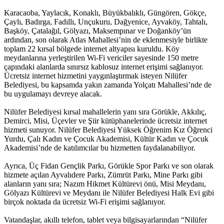
Karacaoba, Yaylacık, Konaklı, Büyükbalıklı, Güngören, Gökçe,
Çaylı, Badırga, Fadıllı, Unçukuru, Dağyenice, Ayvaköy, Tahtalı,
Başköy, Çatalağıl, Gölyazı, Maksempınar ve Doğanköy’ün
ardından, son olarak Atlas Mahallesi’nin de eklenmesiyle birlikte
toplam 22 kırsal bölgede internet altyapısı kuruldu. Köy
meydanlarına yerleştirilen Wi-Fi vericiler sayesinde 150 metre
çapındaki alanlarda sınırsız kablosuz internet erişimi sağlanıyor.
Ücretsiz internet hizmetini yaygınlaştırmak isteyen Nilüfer
Belediyesi, bu kapsamda yakın zamanda Yolçatı Mahallesi’nde de
bu uygulamayı devreye alacak.
Nilüfer Belediyesi kırsal mahallelerin yanı sıra Görükle, Akkılıç,
Demirci, Misi, Üçevler ve Şiir kütüphanelerinde ücretsiz internet
hizmeti sunuyor. Nilüfer Belediyesi Yüksek Öğrenim Kız Öğrenci
Yurdu, Çalı Kadın ve Çocuk Akademisi, Kültür Kadın ve Çocuk
Akademisi’nde de katılımcılar bu hizmetten faydalanabiliyor.
Ayrıca, Üç Fidan Gençlik Parkı, Görükle Spor Parkı ve son olarak
hizmete açılan Ayvalıdere Parkı, Zümrüt Parkı, Mine Parkı gibi
alanların yanı sıra; Nazım Hikmet Kültürevi önü, Misi Meydanı,
Gölyazı Kültürevi ve Meydanı ile Nilüfer Belediyesi Halk Evi gibi
birçok noktada da ücretsiz Wi-Fi erişimi sağlanıyor.
Vatandaşlar, akıllı telefon, tablet veya bilgisayarlarından “Nilüfer