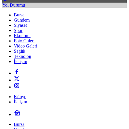
Yol Durumu
Bursa
Gündem
Siyaset
Spor
Ekonomi
Foto Galeri
Video Galeri
Sağlık
Teknoloji
İletişim
Künye
İletişim
Bursa