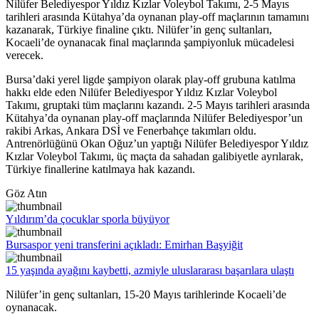
Nilüfer Belediyespor Yıldız Kızlar Voleybol Takımı, 2-5 Mayıs
tarihleri arasında Kütahya’da oynanan play-off maçlarının tamamını
kazanarak, Türkiye finaline çıktı. Nilüfer’in genç sultanları,
Kocaeli’de oynanacak final maçlarında şampiyonluk mücadelesi
verecek.
Bursa’daki yerel ligde şampiyon olarak play-off grubuna katılma
hakkı elde eden Nilüfer Belediyespor Yıldız Kızlar Voleybol
Takımı, gruptaki tüm maçlarını kazandı. 2-5 Mayıs tarihleri arasında
Kütahya’da oynanan play-off maçlarında Nilüfer Belediyespor’un
rakibi Arkas, Ankara DSİ ve Fenerbahçe takımları oldu.
Antrenörlüğünü Okan Oğuz’un yaptığı Nilüfer Belediyespor Yıldız
Kızlar Voleybol Takımı, üç maçta da sahadan galibiyetle ayrılarak,
Türkiye finallerine katılmaya hak kazandı.
Göz Atın
Yıldırım’da çocuklar sporla büyüyor
Bursaspor yeni transferini açıkladı: Emirhan Başyiğit
15 yaşında ayağını kaybetti, azmiyle uluslararası başarılara ulaştı
Nilüfer’in genç sultanları, 15-20 Mayıs tarihlerinde Kocaeli’de
oynanacak.