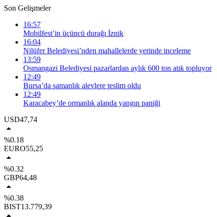
Son Gelişmeler
16:57
Mobilfest’in üçüncü durağı İznik
16:04
Nilüfer Belediyesi’nden mahallelerde yerinde inceleme
13:59
Osmangazi Belediyesi pazarlardan aylık 600 ton atık topluyor
12:49
Bursa’da samanlık alevlere teslim oldu
12:49
Karacabey’de ormanlık alanda yangın paniği
USD
47,74
%0.18
EURO
55,25
%0.32
GBP
64,48
%0.38
BIST
13.779,39