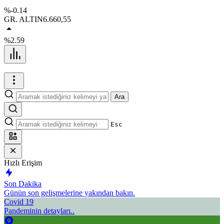
%-0.14
GR. ALTIN
6.660,55
%2.59
Ara
Esc
Hızlı Erişim
Son Dakika
Günün son gelişmelerine yakından bakın.
Covid 19
Pandeminin detayları..