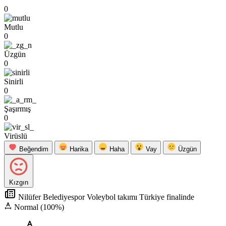
0
Mutlu
0
Üzgün
0
Sinirli
0
Şaşırmış
0
Virüslü
Beğendim
Harika
Haha
Vay
Üzgün
Kızgın
Nilüfer Belediyespor Voleybol takımı Türkiye finalinde
Normal (100%)