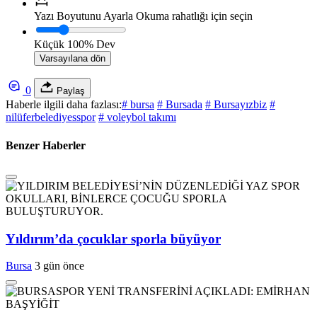
Yazı Boyutunu Ayarla
Okuma rahatlığı için seçin
Küçük
100%
Dev
Varsayılana dön
0
Paylaş
Haberle ilgili daha fazlası:
# bursa
# Bursada
# Bursayızbiz
#
nilüferbelediyesspor
# voleybol takımı
Benzer Haberler
Yıldırım’da çocuklar sporla büyüyor
Bursa
3 gün önce