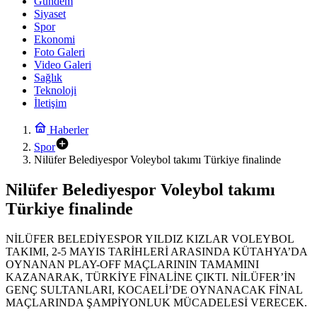
Gündem
Siyaset
Spor
Ekonomi
Foto Galeri
Video Galeri
Sağlık
Teknoloji
İletişim
Haberler
Spor
Nilüfer Belediyespor Voleybol takımı Türkiye finalinde
Nilüfer Belediyespor Voleybol takımı
Türkiye finalinde
NİLÜFER BELEDİYESPOR YILDIZ KIZLAR VOLEYBOL
TAKIMI, 2-5 MAYIS TARİHLERİ ARASINDA KÜTAHYA’DA
OYNANAN PLAY-OFF MAÇLARININ TAMAMINI
KAZANARAK, TÜRKİYE FİNALİNE ÇIKTI. NİLÜFER’İN
GENÇ SULTANLARI, KOCAELİ’DE OYNANACAK FİNAL
MAÇLARINDA ŞAMPİYONLUK MÜCADELESİ VERECEK.