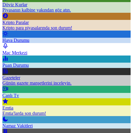
Döviz Kurlar
Piyasanın kalbine yakından göz atın.
Kripto Paralar
Kripto para piyasalarında son durum!
Hava Durumu
Maç Merkezi
Puan Durumu
Gazeteler
Günün gazete manşetlerini inceleyin.
Canlı Tv
Emtia
Emtia'larda son durum!
Namaz Vakitleri