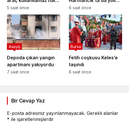
araç kullanılamaz hale
Harmancık’ta da yolları
geldi
yeniliyor
5 saat önce
6 saat önce
Asayiş
Bursa
Depoda çıkan yangın
Fetih coşkusu Keles’e
apartmanı yakıyordu
taşındı
7 saat önce
8 saat önce
Bir Cevap Yaz
E-posta adresiniz yayınlanmayacak.
Gerekli alanlar
*
ile işaretlenmişlerdir