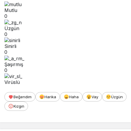
Mutlu
0
Üzgün
0
Sinirli
0
Şaşırmış
0
Virüslü
Beğendim
Harika
Haha
Vay
Üzgün
Kızgın