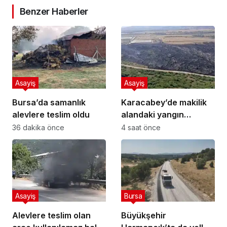
Benzer Haberler
Asayiş
Asayiş
Bursa’da samanlık
Karacabey’de makilik
alevlere teslim oldu
alandaki yangın
fabrikaya ulaşmadan
36 dakika önce
4 saat önce
söndürüldü
Asayiş
Bursa
Alevlere teslim olan
Büyükşehir