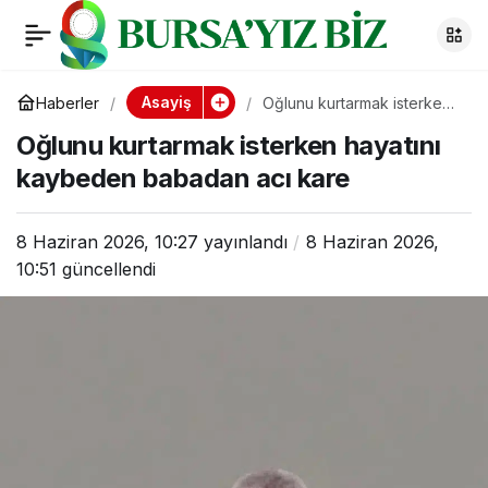
Oğlunu kurtarmak
0
isterken hayatını
Asayiş
Haberler
Oğlunu kurtarmak isterken
hayatını kaybeden
Oğlunu kurtarmak isterken hayatını
babadan acı kare
kaybeden babadan
kaybeden babadan acı kare
acı kare
8 Haziran 2026, 10:27
yayınlandı
8 Haziran 2026,
10:51
güncellendi