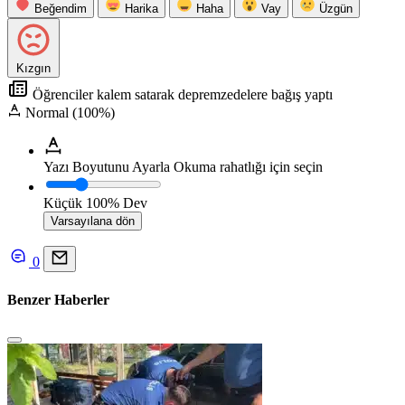
Beğendim
Harika
Haha
Vay
Üzgün
Kızgın
Öğrenciler kalem satarak depremzedelere bağış yaptı
Normal (100%)
Yazı Boyutunu Ayarla
Okuma rahatlığı için seçin
Küçük
100%
Dev
Varsayılana dön
0
Benzer Haberler