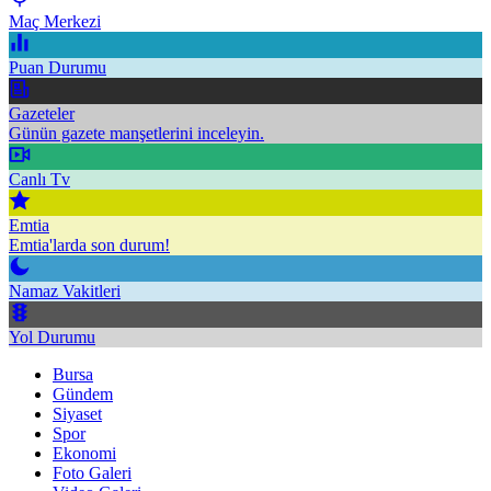
Maç Merkezi
Puan Durumu
Gazeteler
Günün gazete manşetlerini inceleyin.
Canlı Tv
Emtia
Emtia'larda son durum!
Namaz Vakitleri
Yol Durumu
Bursa
Gündem
Siyaset
Spor
Ekonomi
Foto Galeri