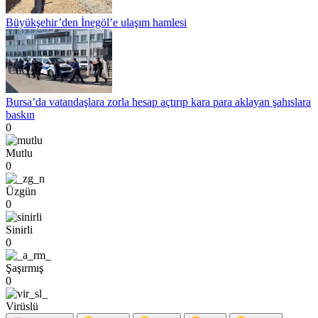
Büyükşehir’den İnegöl’e ulaşım hamlesi
Bursa’da vatandaşlara zorla hesap açtırıp kara para aklayan şahıslara
baskın
0
Mutlu
0
Üzgün
0
Sinirli
0
Şaşırmış
0
Virüslü