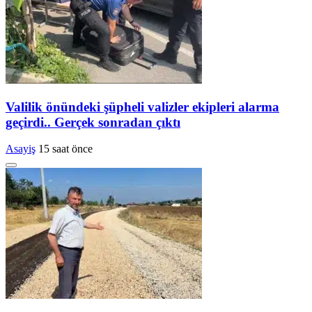
Valilik önündeki şüpheli valizler ekipleri alarma
geçirdi.. Gerçek sonradan çıktı
Asayiş
15 saat önce