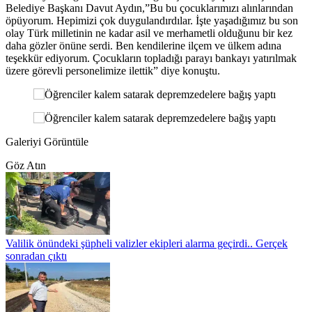
Belediye Başkanı Davut Aydın,”Bu bu çocuklarımızı alınlarından
öpüyorum. Hepimizi çok duygulandırdılar. İşte yaşadığımız bu son
olay Türk milletinin ne kadar asil ve merhametli olduğunu bir kez
daha gözler önüne serdi. Ben kendilerine ilçem ve ülkem adına
teşekkür ediyorum. Çocukların topladığı parayı bankayı yatırılmak
üzere görevli personelimize ilettik” diye konuştu.
Galeriyi Görüntüle
Göz Atın
Valilik önündeki şüpheli valizler ekipleri alarma geçirdi.. Gerçek
sonradan çıktı