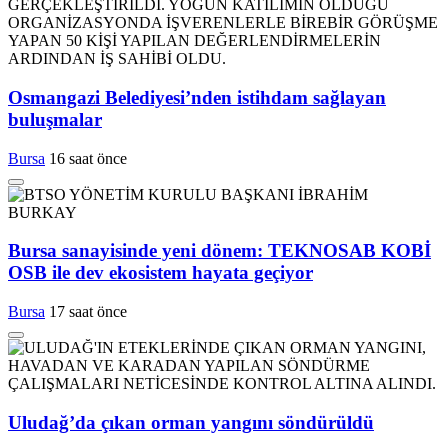
Osmangazi Belediyesi’nden istihdam sağlayan
buluşmalar
Bursa
16 saat önce
Bursa sanayisinde yeni dönem: TEKNOSAB KOBİ
OSB ile dev ekosistem hayata geçiyor
Bursa
17 saat önce
Uludağ’da çıkan orman yangını söndürüldü