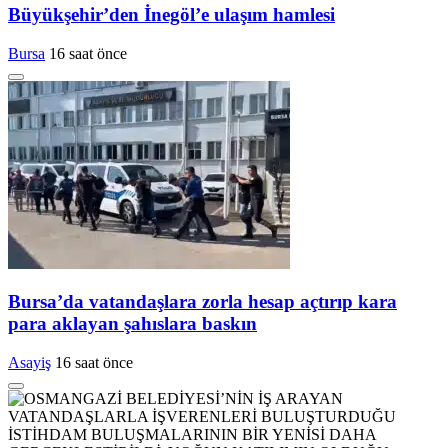
Büyükşehir’den İnegöl’e ulaşım hamlesi
Bursa
16 saat önce
Bursa’da vatandaşlara zorla hesap açtırıp kara
para aklayan şahıslara baskın
Asayiş
16 saat önce