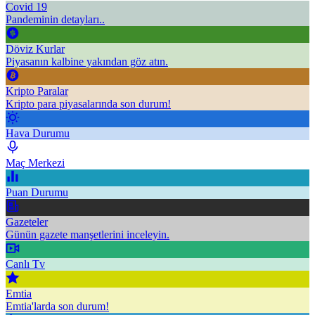
Covid 19
Pandeminin detayları..
Döviz Kurlar
Piyasanın kalbine yakından göz atın.
Kripto Paralar
Kripto para piyasalarında son durum!
Hava Durumu
Maç Merkezi
Puan Durumu
Gazeteler
Günün gazete manşetlerini inceleyin.
Canlı Tv
Emtia
Emtia'larda son durum!