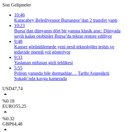
Son Gelişmeler
10:46
Karacabey Belediyespor Bursaspor’dan 2 transfer yaptı
10:23
Bursa’dan dünyanın dört bir yanına klasik araç: Dünyada
sayılı kalan otobüsler Bursa’da tekrar restore ediliyor
9:48
Kanser görüntülemede yeni nesil teknolojiler teşhis ve
tedavide önemli yol gösteriyor
9:33
Yaşlanan nüfusun gizli tehlikesi
5:55
Polisin yanında bile durmadılar… Tarihi Arapşükrü
Sokağı’nda kavga kamerada
USD
47,74
%0.18
EURO
55,25
%0.32
GBP
64,48