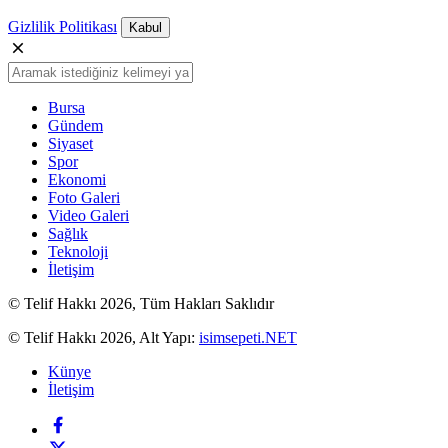
Gizlilik Politikası
Kabul
Bursa
Gündem
Siyaset
Spor
Ekonomi
Foto Galeri
Video Galeri
Sağlık
Teknoloji
İletişim
© Telif Hakkı 2026, Tüm Hakları Saklıdır
© Telif Hakkı 2026, Alt Yapı:
isimsepeti.NET
Künye
İletişim