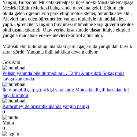
Yangın, Bursa’nın Mustafakemalpaşa ilçesindeki Mustafakemalpaşa
Mesleki Eğitim Merkezi bahçesinde meydana geldi. Eğitim için
okula gelen öğrencilerin park ettiği motosikletler, bir anda alev aldı.
Alevleri fark eden öğretmenler, yangın tüpleriyle ilk müdahaleyi
yaptı. Öğrenciler yangının büyümesi ihtimaline karşı güvenli şekilde
okul dışına çıkarıldı. Olay yerine kısa sürede ulaşan itfaiye ekipleri
yangına müdahale ederek alevleri kontrol altına aldı.
Motosikletin bulunduğu alandaki çam ağaçları da yangından büyük
zarar gördü. Yangınla ilgili tahkikat devam ediyor.
Göz Atın
Polisin yanında bile durmadılar… Tarihi Arapşükrü Sokağı’nda
kavga kamerada
İki otomobil çarpıştı, 4 kişi yaralandı: Motosikletli çift kazadan kıl
payı kurtuldu
Karacabey’de ormanlık alanda yangın paniği
0
Mutlu
0