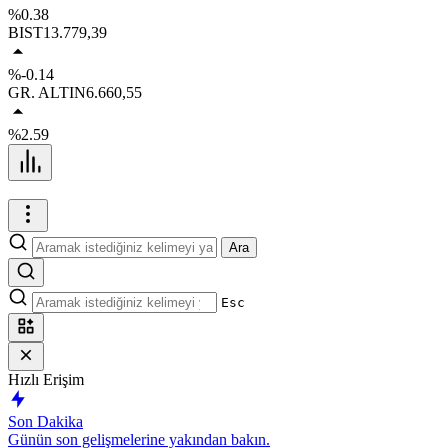
%0.38
BIST
13.779,39
%-0.14
GR. ALTIN
6.660,55
%2.59
Ara
Esc
Hızlı Erişim
Son Dakika
Günün son gelişmelerine yakından bakın.