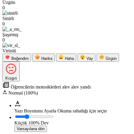
Üzgün
0
Sinirli
0
Şaşırmış
0
Virüslü
Beğendim
Harika
Haha
Vay
Üzgün
Kızgın
Öğrencilerin motosikletleri alev alev yandı
Normal (100%)
Yazı Boyutunu Ayarla
Okuma rahatlığı için seçin
Küçük
100%
Dev
Varsayılana dön