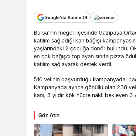
Google'da Abone Ol
Bursa’nın İnegöl ilçesinde Gazipaşa Ortaok
katılım sağladığı kan bağışı kampanyası
yaşlarındaki 2 çocuğa donör bulundu. Oku
en çok bağışçı toplayan sınıfa pizza öd
katılım sağlayarak destek verdi.
510 velinin başvurduğu kampanyada, bağı
Kampanyada ayrıca gönüllü olan 238 veli
kanı, 3 yıldır kök hücre nakli bekleyen 
Göz Atın
Spor
Osmanga