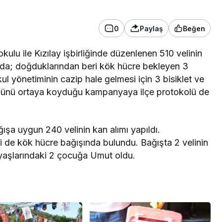
0
Paylaş
Beğen
ulu ile Kızılay işbirliğinde düzenlenen 510 velinin
nda; doğduklarından beri kök hücre bekleyen 3
l yönetiminin cazip hale gelmesi için 3 bisiklet ve
ülünü ortaya koyduğu kampanyaya ilçe protokolü de
şa uygun 240 velinin kan alımı yapıldı.
 de kök hücre bağışında bulundu. Bağışta 2 velinin
3 yaşlarındaki 2 çocuğa Umut oldu.
Kütür Sanat
zi’de geleceğin