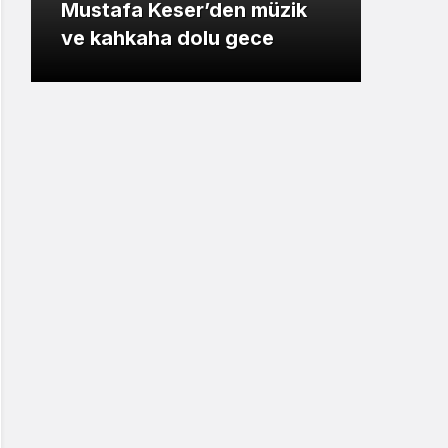
 müzik
alandaki yangın fabrikaya
ece
ulaşmadan söndürüldü