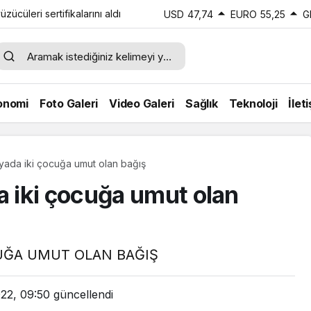
cüleri sertifikalarını aldı
USD
47,74
EURO
55,25
G
onomi
Foto Galeri
Video Galeri
Sağlık
Teknoloji
İlet
ada iki çocuğa umut olan bağış
 iki çocuğa umut olan
UĞA UMUT OLAN BAĞIŞ
022, 09:50
güncellendi