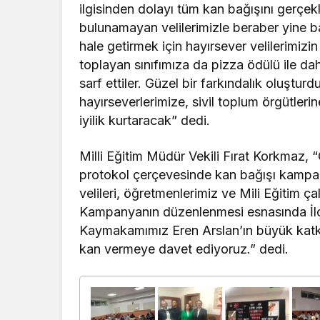
ilgisinden dolayı tüm kan bağışını gerçe
bulunamayan velilerimizle beraber yine 
hale getirmek için hayırsever velilerimizin
toplayan sınıfımıza da pizza ödülü ile da
sarf ettiler. Güzel bir farkındalık oluştur
hayırseverlerimize, sivil toplum örgütle
iyilik kurtaracak” dedi.
Milli Eğitim Müdür Vekili Fırat Korkmaz, 
protokol çerçevesinde kan bağışı kampa
velileri, öğretmenlerimiz ve Mili Eğitim ç
Kampanyanın düzenlenmesi esnasında İlçe
Kaymakamımız Eren Arslan’ın büyük katkıl
kan vermeye davet ediyoruz.” dedi.