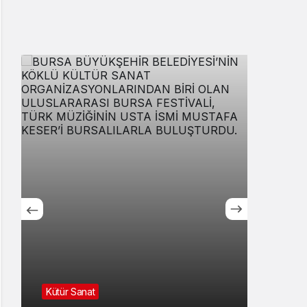
Asayiş
Karacabey’de makilik