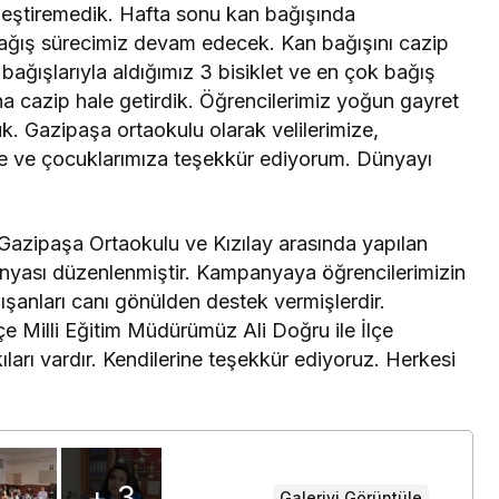
kleştiremedik. Hafta sonu kan bağışında
bağış sürecimiz devam edecek. Kan bağışını cazip
 bağışlarıyla aldığımız 3 bisiklet ve en çok bağış
ha cazip hale getirdik. Öğrencilerimiz yoğun gayret
duk. Gazipaşa ortaokulu olarak velilerimize,
rine ve çocuklarımıza teşekkür ediyorum. Dünyayı
“Gazipaşa Ortaokulu ve Kızılay arasında yapılan
nyası düzenlenmiştir. Kampanyaya öğrencilerimizin
alışanları canı gönülden destek vermişlerdir.
 Milli Eğitim Müdürümüz Ali Doğru ile İlçe
arı vardır. Kendilerine teşekkür ediyoruz. Herkesi
+ 3
Galeriyi Görüntüle