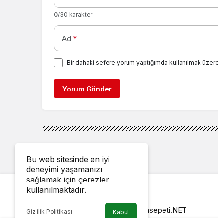
0
/30 karakter
Ad
*
Bir dahaki sefere yorum yaptığımda kullanılmak üzere
Yorum Gönder
Bu web sitesinde en iyi
deneyimi yaşamanızı
sağlamak için çerezler
kullanılmaktadır.
© Telif Hakkı 2026, Alt Yapı:
isimsepeti.NET
Gizlilik Politikası
Kabul