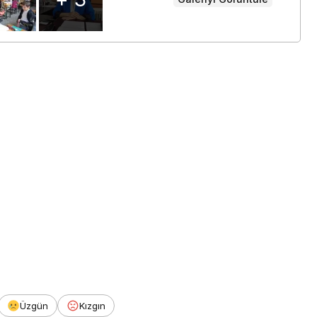
Üzgün
Kızgın