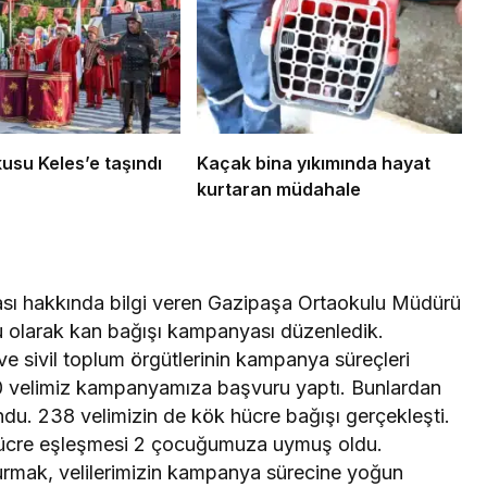
i sertifikalarını
Mustafa Keser’den
ve kahkaha dolu g
kusu Keles’e taşındı
Kaçak bina yıkımında hayat
kurtaran müdahale
ı hakkında bilgi veren Gazipaşa Ortaokulu Müdürü
 olarak kan bağışı kampanyası düzenledik.
n ve sivil toplum örgütlerinin kampanya süreçleri
10 velimiz kampanyamıza başvuru yaptı. Bunlardan
du. 238 velimizin de kök hücre bağışı gerçekleşti.
 hücre eşleşmesi 2 çocuğumuza uymuş oldu.
turmak, velilerimizin kampanya sürecine yoğun