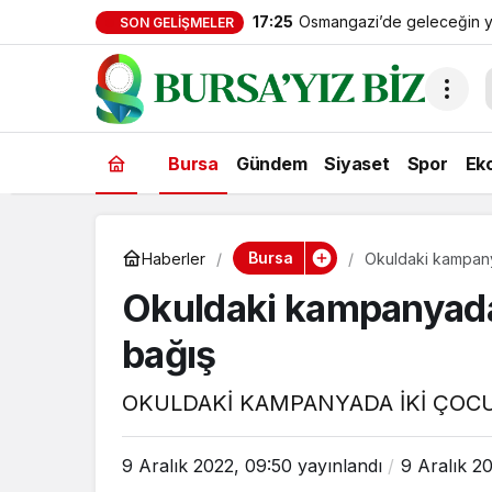
17:25
Osmangazi’de geleceğin yüzü
SON GELIŞMELER
Bursa
Gündem
Siyaset
Spor
Ek
Bursa
Haberler
Okuldaki kampany
Okuldaki kampanyada
bağış
OKULDAKİ KAMPANYADA İKİ ÇOC
9 Aralık 2022, 09:50
yayınlandı
9 Aralık 2