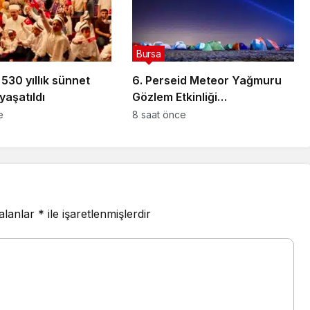
Bursa
530 yıllık sünnet
6. Perseid Meteor Yağmuru
yaşatıldı
Gözlem Etkinliği
Karacabey’de gökyüzü
e
8 saat önce
tutkunlarını buluşturacak
 alanlar
*
ile işaretlenmişlerdir