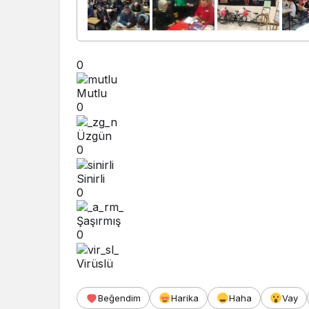
0
Mutlu
0
Üzgün
0
Sinirli
0
Şaşırmış
0
Virüslü
Beğendim
Harika
Haha
Vay