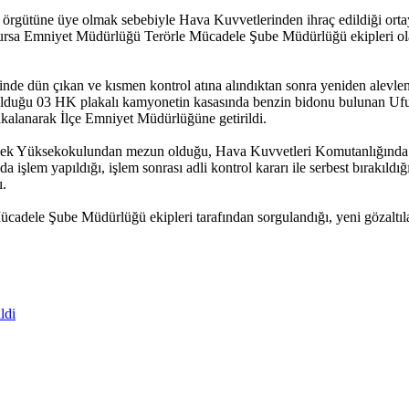
r örgütüne üye olmak sebebiyle Hava Kuvvetlerinden ihraç edildiği orta
. Bursa Emniyet Müdürlüğü Terörle Mücadele Şube Müdürlüğü ekipleri olayı
de dün çıkan ve kısmen kontrol atına alındıktan sonra yeniden alevlenen
olduğu 03 HK plakalı kamyonetin kasasında benzin bidonu bulunan Ufuk
kalanarak İlçe Emniyet Müdürlüğüne getirildi.
slek Yüksekokulundan mezun olduğu, Hava Kuvvetleri Komutanlığında a
lem yapıldığı, işlem sonrası adli kontrol kararı ile serbest bırakıldığ
ı.
dele Şube Müdürlüğü ekipleri tarafından sorgulandığı, yeni gözaltılar
ldi