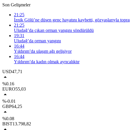
Son Gelişmeler
21:25
İznik Gölü’ne düşen genç hayatını kaybetti, gözyaşlarıyla topra
21:25
Uludağ’da çıkan orman yangını söndürüldü
19:31
Uludağ’da orman yangını
16:44
Yıldırım’da ulaşım ağı gelişiyor
16:44
Yıldırım’da kadın olmak ayrıcalıktır
USD
47,71
%0.16
EURO
55,03
%-0.01
GBP
64,25
%0.08
BIST
13.798,82