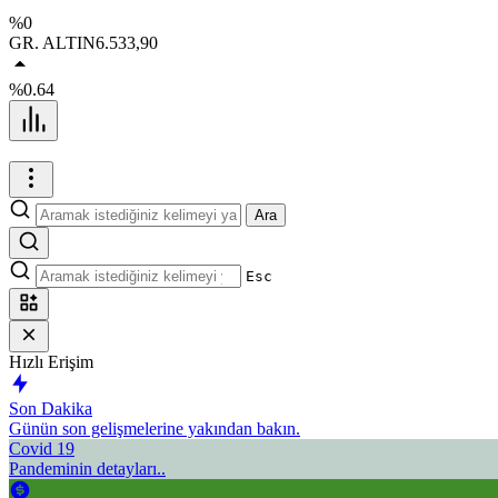
%0
GR. ALTIN
6.533,90
%0.64
Ara
Esc
Hızlı Erişim
Son Dakika
Günün son gelişmelerine yakından bakın.
Covid 19
Pandeminin detayları..