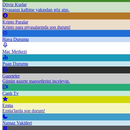
Döviz Kurlar
Piyasanın kalbine yakından göz atın.
Kripto Paralar
Kripto para piyasalarında son durum!
Hava Durumu
Maç Merkezi
Puan Durumu
Gazeteler
Günün gazete manşetlerini inceleyin.
Canlı Tv
Emtia
Emtia'larda son durum!
Namaz Vakitleri