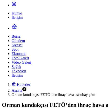
Künye
İletişim
Bursa
Gündem
Siyaset
Spor
Ekonomi
Foto Galeri
Video Galeri
Sağlık
Teknoloji
İletişim
Haberler
Asayiş
Orman kundakçısı FETÖ’den ihraç hava astsubay çıktı
Orman kundakçısı FETÖ’den ihraç hava as