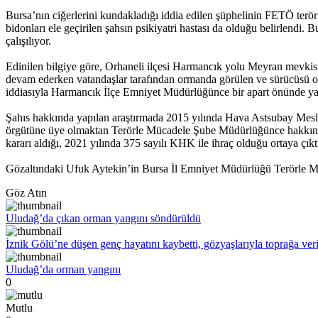
Bursa’nın ciğerlerini kundakladığı iddia edilen şüphelinin FETÖ terö
bidonları ele geçirilen şahsın psikiyatri hastası da olduğu belirlendi
çalışılıyor.
Edinilen bilgiye göre, Orhaneli ilçesi Harmancık yolu Meyran mevkisin
devam ederken vatandaşlar tarafından ormanda görülen ve sürücüsü 
iddiasıyla Harmancık İlçe Emniyet Müdürlüğünce bir apart önünde ya
Şahıs hakkında yapılan araştırmada 2015 yılında Hava Astsubay Me
örgütüne üye olmaktan Terörle Mücadele Şube Müdürlüğünce hakkında iş
kararı aldığı, 2021 yılında 375 sayılı KHK ile ihraç olduğu ortaya çıkt
Gözaltındaki Ufuk Aytekin’in Bursa İl Emniyet Müdürlüğü Terörle Müca
Göz Atın
Uludağ’da çıkan orman yangını söndürüldü
İznik Gölü’ne düşen genç hayatını kaybetti, gözyaşlarıyla toprağa veri
Uludağ’da orman yangını
0
Mutlu