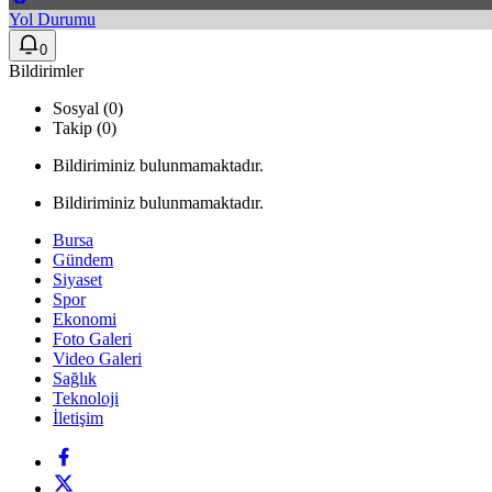
Yol Durumu
0
Bildirimler
Sosyal (0)
Takip (0)
Bildiriminiz bulunmamaktadır.
Bildiriminiz bulunmamaktadır.
Bursa
Gündem
Siyaset
Spor
Ekonomi
Foto Galeri
Video Galeri
Sağlık
Teknoloji
İletişim