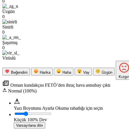
0
Üzgün
0
Sinirli
0
Şaşırmış
0
Virüslü
Beğendim
Harika
Haha
Vay
Üzgün
Kızgı
Orman kundakçısı FETÖ’den ihraç hava astsubay çıktı
Normal (100%)
Yazı Boyutunu Ayarla
Okuma rahatlığı için seçin
Küçük
100%
Dev
Varsayılana dön