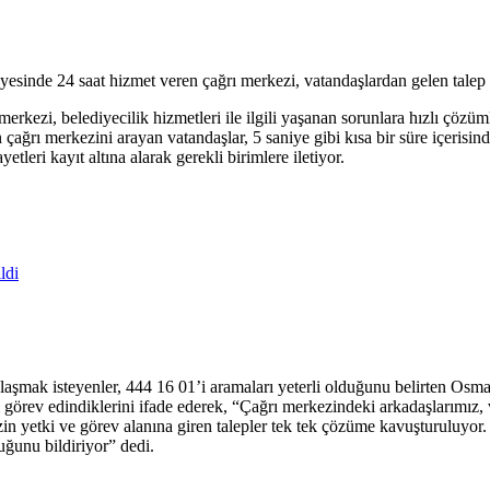
sinde 24 saat hizmet veren çağrı merkezi, vatandaşlardan gelen talep ö
rkezi, belediyecilik hizmetleri ile ilgili yaşanan sorunlara hızlı çözüm
çağrı merkezini arayan vatandaşlar, 5 saniye gibi kısa bir süre içerisi
etleri kayıt altına alarak gerekli birimlere iletiyor.
ldi
laşmak isteyenler, 444 16 01’i aramaları yeterli olduğunu belirten Osm
görev edindiklerini ifade ederek, “Çağrı merkezindeki arkadaşlarımız, va
zin yetki ve görev alanına giren talepler tek tek çözüme kavuşturuluyor
duğunu bildiriyor” dedi.