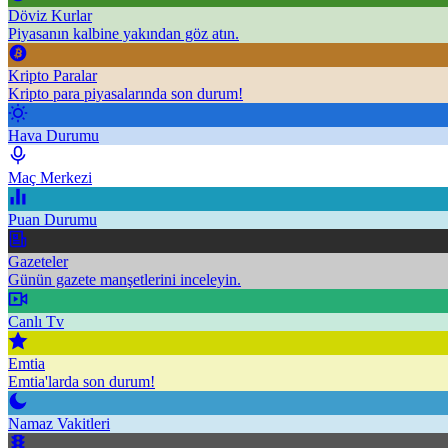
Döviz Kurlar
Piyasanın kalbine yakından göz atın.
Kripto Paralar
Kripto para piyasalarında son durum!
Hava Durumu
Maç Merkezi
Puan Durumu
Gazeteler
Günün gazete manşetlerini inceleyin.
Canlı Tv
Emtia
Emtia'larda son durum!
Namaz Vakitleri