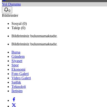
Yol Durumu
0
Bildirimler
Sosyal (0)
Takip (0)
Bildiriminiz bulunmamaktadır.
Bildiriminiz bulunmamaktadır.
Bursa
Gündem
Siyaset
Spor
Ekonomi
Foto Galeri
Video Galeri
Sağlık
Teknoloji
İletişim