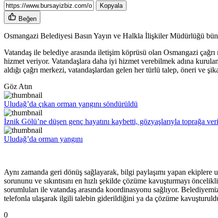
Kopyala
Beğen
Osmangazi Belediyesi Basın Yayın ve Halkla İlişkiler Müdürlüğü bünye
Vatandaş ile belediye arasında iletişim köprüsü olan Osmangazi çağrı me
hizmet veriyor. Vatandaşlara daha iyi hizmet verebilmek adına kurulan 
aldığı çağrı merkezi, vatandaşlardan gelen her türlü talep, öneri ve şikay
Göz Atın
Uludağ’da çıkan orman yangını söndürüldü
İznik Gölü’ne düşen genç hayatını kaybetti, gözyaşlarıyla toprağa veri
Uludağ’da orman yangını
Aynı zamanda geri dönüş sağlayarak, bilgi paylaşımı yapan ekiplere u
sorununu ve sıkıntısını en hızlı şekilde çözüme kavuşturmayı öncelikli 
sorumluları ile vatandaş arasında koordinasyonu sağlıyor. Belediyemi
telefonla ulaşarak ilgili talebin giderildiğini ya da çözüme kavuşturul
0