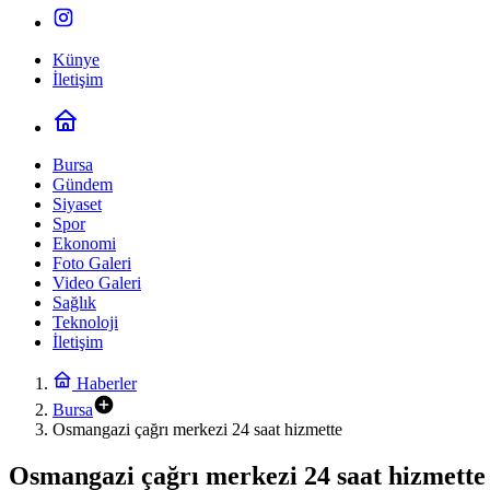
Künye
İletişim
Bursa
Gündem
Siyaset
Spor
Ekonomi
Foto Galeri
Video Galeri
Sağlık
Teknoloji
İletişim
Haberler
Bursa
Osmangazi çağrı merkezi 24 saat hizmette
Osmangazi çağrı merkezi 24 saat hizmette