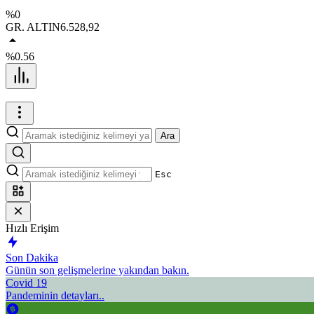
%0
GR. ALTIN
6.528,92
%0.56
Ara
Esc
Hızlı Erişim
Son Dakika
Günün son gelişmelerine yakından bakın.
Covid 19
Pandeminin detayları..