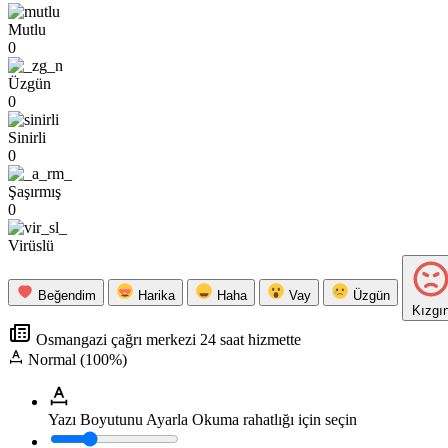
Mutlu
0
Üzgün
0
Sinirli
0
Şaşırmış
0
Virüslü
Beğendim
Harika
Haha
Vay
Üzgün
Kızgı
Osmangazi çağrı merkezi 24 saat hizmette
Normal (100%)
Yazı Boyutunu Ayarla
Okuma rahatlığı için seçin