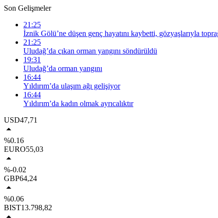
Son Gelişmeler
21:25
İznik Gölü’ne düşen genç hayatını kaybetti, gözyaşlarıyla topra
21:25
Uludağ’da çıkan orman yangını söndürüldü
19:31
Uludağ’da orman yangını
16:44
Yıldırım’da ulaşım ağı gelişiyor
16:44
Yıldırım’da kadın olmak ayrıcalıktır
USD
47,71
%0.16
EURO
55,03
%-0.02
GBP
64,24
%0.06
BIST
13.798,82