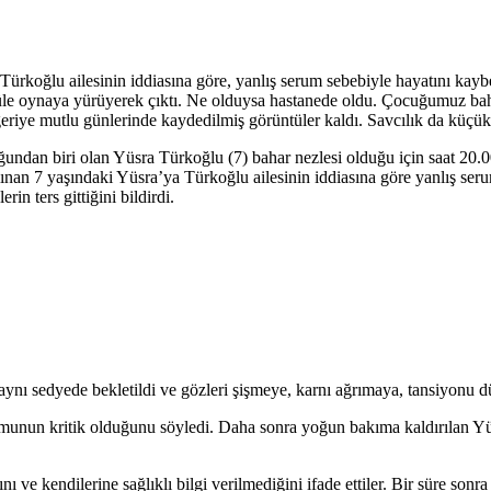
ürkoğlu ailesinin iddiasına göre, yanlış serum sebebiyle hayatını kaybet
le oynaya yürüyerek çıktı. Ne olduysa hastanede oldu. Çocuğumuz bahar 
eriye mutlu günlerinde kaydedilmiş görüntüler kaldı. Savcılık da küçük 
undan biri olan Yüsra Türkoğlu (7) bahar nezlesi olduğu için saat 20
lınan 7 yaşındaki Yüsra’ya Türkoğlu ailesinin iddiasına göre yanlış seru
in ters gittiğini bildirdi.
aynı sedyede bekletildi ve gözleri şişmeye, karnı ağrımaya, tansiyonu 
unun kritik olduğunu söyledi. Daha sonra yoğun bakıma kaldırılan Yüs
 ve kendilerine sağlıklı bilgi verilmediğini ifade ettiler. Bir süre sonra