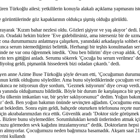
ren Türkoğlu ailesi; yetkililerin konuyla alakalı açıklama yapmasını ist
 görüntülerinde göz kapaklarının oldukça şişmiş olduğu görüldü.
rayarak ’Kızım bahar nezlesi oldu. Gözleri şişiyor ve yaş akıyor’ dedi
çıktı. Oradaki hekim bizlere ’Eve gidebilirsiniz, ama isterseniz bir de 
. Biz ona durumumuzu anlatmaya çalışırken, yanındaki arkadaşıyla sohbet
nca serum istemediğimizi belirttik. Herhangi bir teşhis konulmadan serum
nde ne var onu öğrenmek istedik. ’Onu ben bilirim’ diye cevap aldık. Ç
erin ters gittiğini anladı. Serumu sökerek ’Çocuğa bu serum verilmez’ d
iyolog geldi, pişmanlık hissederek bizi odadan çıkardı.’ dedi.
yen anne Azime Buse Türkoğlu şöyle devam etti, ’Çocuğumun durumunu
nun kritik olduğunu söylediler. Ama bunu söylediklerinde çocuğum vefa
ınca ne istiyorsun diye sordum, ’Gezmek istiyorum’ diye cevap verdi.
ında olduğumuzu bildirdik. Böyle bir durum ile karşılaşınca bir şeyleri
 “Bu ülkenin imkanları var, bir şeyler saklıyorsunuz” dedim. Yoğun bak
abilir’ dedi. Ben yoğun bakımın önünde sevinçten ağladım. Çocuğumu em
 bekledim. Sonra eşim geldi, bahçede otururken telefonuna reçete numara
n akrabalarımızdan rica ettik. Güvenlik aradı ’Doktor sizle görüşmek is
 Bizlere bunu söylemediler. Sorumlulukları kendi üstlerinden atmak için
umuzu görmeden sevk kağıdını imzalamıyoruz” dedik. Doktorların hepsi b
ukarı almıyorlar. Çocuğumuzu neden bağrımıza basamadık. Akşam saat 
rini kullandı