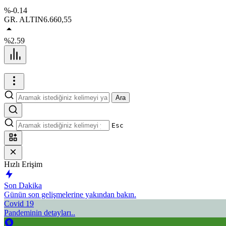
%-0.14
GR. ALTIN
6.660,55
%2.59
Ara
Esc
Hızlı Erişim
Son Dakika
Günün son gelişmelerine yakından bakın.
Covid 19
Pandeminin detayları..