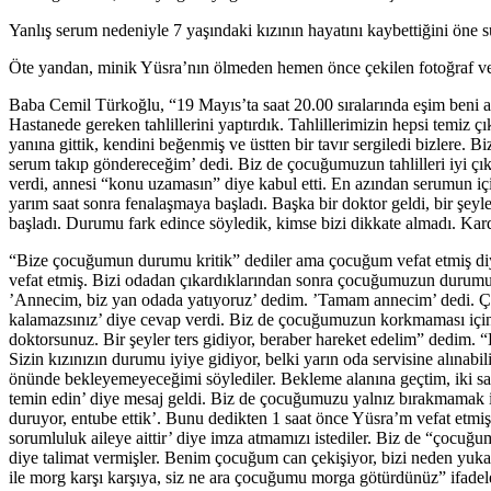
Yanlış serum nedeniyle 7 yaşındaki kızının hayatını kaybettiğini öne sü
Öte yandan, minik Yüsra’nın ölmeden hemen önce çekilen fotoğraf ve
Baba Cemil Türkoğlu, “19 Mayıs’ta saat 20.00 sıralarında eşim beni a
Hastanede gereken tahlillerini yaptırdık. Tahlillerimizin hepsi temiz 
yanına gittik, kendini beğenmiş ve üstten bir tavır sergiledi bizlere
serum takıp göndereceğim’ dedi. Biz de çocuğumuzun tahlilleri iyi çıkı
verdi, annesi “konu uzamasın” diye kabul etti. En azından serumun içi
yarım saat sonra fenalaşmaya başladı. Başka bir doktor geldi, bir şeyl
başladı. Durumu fark edince söyledik, kimse bizi dikkate almadı. Kard
“Bize çocuğumun durumu kritik” dediler ama çocuğum vefat etmiş di
vefat etmiş. Bizi odadan çıkardıklarından sonra çocuğumuzun durumu
’Annecim, biz yan odada yatıyoruz’ dedim. ’Tamam annecim’ dedi. Çık
kalamazsınız’ diye cevap verdi. Biz de çocuğumuzun korkmaması için yan
doktorsunuz. Bir şeyler ters gidiyor, beraber hareket edelim” dedim.
Sizin kızınızın durumu iyiye gidiyor, belki yarın oda servisine alın
önünde bekleyemeyeceğimi söylediler. Bekleme alanına geçtim, iki saat
temin edin’ diye mesaj geldi. Biz de çocuğumuzu yalnız bırakmamak içi
duruyor, entube ettik’. Bunu dedikten 1 saat önce Yüsra’m vefat etmiş.
sorumluluk aileye aittir’ diye imza atmamızı istediler. Biz de “çocuğ
diye talimat vermişler. Benim çocuğum can çekişiyor, bizi neden y
ile morg karşı karşıya, siz ne ara çocuğumu morga götürdünüz” ifadele