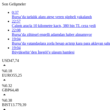
Son Gelişmeler
0:37
Bursa’da tarlalık alanı ateşe veren şüpheli yakalandı
22:57
Çalıntı araçla 10 kilometre kaçtı, 380 bin TL ceza yedi
22:08
Bursa’da zihinsel engelli adamdan haber alınamıyor
19:04
Bursa’da vatandaşlara zorla hesap açtırıp kara para aklayan şahı
19:04
Büyükşehir’den İnegöl’e ulaşım hamlesi
USD
47,74
%0.18
EURO
55,25
%0.32
GBP
64,48
%0.38
BIST
13.779,39