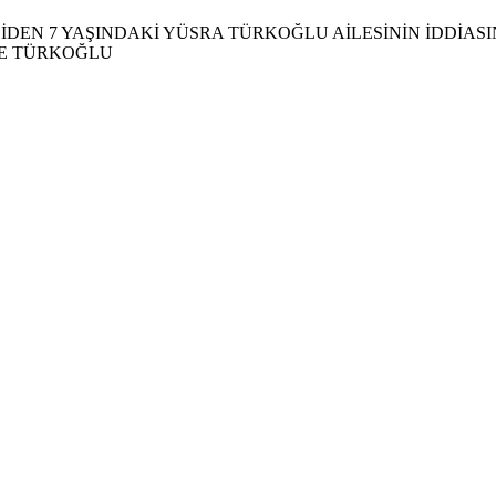
DEN 7 YAŞINDAKİ YÜSRA TÜRKOĞLU AİLESİNİN İDDİASI
SE TÜRKOĞLU