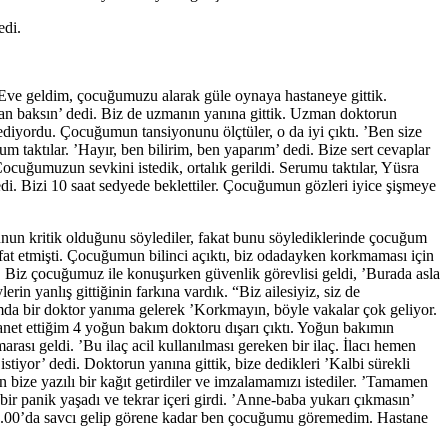
edi.
. Eve geldim, çocuğumuzu alarak güle oynaya hastaneye gittik.
uzman baksın’ dedi. Biz de uzmanın yanına gittik. Uzman doktorun
 ediyordu. Çocuğumun tansiyonunu ölçtüler, o da iyi çıktı. ’Ben size
 taktılar. ’Hayır, ben bilirim, ben yaparım’ dedi. Bize sert cevaplar
ocuğumuzun sevkini istedik, ortalık gerildi. Serumu taktılar, Yüsra
edi. Bizi 10 saat sedyede beklettiler. Çocuğumun gözleri iyice şişmeye
n kritik olduğunu söylediler, fakat bunu söylediklerinde çocuğum
t etmişti. Çocuğumun bilinci açıktı, biz odadayken korkmaması için
 Biz çocuğumuz ile konuşurken güvenlik görevlisi geldi, ’Burada asla
n yanlış gittiğinin farkına vardık. “Biz ailesiyiz, siz de
ımda bir doktor yanıma gelerek ’Korkmayın, böyle vakalar çok geliyor.
anet ettiğim 4 yoğun bakım doktoru dışarı çıktı. Yoğun bakımın
sı geldi. ’Bu ilaç acil kullanılması gereken bir ilaç. İlacı hemen
tiyor’ dedi. Doktorun yanına gittik, bize dedikleri ’Kalbi sürekli
 bize yazılı bir kağıt getirdiler ve imzalamamızı istediler. ’Tamamen
ir panik yaşadı ve tekrar içeri girdi. ’Anne-baba yukarı çıkmasın’
21.00’da savcı gelip görene kadar ben çocuğumu göremedim. Hastane