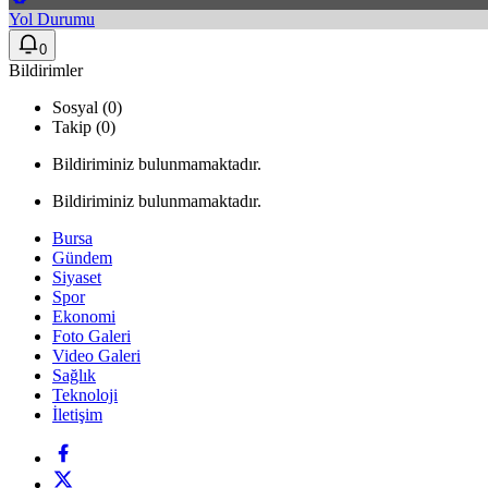
Yol Durumu
0
Bildirimler
Sosyal (0)
Takip (0)
Bildiriminiz bulunmamaktadır.
Bildiriminiz bulunmamaktadır.
Bursa
Gündem
Siyaset
Spor
Ekonomi
Foto Galeri
Video Galeri
Sağlık
Teknoloji
İletişim