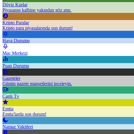
Döviz Kurlar
Piyasanın kalbine yakından göz atın.
Kripto Paralar
Kripto para piyasalarında son durum!
Hava Durumu
Maç Merkezi
Puan Durumu
Gazeteler
Günün gazete manşetlerini inceleyin.
Canlı Tv
Emtia
Emtia'larda son durum!
Namaz Vakitleri