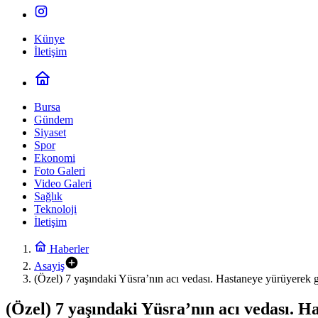
Künye
İletişim
Bursa
Gündem
Siyaset
Spor
Ekonomi
Foto Galeri
Video Galeri
Sağlık
Teknoloji
İletişim
Haberler
Asayiş
(Özel) 7 yaşındaki Yüsra’nın acı vedası. Hastaneye yürüyerek 
(Özel) 7 yaşındaki Yüsra’nın acı vedası. 