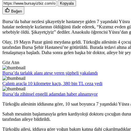
Kopyala
Beğen
Bursa’da bahar nezlesi şikayetiyle hastaneye giden 7 yaşındaki Yüsra T
hatalar nedeniyle kızlarının öldüğünü ifade ederek, “Kızımız evden gü
sebebiyle öldü. Şikayetçiyiz” dediler. Anaokulu öğrencisi Yüsra’dan g
Olay, 19 Mayıs Pazar günü meydana geldi. Türkoğlu ailesinin 4 çocuğ
tarafından Bursa Şehir Hastanesi’ne götürüldü. Burada tedavi altına a
fenalaşmaya başladı. Daha sonra gelen başka bir doktor, aileye bir şeyler
Göz Atın
Bursa’da tarlalık alanı ateşe veren şüpheli yakalandı
Çalıntı araçla 10 kilometre kaçtı, 380 bin TL ceza yedi
Bursa’da zihinsel engelli adamdan haber alınamıyor
Türkoğlu ailesinin iddiasına göre, 10 saat boyunca 7 yaşındaki Yüsra 
Sabah mesainin başlamasıyla gelen kardiyoloji doktoru çocuğun durum
tarafından aileye bildirildi.
Türkoğlu ailesi, iddiaya göre yoğun bakım katına dahi çıkarılmadıklarını