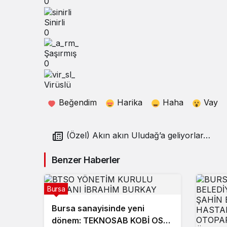
0
Sinirli
0
Şaşırmış
0
Virüslü
Beğendim
Harika
Haha
Vay
(Özel) Akın akın Uludağ’a geliyorlar…
Benzer Haberler
Bursa
Bursa sanayisinde yeni
dönem: TEKNOSAB KOBİ OSB