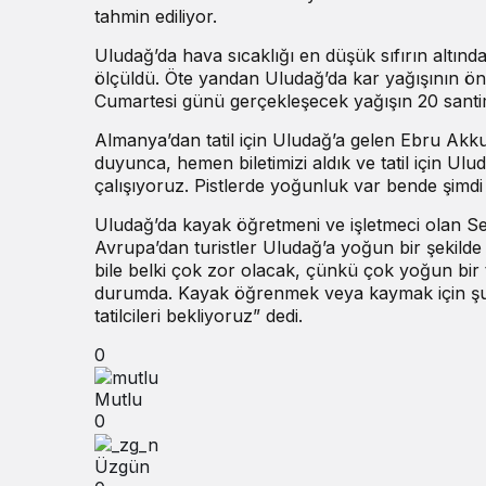
tahmin ediliyor.
Uludağ’da hava sıcaklığı en düşük sıfırın altınd
ölçüldü. Öte yandan Uludağ’da kar yağışının önü
Cumartesi günü gerçekleşecek yağışın 20 santime
Almanya’dan tatil için Uludağ’a gelen Ebru Akk
duyunca, hemen biletimizi aldık ve tatil için U
çalışıyoruz. Pistlerde yoğunluk var bende şim
Uludağ’da kayak öğretmeni ve işletmeci olan Sel
Avrupa’dan turistler Uludağ’a yoğun bir şekilde g
bile belki çok zor olacak, çünkü çok yoğun bir 
durumda. Kayak öğrenmek veya kaymak için şua
tatilcileri bekliyoruz” dedi.
0
Mutlu
0
Üzgün