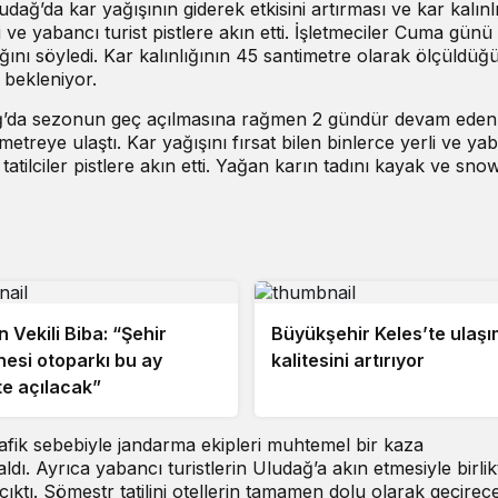
dağ’da kar yağışının giderek etkisini artırması ve kar kalınl
li ve yabancı turist pistlere akın etti. İşletmeciler Cuma günü
ağını söyledi. Kar kalınlığının 45 santimetre olarak ölçüldüğ
 bekleniyor.
ağ’da sezonun geç açılmasına rağmen 2 gündür devam eden
imetreye ulaştı. Kar yağışını fırsat bilen binlerce yerli ve ya
 tatilciler pistlere akın etti. Yağan karın tadını kayak ve sn
 Vekili Biba: “Şehir
Büyükşehir Keles’te ulaşı
esi otoparkı bu ay
kalitesini artırıyor
e açılacak”
fik sebebiyle jandarma ekipleri muhtemel bir kaza
dı. Ayrıca yabancı turistlerin Uludağ’a akın etmesiyle birlik
ıktı. Sömestr tatilini otellerin tamamen dolu olarak geçirec