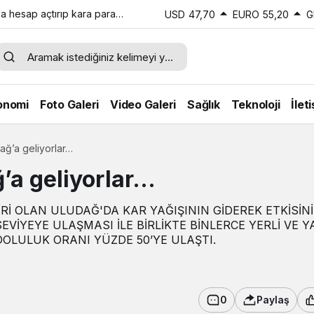
a hesap açtırıp kara para
USD
47,70
EURO
55,20
G
onomi
Foto Galeri
Video Galeri
Sağlık
Teknoloji
İlet
ağ’a geliyorlar…
ğ’a geliyorlar…
Rİ OLAN ULUDAĞ'DA KAR YAĞIŞININ GİDEREK ETKİSİNİ
EVİYEYE ULAŞMASI İLE BİRLİKTE BİNLERCE YERLİ VE 
 DOLULUK ORANI YÜZDE 50’YE ULAŞTI.
0
Paylaş