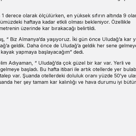
a 1 derece olarak ölçülürken, en yüksek sıfırın altında 9 ola
müzdeki haftaya kadar etkili olması bekleniyor. Özellikle
trenin üzerinde kar bırakacağı belirtildi.
uş, “ Biz Almanya’da yaşıyoruz. İki gün önce Uludağ’a kar y
ludağ’a geldik. Daha önce de Uludağ’a geldik her sene gelmey
di kayak yapmaya başlayacağım” dedi.
im Adıyaman, “ Uludağ’da çok güzel bir kar var. Yerli ve
elmeye başladı. Bu hafta itibari ile artık otellerde yer bula
talep var. Şuanda otellerdeki doluluk oranı yüzde 50’ye ul
nda her şey tamam kar kalınlığı ve hava durumu iyi bütü