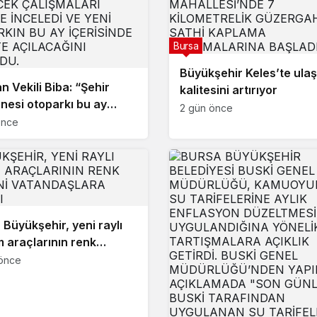
Bursa
Büyükşehir Keles’te ula
n Vekili Biba: “Şehir
kalitesini artırıyor
nesi otoparkı bu ay
2 gün önce
te açılacak”
önce
 Büyükşehir, yeni raylı
m araçlarının renk
ini vatandaşlara bıraktı
önce