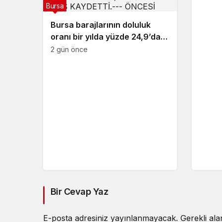
Bursa
Bursa barajlarının doluluk
oranı bir yılda yüzde 24,9’dan
yüzde 81’e yükseldi
2 gün önce
Bir Cevap Yaz
E-posta adresiniz yayınlanmayacak.
Gerekli al