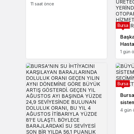
ile dev ekosistem hayata
11 saat önce
geçiyor
Bursa
Başka
Hasta
hizme
1 gün 
Bursa
Bursa
siste
seçim
4 gün 