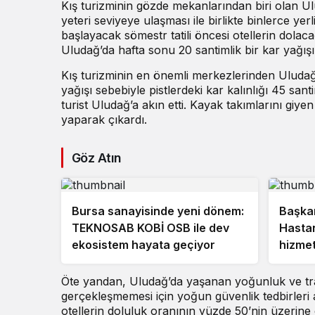
Kış turizminin gözde mekanlarından biri olan Ulu
yeteri seviyeye ulaşması ile birlikte binlerce yer
başlayacak sömestr tatili öncesi otellerin dolac
Uludağ’da hafta sonu 20 santimlik bir kar yağışı
Kış turizminin en önemli merkezlerinden Ulud
yağışı sebebiyle pistlerdeki kar kalınlığı 45 sant
turist Uludağ’a akın etti. Kayak takımlarını giyen
yaparak çıkardı.
Göz Atın
Bursa sanayisinde yeni dönem:
Başkan
TEKNOSAB KOBİ OSB ile dev
Hastan
ekosistem hayata geçiyor
hizmet
Öte yandan, Uludağ’da yaşanan yoğunluk ve tra
gerçekleşmemesi için yoğun güvenlik tedbirleri al
otellerin doluluk oranının yüzde 50’nin üzerine ç