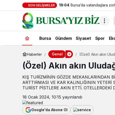
19:04
Bursa’da vatandaşlara zorl
SON GELIŞMELER
aklayan şahıslara baskın
Bursa
Gündem
Siyaset
Spor
Ek
Genel
Haberler
(Özel) Akın akın Ulud
(Özel) Akın akın Uluda
KIŞ TURİZMİNİN GÖZDE MEKANLARINDAN Bİ
ARTTIRMASI VE KAR KALINLIĞININ YETERİ S
TURİST PİSTLERE AKIN ETTİ. OTELLERDEKİ
18 Ocak 2024, 10:15
yayınlandı
Google'da Abone Ol