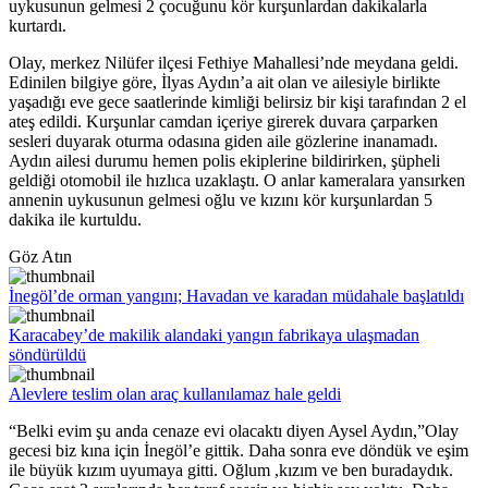
uykusunun gelmesi 2 çocuğunu kör kurşunlardan dakikalarla
kurtardı.
Olay, merkez Nilüfer ilçesi Fethiye Mahallesi’nde meydana geldi.
Edinilen bilgiye göre, İlyas Aydın’a ait olan ve ailesiyle birlikte
yaşadığı eve gece saatlerinde kimliği belirsiz bir kişi tarafından 2 el
ateş edildi. Kurşunlar camdan içeriye girerek duvara çarparken
sesleri duyarak oturma odasına giden aile gözlerine inanamadı.
Aydın ailesi durumu hemen polis ekiplerine bildirirken, şüpheli
geldiği otomobil ile hızlıca uzaklaştı. O anlar kameralara yansırken
annenin uykusunun gelmesi oğlu ve kızını kör kurşunlardan 5
dakika ile kurtuldu.
Göz Atın
İnegöl’de orman yangını; Havadan ve karadan müdahale başlatıldı
Karacabey’de makilik alandaki yangın fabrikaya ulaşmadan
söndürüldü
Alevlere teslim olan araç kullanılamaz hale geldi
“Belki evim şu anda cenaze evi olacaktı diyen Aysel Aydın,”Olay
gecesi biz kına için İnegöl’e gittik. Daha sonra eve döndük ve eşim
ile büyük kızım uyumaya gitti. Oğlum ,kızım ve ben buradaydık.