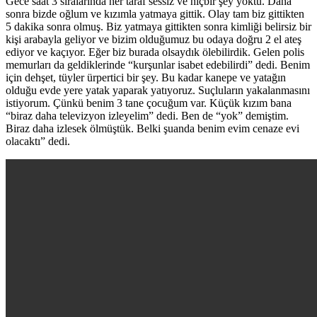
Gece saat 3 sıralarında her taraf sessiz ve hiçbir şey yoktu. Daha
sonra bizde oğlum ve kızımla yatmaya gittik. Olay tam biz gittikten
5 dakika sonra olmuş. Biz yatmaya gittikten sonra kimliği belirsiz bir
kişi arabayla geliyor ve bizim olduğumuz bu odaya doğru 2 el ateş
ediyor ve kaçıyor. Eğer biz burada olsaydık ölebilirdik. Gelen polis
memurları da geldiklerinde “kurşunlar isabet edebilirdi” dedi. Benim
için dehşet, tüyler ürpertici bir şey. Bu kadar kanepe ve yatağın
olduğu evde yere yatak yaparak yatıyoruz. Suçluların yakalanmasını
istiyorum. Çünkü benim 3 tane çocuğum var. Küçük kızım bana
“biraz daha televizyon izleyelim” dedi. Ben de “yok” demiştim.
Biraz daha izlesek ölmüştük. Belki şuanda benim evim cenaze evi
olacaktı” dedi.