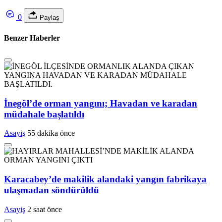
0
Paylaş
Benzer Haberler
İnegöl’de orman yangını; Havadan ve karadan
müdahale başlatıldı
Asayiş
55 dakika önce
Karacabey’de makilik alandaki yangın fabrikaya
ulaşmadan söndürüldü
Asayiş
2 saat önce