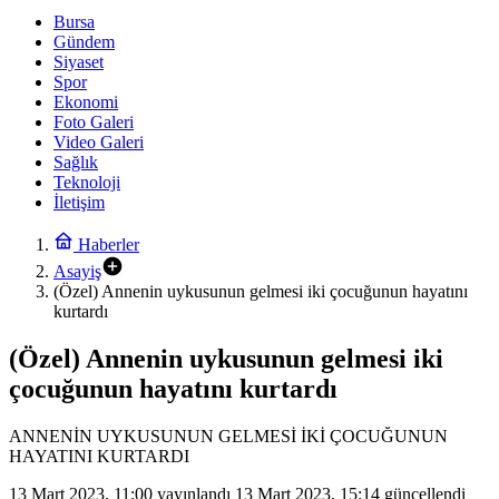
Bursa
Gündem
Siyaset
Spor
Ekonomi
Foto Galeri
Video Galeri
Sağlık
Teknoloji
İletişim
Haberler
Asayiş
(Özel) Annenin uykusunun gelmesi iki çocuğunun hayatını
kurtardı
(Özel) Annenin uykusunun gelmesi iki
çocuğunun hayatını kurtardı
ANNENİN UYKUSUNUN GELMESİ İKİ ÇOCUĞUNUN
HAYATINI KURTARDI
13 Mart 2023, 11:00
yayınlandı
13 Mart 2023, 15:14
güncellendi