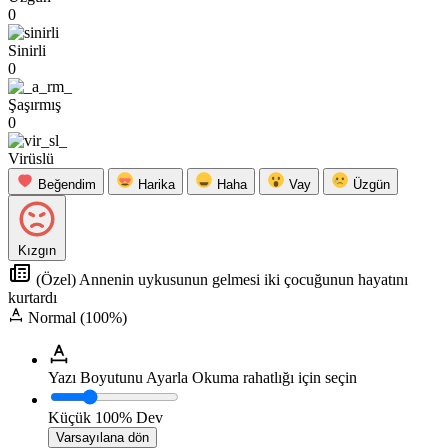
0
Sinirli
0
Şaşırmış
0
Virüslü
Beğendim
Harika
Haha
Vay
Üzgün
Kızgın
(Özel) Annenin uykusunun gelmesi iki çocuğunun hayatını
kurtardı
Normal (100%)
Yazı Boyutunu Ayarla
Okuma rahatlığı için seçin
Küçük
100%
Dev
Varsayılana dön