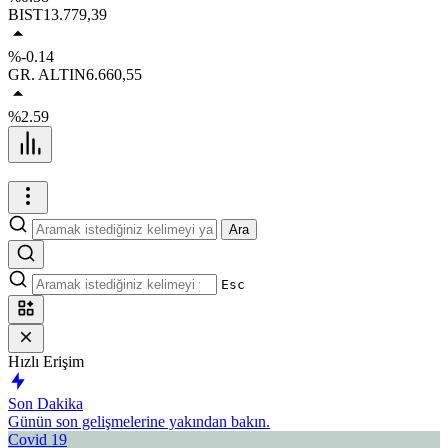
BIST
13.779,39
%-0.14
GR. ALTIN
6.660,55
%2.59
Ara
Esc
Hızlı Erişim
Son Dakika
Günün son gelişmelerine yakından bakın.
Covid 19