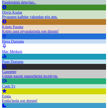
Pandeminin detayları..
Döviz Kurlar
Piyasanın kalbine yakından göz atın.
Kripto Paralar
Kripto para piyasalarında son durum!
Hava Durumu
Maç Merkezi
Puan Durumu
Gazeteler
Günün gazete manşetlerini inceleyin.
Canlı Tv
Emtia
Emtia'larda son durum!