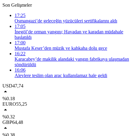
Son Gelişmeler
17:25
Osmangazi’de geleceğin yüzücüleri sertifikalarını aldı
17:05
İnegöl’de orman yangını; Havadan ve karadan müdahale
başlatıldı
17:00
Mustafa Keser’den müzik ve kahkaha dolu gece
16:22
Karacabey’de makilik alandaki yangın fabrikaya ulaşmadan
söndürüldü
16:06
Alevlere teslim olan araç kullanılamaz hale geldi
USD
47,74
%0.18
EURO
55,25
%0.32
GBP
64,48
%0.38